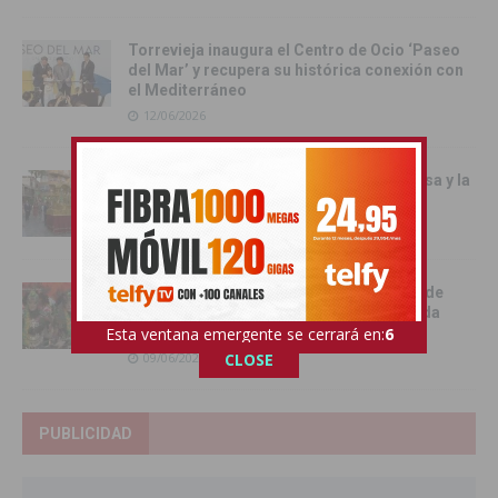
Torrevieja inaugura el Centro de Ocio ‘Paseo
del Mar’ y recupera su histórica conexión con
el Mediterráneo
12/06/2026
Pilar de la Horadada celebró la Santa Misa y la
Procesión del Corpus Christi 2026
11/06/2026
Benejúzar se vuelca con la gran Entrada de
Moros y Cristianos en una intensa jornada
festiva
Esta ventana emergente se cerrará en:
4
09/06/2026
CLOSE
PUBLICIDAD