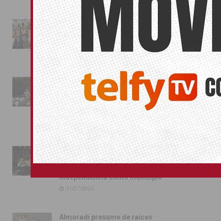
La magia de la Entrada Mora
conquista las calles de
Almoradí
01/08/2026
La fiesta se adueña de
Almoradí con la presentación
de los cargos festeros y la
toma del castillo
31/07/2026
Pilar de la Horadada
conmemora con emoción el
40º aniversario de su
independencia como municipio
31/07/2026
Almoradí presume de raíces