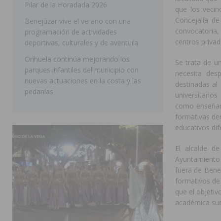
Pilar de la Horadada 2026
que los veci
SAN MIGUEL DE SALINAS
Concejalía d
Benejúzar vive el verano con una
convocatoria, 
programación de actividades
centros privad
deportivas, culturales y de aventura
Orihuela continúa mejorando los
Se trata de un
parques infantiles del municipio con
necesita des
nuevas actuaciones en la costa y las
destinadas a
pedanías
universitarios
como enseñanz
formativas den
educativos dif
El alcalde d
Ayuntamiento 
fuera de Benej
formativos de 
que el objetiv
académica suel