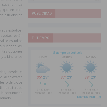
y superior. La
, que en esta
PUBLICIDAD
san estudios en
e sus estudios,
 ayudas están
EL TIEMPO
lice estudios
o superior, así
intas opciones
y a itinerarios
das, desde el
do desplazarse
les o de ciclos
il ha reiterado
 la continuidad
lumnado.