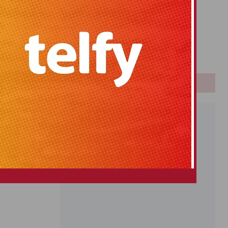
Primitiva
El Gordo
Euromillones
Loteria
Once
PUBLICIDAD