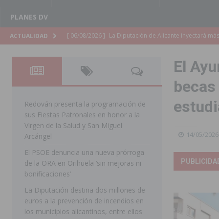
PLANES DV
[ 06/08/2026 ]
La Diputación de Alicante inyectará má
ACTUALIDAD
[ 06/08/2026 ]
San Miguel de Salinas abre las inscripc
El Ay
Patronales 2026
SAN MIGUEL DE SALINAS
becas 
[ 06/08/2026 ]
La Escuela Municipal de Música de Los 
estudi
curso 2026-2027
MONTESINOS
Redován presenta la programación de
sus Fiestas Patronales en honor a la
[ 06/08/2026 ]
Convocado el XXVII Concurso de Cartele
Virgen de la Salud y San Miguel
14/05/2026
HORADADA
Arcángel
El PSOE denuncia una nueva prórroga
[ 06/08/2026 ]
Benejúzar vive el verano con una progr
PUBLICIDA
de la ORA en Orihuela ‘sin mejoras ni
BENEJUZAR
bonificaciones’
[ 06/08/2026 ]
Orihuela continúa mejorando los parques
La Diputación destina dos millones de
euros a la prevención de incendios en
pedanías
ORIHUELA
los municipios alicantinos, entre ellos
[ 06/08/2026 ]
El PP de Guardamar lleva al Pleno dos