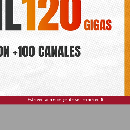
ocio compartido y sensibilización
la improvisación en la política
sobre acogimiento familiar
cultural habitual de Orihuela”
Esta ventana emergente se cerrará en:
4