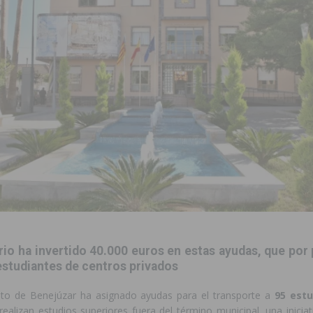
ara garantizar la seguridad y la continuidad educativa del alumnado del
e finales de 2026 tras superar los 78.000 espectadores
TORREVIEJA
clipse solar del 12 de agosto con protección homologada y a planificar
a sobre los recursos disponibles para las mujeres víctimas de violencia
s Fiestas Patronales en honor a la Virgen de la Salud y San Miguel
 la ORA en Orihuela ‘sin mejoras ni bonificaciones’
ORIHUELA
rio ha invertido 40.000 euros en estas ayudas, que por
uros a la prevención de incendios en los municipios alicantinos, entre
estudiantes de centros privados
to de Benejúzar ha asignado ayudas para el transporte a
95 est
ación con actividades abiertas a la comunidad en San Miguel de Salinas
realizan estudios superiores fuera del término municipal, una iniciati