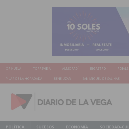
ORIHUELA
TORREVIEJA
ALMORADÍ
BIGASTRO
ROJALE
PILAR DE LA HORADADA
BENEJUZAR
SAN MIGUEL DE SALINAS
POLÍTICA
SUCESOS
ECONOMÍA
SOCIEDAD-CU