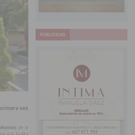
PUBLICIDAD
 primera vez
udiantes
de la
va que facilita