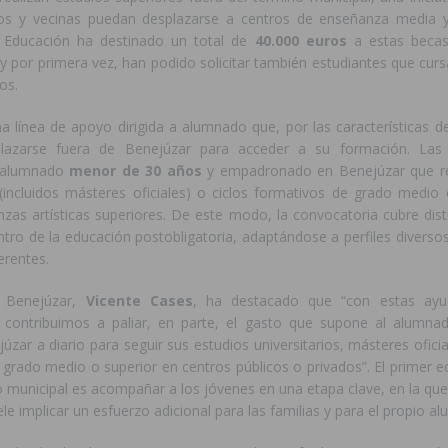
nos y vecinas puedan desplazarse a centros de enseñanza media 
e Educación ha destinado un total de
40.000 euros
a estas becas
y por primera vez, han podido solicitar también estudiantes que cur
os.
a línea de apoyo dirigida a alumnado que, por las características d
plazarse fuera de Benejúzar para acceder a su formación. Las
l alumnado
menor de 30 años
y empadronado en Benejúzar que rea
 (incluidos másteres oficiales) o ciclos formativos de grado medio 
as artísticas superiores. De este modo, la convocatoria cubre dist
tro de la educación postobligatoria, adaptándose a perfiles diversos 
erentes.
e Benejúzar,
Vicente Cases
, ha destacado que “con estas ayu
contribuimos a paliar, en parte, el gasto que supone al alumna
úzar a diario para seguir sus estudios universitarios, másteres oficia
grado medio o superior en centros públicos o privados”. El primer ed
o municipal es acompañar a los jóvenes en una etapa clave, en la que
e implicar un esfuerzo adicional para las familias y para el propio a