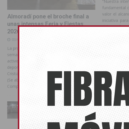
“Nuestra inte
fundamental c
valor el alcan
Almoradí pone el broche final a
iniciativa pa
unas intensas Feria y Fiestas
deben afront
2026
necesitan.
03/08/2026
Compártelo:
La programación reunió durante más de una
semana actos institucionales, conciertos,
actividades familiares, competiciones
deportivas y las celebraciones de Moros y
También pu
Cristianos Compártelo: Comparte en Facebook
(Se abre en una ventana nueva) Facebook
No related pos
Compartir en
[...]
CENTR
La Entrada Cristiana llena de
esplendor las calles de
Almoradí en una multitudinaria
jornada festera
02/08/2026