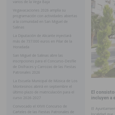
varios de la Vega Baja
[ 05/08/2026 ]
Orihuela ultima diferentes soluciones p
Vegavacaciones 2026 amplía su
programación con actividades abiertas
CEIP Virgen de la Puerta
ORIHUELA
a la comunidad en San Miguel de
[ 05/08/2026 ]
Torrevieja presenta su programación d
Salinas
[ 05/08/2026 ]
Sanidad Orihuela llama a observar el e
La Diputación de Alicante inyectará
más de 737.000 euros en Pilar de la
los desplazamientos
ORIHUELA
Horadada
[ 05/08/2026 ]
Orihuela acogerá una sesión informativ
San Miguel de Salinas abre las
inscripciones para el Concurso-Desfile
ORIHUELA
de Disfraces y Carrozas de las Fiestas
[ 06/08/2026 ]
Redován presenta la programación de su
Patronales 2026
Arcángel
REDOVÁN
La Escuela Municipal de Música de Los
Montesinos abrirá en septiembre el
[ 06/08/2026 ]
El PSOE denuncia una nueva prórroga de
último plazo de matriculación para el
El consisto
[ 06/08/2026 ]
La Diputación destina dos millones de e
curso 2026-2027
incluyen a 
ellos varios de la Vega Baja
COMARCA
Convocado el XXVII Concurso de
El Ayuntamien
Carteles de las Fiestas Patronales de
[ 06/08/2026 ]
Vegavacaciones 2026 amplía su program
localidad que 