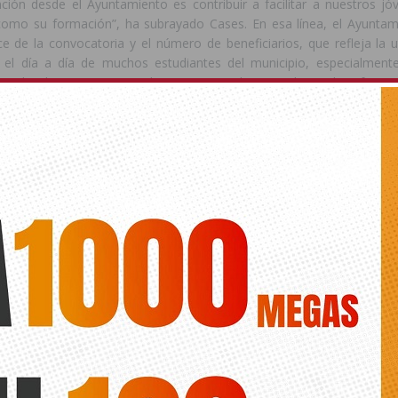
nción desde el Ayuntamiento es contribuir a facilitar a nuestros jó
omo su formación”, ha subrayado Cases. En esa línea, el Ayunta
ce de la convocatoria y el número de beneficiarios, que refleja la u
ra el día a día de muchos estudiantes del municipio, especialment
ar desplazamientos regulares para poder acceder a la oferta 
ede interesar
ts.
OS PRIVADOS
BENEJUZAR
BECAS
TRANSPORTE
ANTERIOR
SIGUIENTE
Mancomunidad la Vega celebra el
El PSOE de Orihuela acusa al
Mes de la Familia con formación,
gobierno de PP y Vox de “convertir