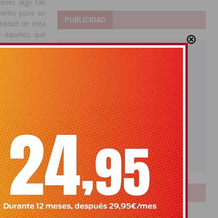
venes algo tan
miento pone en
PUBLICIDAD
tilidad de esta
e aquellos que
educativa que
LOTERIAS
Bonoloto