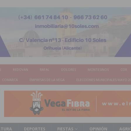
S
REDOVÁN
RAFAL
DOLORES
MONTESINOS
COX
COMARCA
EMPRESAS DE LA VEGA
ELECCIONES MUNICIPALES MAYO 2
LTURA
DEPORTES
FIESTAS
OPINIÓN
AGRI