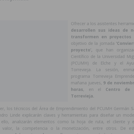
Ofrecer a los asistentes herram
desarrollen sus ideas de n
transformen en proyectos 
objetivo de la jornada
‘Convier
proyecto’,
que han organiza
Científico de la Universidad Mi
(PCUMH) de Elche y el Ayu
Torrevieja. La sesión, enm
programa Torrevieja Emprende,
mañana jueves,
9 de noviembre
horas
, en el
Centro de 
Torrevieja.
ller, los técnicos del Área de Emprendimiento del PCUMH Germán S
ndro Linde explicarán claves y herramientas para diseñar un mod
 ello, analizarán elementos como la hoja de ruta, el cliente y 
 valor, la competencia o la monetización, entre otros. De 