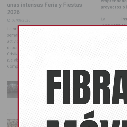
emprendedor
unas intensas Feria y Fiestas
proyectos o 
2026
La
inscr
03/08/2026
www.parquecie
La programación reunió durante más de una
semana actos institucionales, conciertos,
Compártelo:
actividades familiares, competiciones
deportivas y las celebraciones de Moros y
Cristianos Compártelo: Comparte en Facebook
(Se abre en una ventana nueva) Facebook
También pu
Compartir en
[...]
No related pos
La Entrada Cristiana llena de
esplendor las calles de
Almoradí en una multitudinaria
jornada festera
02/08/2026
La magia de la Entrada Mora