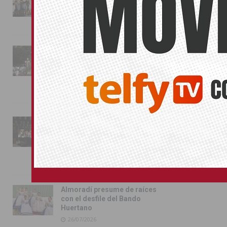
conquista las calles de
Almoradí
01/08/2026
La fiesta se adueña de
Almoradí con la presentación
de los cargos festeros y la
toma del castillo
31/07/2026
Pilar de la Horadada
conmemora con emoción el
40º aniversario de su
independencia como municipio
31/07/2026
Almoradí presume de raíces
con el desfile del Bando
Huertano
26/07/2026