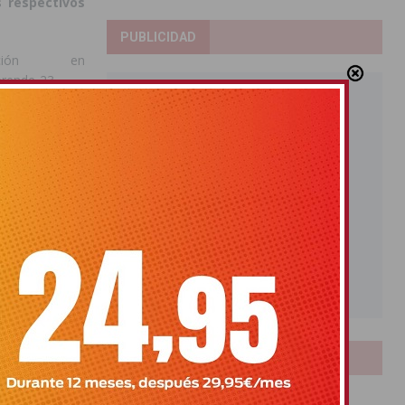
 respectivos
PUBLICIDAD
ción en
prende-23.
LOTERIAS
Bonoloto