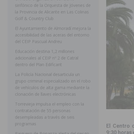
sinfónico de la Orquesta de Jóvenes de
[ 07/08/2026 ]
Rojales clausura con éxito las Fiestas
la Provincia de Alicante en Las Colinas
Golf & Country Club
[ 06/08/2026 ]
Redován presenta la programación de su
El Ayuntamiento de Almoradí mejora la
Arcángel
REDOVÁN
accesibilidad de las aceras del entorno
[ 06/08/2026 ]
El PSOE denuncia una nueva prórroga de
del CEIP Pascual Andreu
[ 07/08/2026 ]
FEGADO 2026 cierra con un balance his
Educación destina 1,2 millones
adicionales al CEIP nº 2 de Catral
DOLORES
dentro del Plan Edificant
[ 07/08/2026 ]
Los Montesinos refuerza su apoyo a la 
La Policía Nacional desarticula un
grupo criminal especializado en el robo
[ 07/08/2026 ]
Orihuela cumple los objetivos de ‘Refluy
de vehículos de alta gama mediante la
ORIHUELA
clonación de llaves electrónicas
[ 07/08/2026 ]
Orihuela organiza un concierto sinfónic
Torrevieja impulsa el empleo con la
contratación de 55 personas
Golf & Country Club
ORIHUELA
desempleadas a través de seis
programas
El Centro 
9:30 horas 
Raiguero de Bonanza alerta del riesgo