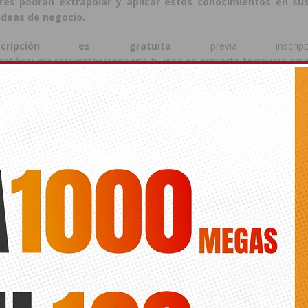
es podrán extrapolar y aplicar estos conocimientos en sus
ideas de negocio.
ipción es gratuita
previa inscrip
ntificoumh.es/eventos/convierte-tu-idea-en-proyecto-torrevieja-em
ede interesar
ts.
ANTERIOR
SIGUIENTE
La Policía Local de Almoradí
Rafal aprueba la subida del IBI
refuerza su formación en el
para hacer frente a los servicios
control de drogas en la conducción
básicos del municipio