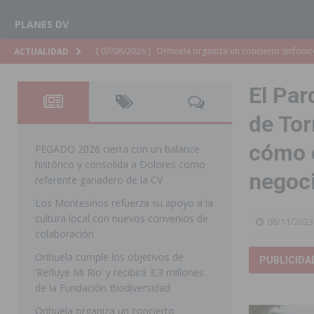
PLANES DV
[ 07/08/2026 ]
El Ayuntamiento de Almoradí mejora la 
ACTUALIDAD
ALMORADÍ
El Par
[ 07/08/2026 ]
Educación destina 1,2 millones adicional
de Tor
[ 07/08/2026 ]
La Policía Nacional desarticula un grup
cómo c
clonación de llaves electrónicas
ORIHUELA
FEGADO 2026 cierra con un balance
histórico y consolida a Dolores como
[ 07/08/2026 ]
Torrevieja impulsa el empleo con la c
negoci
referente ganadero de la CV
TORREVIEJA
Los Montesinos refuerza su apoyo a la
cultura local con nuevos convenios de
[ 07/08/2026 ]
Raiguero de Bonanza alerta del riesgo 
08/11/2023
colaboración
ORIHUELA
Orihuela cumple los objetivos de
PUBLICIDA
[ 07/08/2026 ]
La Generalitat impulsa el desdoblamien
‘Refluye Mi Río’ y recibirá 3,3 millones
de la Fundación Biodiversidad
[ 07/08/2026 ]
Benferri ya se prepara para dar comien
Orihuela organiza un concierto
[ 07/08/2026 ]
Bigastro se viste de gala para la coron