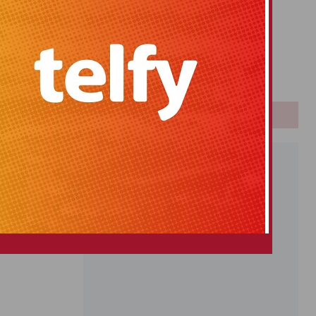
Primitiva
El Gordo
Euromillones
Loteria
Once
PUBLICIDAD