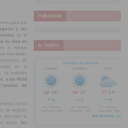
PUBLICIDAD
ientas para que
egocio y las
sólidos
es el
te tu idea en
EL TIEMPO
do el Parque
guel Hernández
ntamiento de
arcada en el
 se realizará
, a las 09:30
Turismo de
ánchez, Carlos
elo de negocio
el mercado; la
este modo,
los