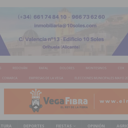
S
REDOVÁN
RAFAL
DOLORES
MONTESINOS
COX
COMARCA
EMPRESAS DE LA VEGA
ELECCIONES MUNICIPALES MAYO 2
LTURA
DEPORTES
FIESTAS
OPINIÓN
AGRI