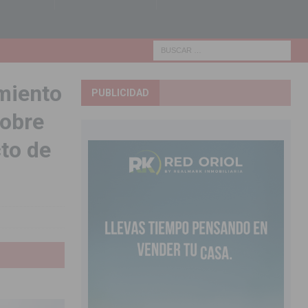
miento
PUBLICIDAD
sobre
to de