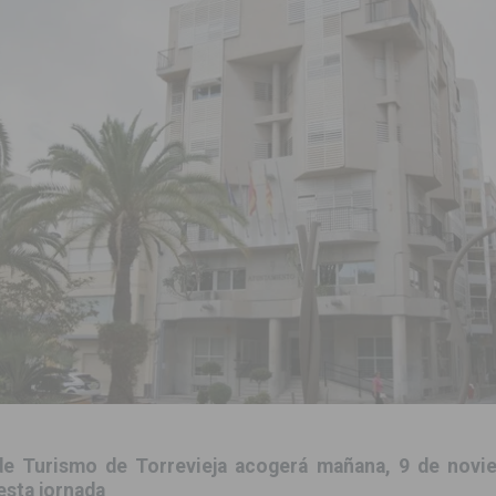
 de las Urbanizaciones de Ciudad Quesada 2026
ROJALES
s Fiestas Patronales en honor a la Virgen de la Salud y San Miguel
 la ORA en Orihuela ‘sin mejoras ni bonificaciones’
ORIHUELA
tórico y consolida a Dolores como referente ganadero de la CV
cultura local con nuevos convenios de colaboración
MONTESINOS
e Mi Río’ y recibirá 3,3 millones de la Fundación Biodiversidad
o de la Orquesta de Jóvenes de la Provincia de Alicante en Las Colinas
de Turismo de Torrevieja acogerá mañana, 9 de novie
esta jornada