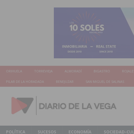
ORIHUELA
TORREVIEJA
ALMORADÍ
BIGASTRO
ROJALE
PILAR DE LA HORADADA
BENEJUZAR
SAN MIGUEL DE SALINAS
POLÍTICA
SUCESOS
ECONOMÍA
SOCIEDAD-CU