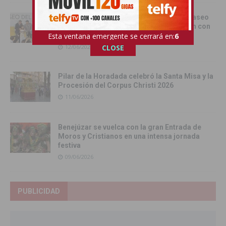
Torrevieja inaugura el Centro de Ocio ‘Paseo
del Mar’ y recupera su histórica conexión con
Esta ventana emergente se cerrará en:
4
el Mediterráneo
CLOSE
12/06/2026
Pilar de la Horadada celebró la Santa Misa y la
Procesión del Corpus Christi 2026
11/06/2026
Benejúzar se vuelca con la gran Entrada de
Moros y Cristianos en una intensa jornada
festiva
09/06/2026
PUBLICIDAD