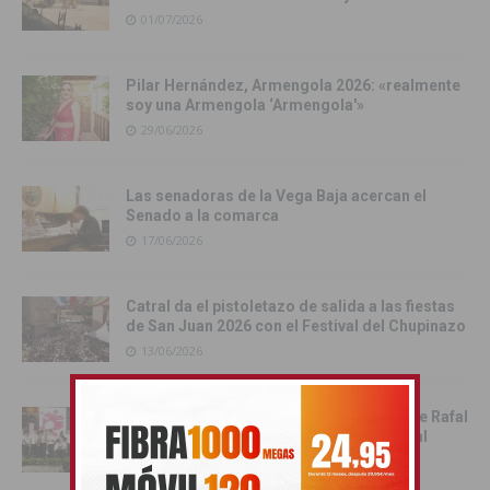
01/07/2026
Pilar Hernández, Armengola 2026: «realmente
soy una Armengola ‘Armengola'»
29/06/2026
Las senadoras de la Vega Baja acercan el
Senado a la comarca
17/06/2026
Catral da el pistoletazo de salida a las fiestas
de San Juan 2026 con el Festival del Chupinazo
13/06/2026
Rafal celebra la tercera edición del Día de Rafal
con historia, cultura y convivencia vecinal
13/06/2026