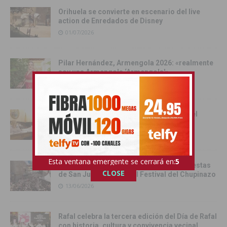
Orihuela se convierte en escenario del live
action de Enredados de Disney
01/07/2026
Pilar Hernández, Armengola 2026: «realmente
soy una Armengola ‘Armengola'»
29/06/2026
Las senadoras de la Vega Baja acercan el
Senado a la comarca
17/06/2026
Esta ventana emergente se cerrará en:
4
Catral da el pistoletazo de salida a las fiestas
CLOSE
de San Juan 2026 con el Festival del Chupinazo
13/06/2026
Rafal celebra la tercera edición del Día de Rafal
con historia, cultura y convivencia vecinal