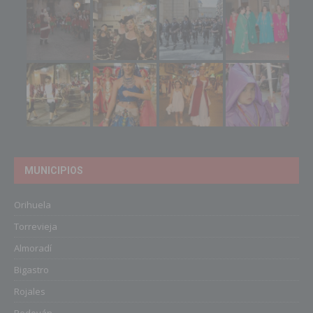
MUNICIPIOS
Orihuela
Torrevieja
Almoradí
Bigastro
Rojales
Redován