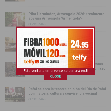
Pilar Hernández, Armengola 2026: «realmente
soy una Armengola ‘Armengola'»
29/06/2026
Las senadoras de la Vega Baja acercan el
Senado a la comarca
17/06/2026
Catral da el pistoletazo de salida a las fiestas
de San Juan 2026 con el Festival del Chupinazo
Esta ventana emergente se cerrará en:
4
13/06/2026
CLOSE
Rafal celebra la tercera edición del Día de Rafal
con historia, cultura y convivencia vecinal
13/06/2026