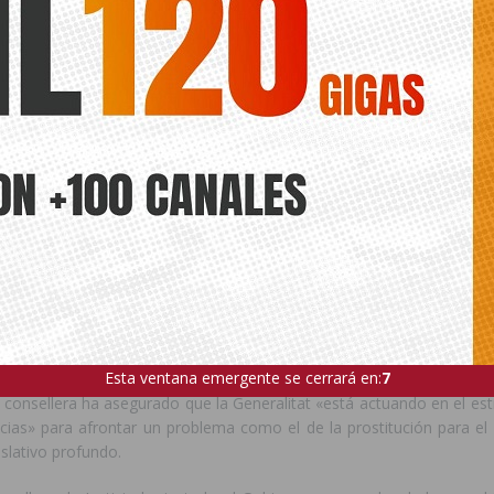
iones se llevan a cabo bajo un doble amparo legal. Por una parte, e
 autonómica, que permite sancionar a aquellos locales donde 
erente a la que contempla su correspondiente licencia; por otra, la
e régimen sancionador de medidas contra la COVID-19 aprobado e
eno del Consell.
 especial, puesto en marcha el pasado viernes, ha permitido la insp
 de los cuales, 18 están en la provincia de Valencia, 13 en la de Alican
specciones se ha propuesto sanción para diez establecimientos. En se
a diferente a la actividad ejercida y en los otros cuatro por inc
ra la COVID-19. Cuatro locales de València cerraron tras la in
seguraron que no volverían a abrir.
Esta ventana emergente se cerrará en:
6
a consellera ha asegurado que la Generalitat «está actuando en el es
ias» para afrontar un problema como el de la prostitución para el 
slativo profundo.