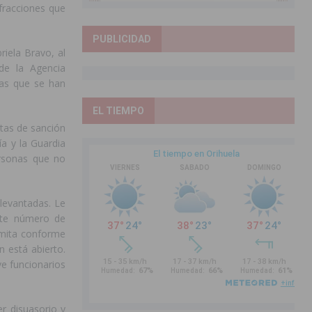
fracciones que
PUBLICIDAD
riela Bravo, al
de la Agencia
vas que se han
EL TIEMPO
stas de sanción
ía y la Guardia
ersonas que no
 levantadas. Le
Este número de
ramita conforme
n está abierto.
ve funcionarios
r disuasorio y