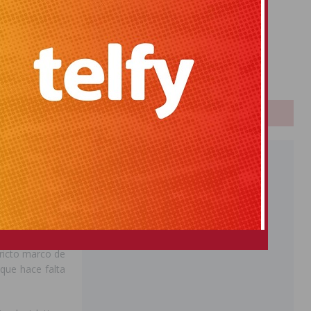
Primitiva
El Gordo
l de la ley de
Euromillones
se ejerza una
Loteria
 del mencionado
Once
l pasado 26 de
PUBLICIDAD
ección de 37 de
te y 6 en la de
is de ellos por
umplimiento de
spección y sus
tricto marco de
que hace falta