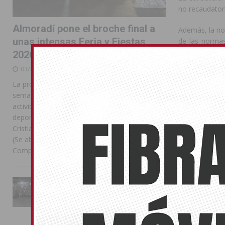
no recaudatori
Almoradí pone el broche final a
Además, la no
unas intensas Feria y Fiestas
de las normas
han reconocido
2026
03/08/2026
Bravo ha insi
nuevos conta
La programación reunió durante más de una
complicidad de
semana actos institucionales, conciertos,
focos activos»
actividades familiares, competiciones
deportivas y las celebraciones de Moros y
«La seguridad
Cristianos Compártelo: Comparte en Facebook
precisamente, 
(Se abre en una ventana nueva) Facebook
Compartir en
[...]
Control de l
Por otra part
La Entrada Cristiana llena de
esplendor las calles de
Adscrita, en c
Almoradí en una multitudinaria
de los locales
jornada festera
cien por cien 
02/08/2026
que existen en