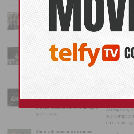
Estas inspecc
La magia de la Entrada Mora
espectáculos
conquista las calles de
actividad dif
Almoradí
decreto-ley d
01/08/2026
julio por el Pl
La fiesta se adueña de
El dispositivo
Almoradí con la presentación
estos locales,
de los cargos festeros y la
Castellón.
toma del castillo
31/07/2026
En estas 37 in
tener licenci
medidas cont
Pilar de la Horadada
responsables a
conmemora con emoción el
40º aniversario de su
independencia como municipio
Al respecto, l
31/07/2026
sus competenc
un cambio legi
Almoradí presume de raíces