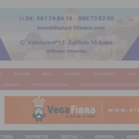
S
REDOVÁN
RAFAL
DOLORES
MONTESINOS
COX
COMARCA
EMPRESAS DE LA VEGA
ELECCIONES MUNICIPALES MAYO 2
LTURA
DEPORTES
FIESTAS
OPINIÓN
AGRI