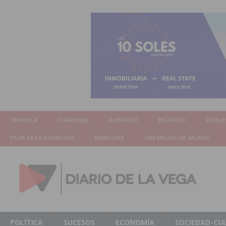
ORIHUELA
TORREVIEJA
ALMORADÍ
BIGASTRO
ROJALE
PILAR DE LA HORADADA
BENEJUZAR
SAN MIGUEL DE SALINAS
POLÍTICA
SUCESOS
ECONOMÍA
SOCIEDAD-CU