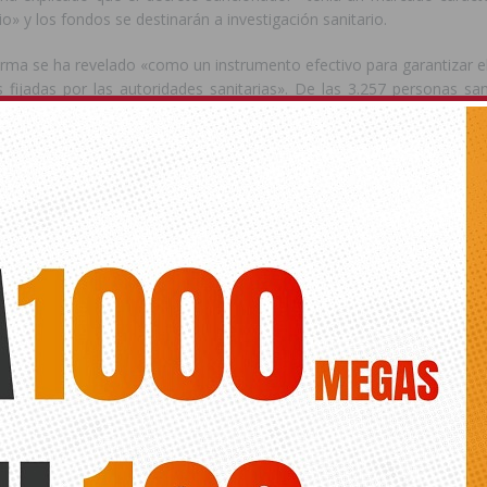
o» y los fondos se destinarán a investigación sanitario.
rma se ha revelado «como un instrumento efectivo para garantizar e
 fijadas por las autoridades sanitarias». De las 3.257 personas sa
 la infracción y tendrán una rebaja del 40% en el importe de la sanci
stido en que la Generalitat está «haciendo todos los esfuerzos p
gios con dispositivos de seguridad» pero, en todo caso, es 
 toda la ciudadanía para evitar una transmisión comunitaria y para 
 registrados en la Comunitat Valenciana.
 sanitaria es la base de la reactivación y la mejor política e
por fortalecer la seguridad colectiva», ha asegurado.
os locales sospechosos de prostitución
e, la consellera ha anunciado que el dispositivo especial desplegad
olaboración con la Guardia Civil y el Cuerpo Nacional de Policía, par
 donde se sospecha que se ejerce la prostitución «se va a completar 
de los 143 establecimientos de estas características de los que ten
 la Comunitat Valenciana».