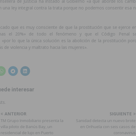
onsellera de Justicia ha instado al Gobierno «a que aborde los cambi
n una ley integral contra la trata porque no podemos consentir esa 
icado que es muy consciente de que la prostitución que se ejerce en
nas el 20%» de todo el fenómeno y que el Código Penal sol
«por lo que la única solución es la abolición de la prostitución po
 de violencia y maltrato hacia las mujeres».
ede interesar
ts.
ANTERIOR
SIGUIENTE
TM Grupo Inmobiliario presenta la
Sanidad detecta un nuevo brote
villa piloto de Banús Bay, un
en Orihuela con seis casos de
residencial de lujo en Puerto
coronavirus