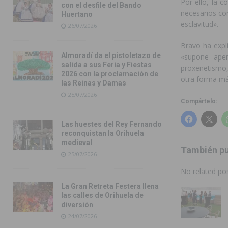
Por ello, la c
con el desfile del Bando
necesarios co
Huertano
esclavitud».
26/07/2026
Bravo ha expl
Almoradí da el pistoletazo de
«supone ape
salida a sus Feria y Fiestas
proxenetismo, 
2026 con la proclamación de
otra forma más
las Reinas y Damas
25/07/2026
Compártelo:
Las huestes del Rey Fernando
reconquistan la Orihuela
medieval
También pu
25/07/2026
No related pos
La Gran Retreta Festera llena
las calles de Orihuela de
diversión
24/07/2026