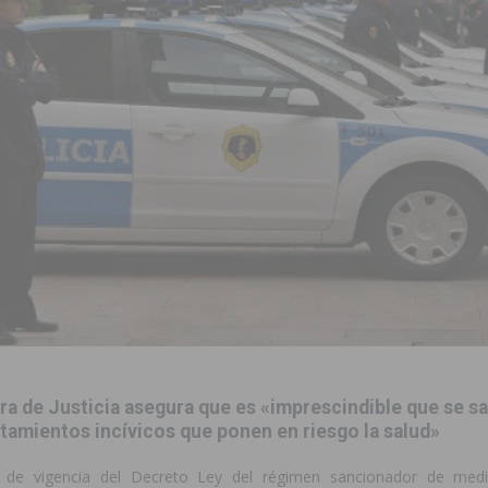
ara garantizar la seguridad y la continuidad educativa del alumnado del
e finales de 2026 tras superar los 78.000 espectadores
TORREVIEJA
clipse solar del 12 de agosto con protección homologada y a planificar
a sobre los recursos disponibles para las mujeres víctimas de violencia
s Fiestas Patronales en honor a la Virgen de la Salud y San Miguel
 la ORA en Orihuela ‘sin mejoras ni bonificaciones’
ORIHUELA
uros a la prevención de incendios en los municipios alicantinos, entre
ra de Justicia asegura que es «imprescindible que se s
amientos incívicos que ponen en riesgo la salud»
de vigencia del Decreto Ley del régimen sancionador de medi
ación con actividades abiertas a la comunidad en San Miguel de Salinas