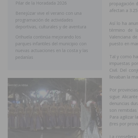
Pilar de la Horadada 2026
propagación d
SAN MIGUEL DE SALINAS
afectan a 3.25
Benejúzar vive el verano con una
programación de actividades
Así lo ha anun
deportivas, culturales y de aventura
término de l
Orihuela continúa mejorando los
Valenciana de
parques infantiles del municipio con
puesto en mar
nuevas actuaciones en la costa y las
Tal y como ha 
pedanías
impuestas por 
Civil. Del co
llevaban la ma
Por provincias
sigue Alican
denuncias dur
son remitidas
Para agilizar 
(tres por prov
La consellera