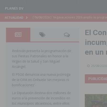
PLANES DV
[ 06/08/2026 ]
La Diputación de Alicante inyectará má
ACTUALIDAD
[ 06/08/2026 ]
San Miguel de Salinas abre las inscripc
El Con
Patronales 2026
SAN MIGUEL DE SALINAS
incump
[ 06/08/2026 ]
La Escuela Municipal de Música de Los 
en un
curso 2026-2027
MONTESINOS
Redován presenta la programación de
sus Fiestas Patronales en honor a la
[ 06/08/2026 ]
Convocado el XXVII Concurso de Cartele
Virgen de la Salud y San Miguel
26/08/2020
HORADADA
Arcángel
El PSOE denuncia una nueva prórroga
[ 06/08/2026 ]
Benejúzar vive el verano con una progr
PUBLICIDA
de la ORA en Orihuela ‘sin mejoras ni
BENEJUZAR
bonificaciones’
[ 06/08/2026 ]
Orihuela continúa mejorando los parques
La Diputación destina dos millones de
euros a la prevención de incendios en
pedanías
ORIHUELA
los municipios alicantinos, entre ellos
[ 06/08/2026 ]
El PP de Guardamar lleva al Pleno dos