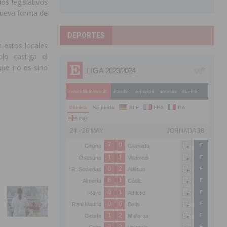
os legislativos
nueva forma de
DEPORTES
 estos locales
o castiga el
rque no es sino