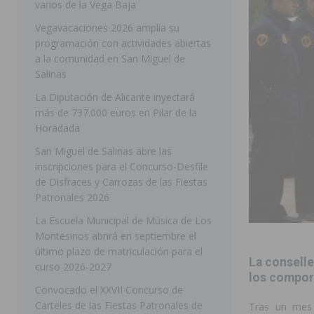
varios de la Vega Baja
[ 05/08/2026 ]
Orihuela ultima diferentes soluciones p
Vegavacaciones 2026 amplía su
programación con actividades abiertas
CEIP Virgen de la Puerta
ORIHUELA
a la comunidad en San Miguel de
[ 05/08/2026 ]
Torrevieja presenta su programación d
Salinas
[ 05/08/2026 ]
Sanidad Orihuela llama a observar el e
La Diputación de Alicante inyectará
más de 737.000 euros en Pilar de la
los desplazamientos
ORIHUELA
Horadada
[ 05/08/2026 ]
Orihuela acogerá una sesión informativ
San Miguel de Salinas abre las
inscripciones para el Concurso-Desfile
ORIHUELA
de Disfraces y Carrozas de las Fiestas
[ 06/08/2026 ]
Redován presenta la programación de su
Patronales 2026
Arcángel
REDOVÁN
La Escuela Municipal de Música de Los
Montesinos abrirá en septiembre el
[ 06/08/2026 ]
El PSOE denuncia una nueva prórroga de
último plazo de matriculación para el
[ 06/08/2026 ]
La Diputación destina dos millones de e
La conselle
curso 2026-2027
los comport
ellos varios de la Vega Baja
COMARCA
Convocado el XXVII Concurso de
Carteles de las Fiestas Patronales de
Tras un mes 
[ 06/08/2026 ]
Vegavacaciones 2026 amplía su program