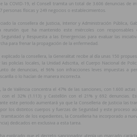
e la COVID-19, el Consell tramita un total de 3.606 denuncias de in
7 personas físicas y 249 negocios o establecimientos.
ciado la consellera de Justicia, Interior y Administración Pública, Gab
a reunión que ha mantenido este miércoles con responsables 
 Seguridad y Respuesta a las Emergencias para evaluar las iniciati
cha para frenar la propagación de la enfermedad.
explicado la consellera, la Generalitat recibe al día unas 150 propue
las policías locales, la Unidad Adscrita, el Cuerpo Nacional de Polic
njunto de denuncias, el 96% son infracciones leves impuestas a p
scarilla o lo hacían de manera incorrecta.
, la de València concentra el 47% de las sanciones, con 1.600 actas
te con el 32% (1.113) y Castellón con el 21% y 692 denuncias. 
ante este periodo aumentará ya que la Conselleria de Justicia las t
 por los distintos cuerpos y fuerzas de Seguridad y este proceso aú
la tramitación de los expedientes, la Conselleria ha incorporado a nue
incia) dedicados en exclusiva a esta tarea.
 ha explicado que el decreto sancionador «tenía un marcado carácte