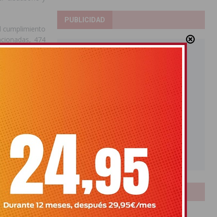
PUBLICIDAD
l cumplimiento
ncionadas, 474
ón.
ara evitar los
necesaria «la
frenar esos 772
conómica pasa,
o por la Unidad
a la inspección
LOTERIAS
hasta llegar al
emos constancia
Bonoloto