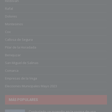
Redován
Rafal
Dolores
Montesinos
Cox
Callosa de Segura
Pilar de la Horadada
Benejuzar
San Miguel de Salinas
Comarca
Empresas de la Vega
Elecciones Municipales Mayo 2023
MÁS POPULARES
Controlado un incendio en la cocina de una