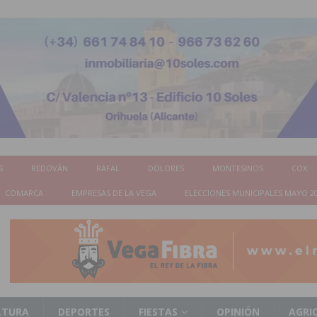
S
REDOVÁN
RAFAL
DOLORES
MONTESINOS
COX
COMARCA
EMPRESAS DE LA VEGA
ELECCIONES MUNICIPALES MAYO 2
LTURA
DEPORTES
FIESTAS
OPINIÓN
AGRI