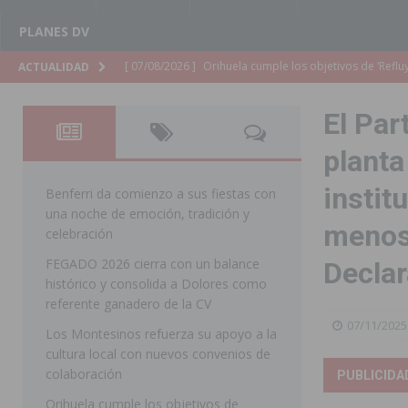
PLANES DV
[ 07/08/2026 ]
Orihuela organiza un concierto sinfónic
ACTUALIDAD
Golf & Country Club
ORIHUELA
El Par
[ 07/08/2026 ]
El Ayuntamiento de Almoradí mejora la 
planta
ALMORADÍ
instit
[ 07/08/2026 ]
Educación destina 1,2 millones adicional
Benferri da comienzo a sus fiestas con
una noche de emoción, tradición y
[ 07/08/2026 ]
La Policía Nacional desarticula un grup
menosp
celebración
clonación de llaves electrónicas
ORIHUELA
FEGADO 2026 cierra con un balance
Declar
histórico y consolida a Dolores como
[ 07/08/2026 ]
Torrevieja impulsa el empleo con la c
referente ganadero de la CV
TORREVIEJA
07/11/2025
Los Montesinos refuerza su apoyo a la
[ 07/08/2026 ]
Raiguero de Bonanza alerta del riesgo 
cultura local con nuevos convenios de
colaboración
ORIHUELA
PUBLICIDA
Orihuela cumple los objetivos de
[ 07/08/2026 ]
La Generalitat impulsa el desdoblamien