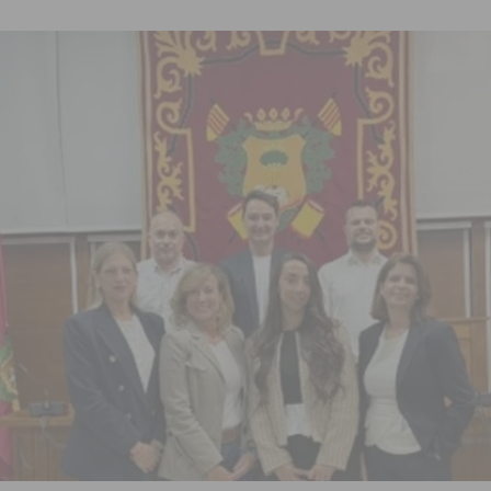
zo a sus Fiestas 2026
COMARCA
ación de la Corte 2026
BIGASTRO
 de las Urbanizaciones de Ciudad Quesada 2026
ROJALES
s Fiestas Patronales en honor a la Virgen de la Salud y San Miguel
 una noche de emoción, tradición y celebración
COMARCA
tórico y consolida a Dolores como referente ganadero de la CV
cultura local con nuevos convenios de colaboración
MONTESINOS
e Mi Río’ y recibirá 3,3 millones de la Fundación Biodiversidad