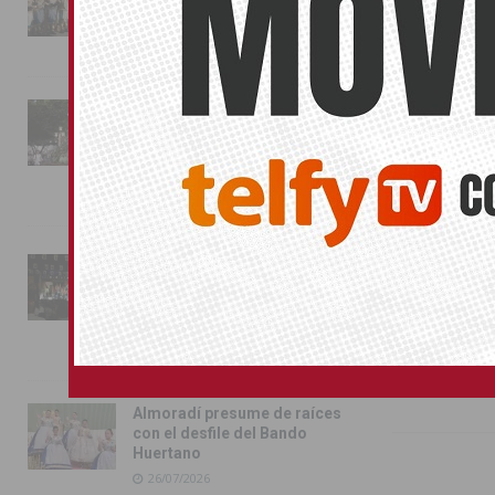
conquista las calles de
los ciudadano
Almoradí
01/08/2026
Compártelo:
La fiesta se adueña de
Almoradí con la presentación
de los cargos festeros y la
También pu
toma del castillo
31/07/2026
No related pos
Pilar de la Horadada
PP
conmemora con emoción el
40º aniversario de su
independencia como municipio
31/07/2026
Almoradí presume de raíces
con el desfile del Bando
Huertano
26/07/2026