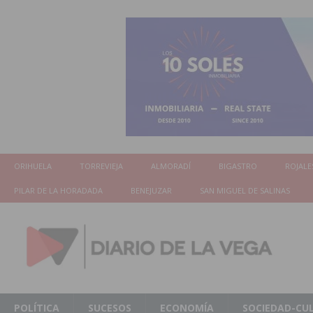
ORIHUELA
TORREVIEJA
ALMORADÍ
BIGASTRO
ROJALE
PILAR DE LA HORADADA
BENEJUZAR
SAN MIGUEL DE SALINAS
POLÍTICA
SUCESOS
ECONOMÍA
SOCIEDAD-CU