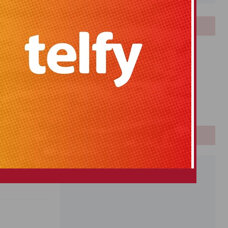
LOTERIAS
Bonoloto
Primitiva
El Gordo
Euromillones
Loteria
Once
PUBLICIDAD