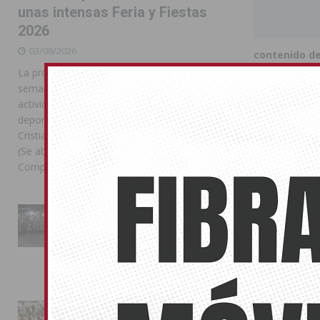
unas intensas Feria y Fiestas
2026
03/08/2026
contenido d
La programación reunió durante más de una
Resulta aún m
semana actos institucionales, conciertos,
de dicho ple
actividades familiares, competiciones
informado n
deportivas y las celebraciones de Moros y
Cristianos Compártelo: Comparte en Facebook
Desde el Par
(Se abre en una ventana nueva) Facebook
Serrano some
Compartir en
[...]
Callosa de Se
respeto inst
La Entrada Cristiana llena de
Ante este nu
esplendor las calles de
Almoradí en una multitudinaria
y no asistir
jornada festera
elaboración de 
02/08/2026
El Partido 
menosprecio
La magia de la Entrada Mora
integrador y