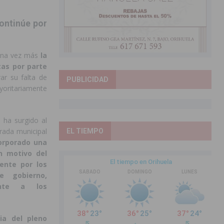
continúe
por
na vez más
la
stas por parte
ar su falta de
PUBLICIDAD
yoritariamente
 ha surgido al
rada municipal
EL TIEMPO
corporado una
on motivo del
ente por los
e gobierno,
ente a los
ria del pleno