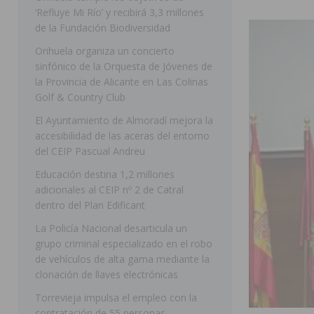
‘Refluye Mi Río’ y recibirá 3,3 millones
[ 07/08/2026 ]
Benferri ya se prepara para dar comien
de la Fundación Biodiversidad
[ 07/08/2026 ]
Bigastro se viste de gala para la coron
Orihuela organiza un concierto
sinfónico de la Orquesta de Jóvenes de
[ 07/08/2026 ]
Rojales clausura con éxito las Fiestas
la Provincia de Alicante en Las Colinas
[ 06/08/2026 ]
Redován presenta la programación de su
Golf & Country Club
Arcángel
REDOVÁN
El Ayuntamiento de Almoradí mejora la
accesibilidad de las aceras del entorno
[ 08/08/2026 ]
Benferri da comienzo a sus fiestas con
del CEIP Pascual Andreu
[ 07/08/2026 ]
FEGADO 2026 cierra con un balance his
Educación destina 1,2 millones
adicionales al CEIP nº 2 de Catral
DOLORES
dentro del Plan Edificant
[ 07/08/2026 ]
Los Montesinos refuerza su apoyo a la 
La Policía Nacional desarticula un
[ 07/08/2026 ]
Orihuela cumple los objetivos de ‘Refluy
grupo criminal especializado en el robo
de vehículos de alta gama mediante la
ORIHUELA
clonación de llaves electrónicas
Torrevieja impulsa el empleo con la
contratación de 55 personas