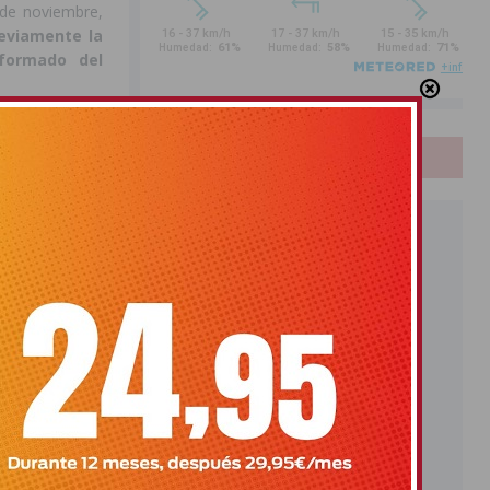
 de noviembre,
reviamente la
nformado del
sta promotora
no haya sido
PUBLICIDAD
al que la Sra.
 ciudadana en
consenso y el
ido plantarse
rticipar en la
 la senda del
 un liderazgo
 mayoritaria de