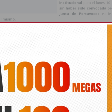
institucional
para el lunes 10
sin haber sido convocada p
Junta de Portavoces ni i
el mismo.
ás sorprendente que, siendo
la Comisión del Centenario
la supue
no,
el Partido Popular —que forma parte de esta comisión— 
i convocado
para tratar la Declaración Institucional.
tido Popular consideran intolerable el nivel de menosprecio
te de manera sistemática al partido con mayor representación
gura.
Su actitud sectaria y excluyente impide el diálogo, el 
itucional
que debería prevalecer en actos de esta naturaleza.
evo desaire institucional, el Grupo Municipal Popular ha decid
 al acto convocado
, al no haber sido informado ni invitado a pa
la declaración institucional.
Popular lamenta profundamente
que la Sra. Alcaldesa continúe
por
 y la confrontación
, demostrando
su incapacidad para ejercer
 respetuoso
con todas las sensibilidades políticas y con la voluntad