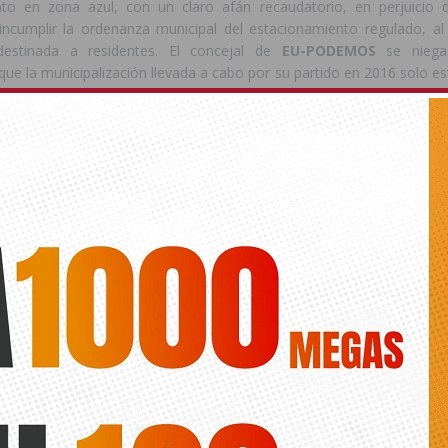
to en zona azul, con un claro afán recaudatorio, en perjuicio 
 incumplir la ordenanza municipal del estacionamiento regulado, al 
estinada a residentes. El concejal de
EU-PODEMOS
se niega
ue la municipalización llevada a cabo por su partido en 2016 solo e
ico y no a la mejora de los servicios para el ciudadano.
prende que tras esta gestión tan lejana a los modelos que defiende 
ida
, el
Concejal
de esta formación ha iniciado la contratación par
no son ni más ni menos que las bases para el futuro contrato priva
gida de basura. Pero las alarmas han saltado al comprobar que ex
un asesor contratado encargado de
 concejal ha decidido encargarlo a otro despacho distinto de ase
s contratos. En opinión del PP la interventora debería reparar esa
ionamiento de contrato. Contratar a un segundo asesor para que ase
más bien un insulto a los callosinos que van a pagar dos veces por 
el pasado jueves
25 de septiembre
, el concejal de EU-Podemos de
podía debatir, limitándose a leer un discurso preparado, artificios
por qué había ocultado a los callosinos y a sus votantes que, incap
ación de la limpieza realizada por su propio partido, había sucumbi
 de gobierno y empezaba a tramitar una externalización de las bas