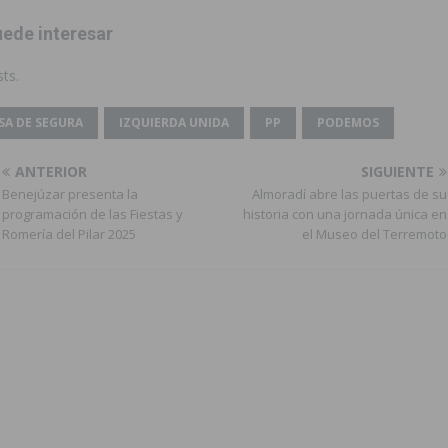
ede interesar
ts.
SA DE SEGURA
IZQUIERDA UNIDA
PP
PODEMOS
ANTERIOR
SIGUIENTE
Benejúzar presenta la
Almoradí abre las puertas de su
programación de las Fiestas y
historia con una jornada única en
Romería del Pilar 2025
el Museo del Terremoto