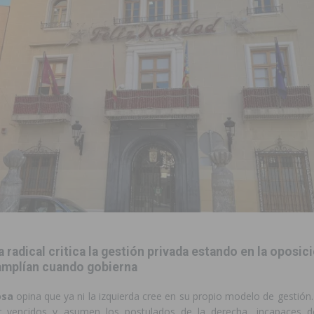
amación de actividades deportivas, culturales y de aventura
 infantiles del municipio con nuevas actuaciones en la costa y las
 mociones para pedir responsabilidades y dimisiones
GUARDAMAR
ara garantizar la seguridad y la continuidad educativa del alumnado del
zo a sus Fiestas 2026
COMARCA
ación de la Corte 2026
BIGASTRO
 de las Urbanizaciones de Ciudad Quesada 2026
ROJALES
a radical critica la gestión privada estando en la oposici
s Fiestas Patronales en honor a la Virgen de la Salud y San Miguel
amplían cuando gobierna
osa
opina que ya ni la izquierda cree en su propio modelo de gestión
 vencidos y asumen los postulados de la derecha, incapaces de