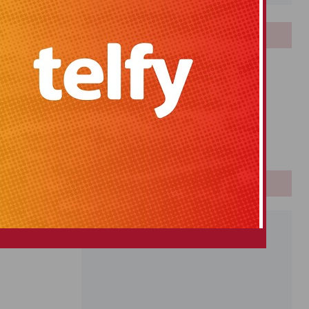
 trámites a la
ido a bombo y
LOTERIAS
Bonoloto
emos
deshace
Primitiva
ar la basura a
El Gordo
mente que la
Euromillones
de los vecinos.
Loteria
o de
Izquierda
Once
en 2026, si es
actual hace un
PUBLICIDAD
.
Tras 10 años
ón privada y el