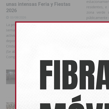
estacionamien
unas intensas Feria y Fiestas
residentes, e
2026
zona verde d
03/08/2026
públicamente q
al rédito polít
La programación reunió durante más de una
semana actos institucionales, conciertos,
Al PP les sor
actividades familiares, competiciones
Izquierda Un
deportivas y las celebraciones de Moros y
pliegos, que 
Cristianos Compártelo: Comparte en Facebook
viaria y reco
(Se abre en una ventana nueva) Facebook
Ayuntamiento 
Compartir en
[...]
esa tarea, el
duplicando lo
posible fracc
La Entrada Cristiana llena de
asesor parece 
esplendor las calles de
Almoradí en una multitudinaria
jornada festera
En el pleno d
02/08/2026
punto que no 
pudo explicar 
la municipaliz
La magia de la Entrada Mora
de sus socios