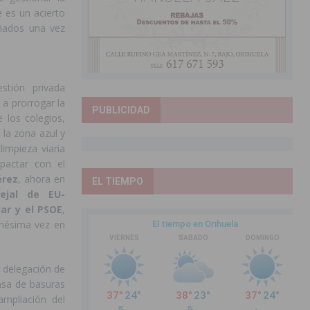
 es un acierto
ñados una vez
stión privada
 a prorrogar la
PUBLICIDAD
e los colegios,
 la zona azul y
limpieza viaria
pactar con el
érez
, ahora en
EL TIEMPO
ejal de EU-
ar y el PSOE
,
enésima vez en
a delegación de
tasa de basuras
 ampliación del