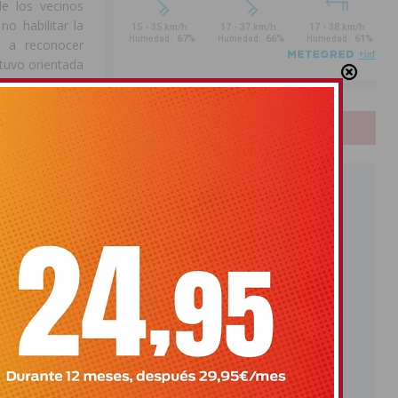
de los vecinos
no habilitar la
 a reconocer
stuvo orientada
la ideología de
PUBLICIDAD
a redactar los
do de limpieza
istiendo en el
soría externa,
s facturas por
sore al primer
lo mismo.
mostró en este
o y falso y no
az de gestionar
do a los deseos
uras. Desde el