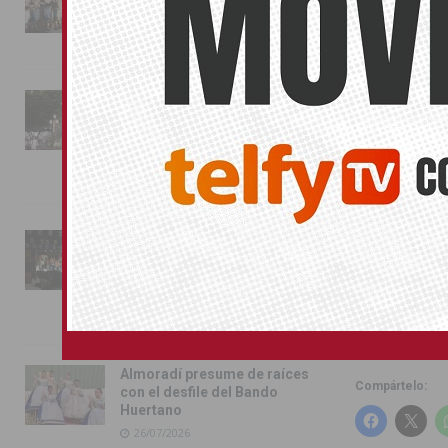
conquista las calles de
Partido Popul
Almoradí
ciudadanía. R
01/08/2026
platillo como
La fiesta se adueña de
Hoy,
9 años 
Almoradí con la presentación
todo lo que s
de los cargos festeros y la
escondidas 
toma del castillo
municipalizaci
31/07/2026
La peor gesti
Unida y del
investido Alc
Pilar de la Horadada
año.
conmemora con emoción el
40º aniversario de su
independencia como municipio
Para el PP tod
31/07/2026
será la propia
mismo Alcalde
Almoradí presume de raíces
Compártelo:
con el desfile del Bando
Huertano
26/07/2026