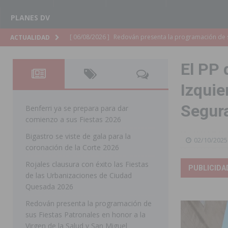
PLANES DV
[ 06/08/2026 ]
El PSOE denuncia una nueva prórroga de
ACTUALIDAD
[ 06/08/2026 ]
La Diputación destina dos millones de e
El PP 
ellos varios de la Vega Baja
COMARCA
Izquie
[ 06/08/2026 ]
Vegavacaciones 2026 amplía su program
Segur
SAN MIGUEL DE SALINAS
Benferri ya se prepara para dar
comienzo a sus Fiestas 2026
[ 06/08/2026 ]
La Diputación de Alicante inyectará má
Bigastro se viste de gala para la
02/10/2025
[ 06/08/2026 ]
San Miguel de Salinas abre las inscripc
coronación de la Corte 2026
Patronales 2026
SAN MIGUEL DE SALINAS
Rojales clausura con éxito las Fiestas
PUBLICIDA
de las Urbanizaciones de Ciudad
[ 06/08/2026 ]
La Escuela Municipal de Música de Los 
Quesada 2026
curso 2026-2027
MONTESINOS
Redován presenta la programación de
[ 06/08/2026 ]
Convocado el XXVII Concurso de Cartele
sus Fiestas Patronales en honor a la
Virgen de la Salud y San Miguel
HORADADA