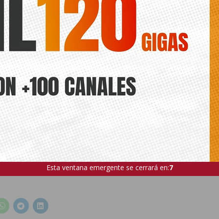
ar entienden que hay una clara intención al querer ocultar dichos
econocer el fracaso de la gestión de
IU
en 2016, tras haberla vend
 un logro de ahorro y mejor gestión que ahora se desmorona.
después
, el
Sr. García
, actual concejal de contratación de
EUPod
us compañeros de partido hicieron y pretende volver a privatiz
de sus propios militantes. Quizá para no reconocer pública
ón solo ha traído a Callosa suciedad y deterioro de la calidad de vida 
ón en limpieza viaria de la historia Callosina, que vino de la man
 PSOE en 2016
, previsiblemente será privatizada por Javier Pérez 
alde en el cambio de investidura pactado por el Equipo de Gobierno 
o parece indicar que para este viaje no se necesitaban esas alforjas
 izquierda la que vuelva a dejarlo todo como estaba, la misma gesti
 que hace 10 años.
Esta ventana emergente se cerrará en:
5