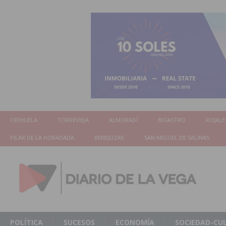
ORIHUELA
TORREVIEJA
ALMORADÍ
BIGASTRO
ROJALE
PILAR DE LA HORADADA
BENEJUZAR
SAN MIGUEL DE SALINAS
POLÍTICA
SUCESOS
ECONOMÍA
SOCIEDAD-CU