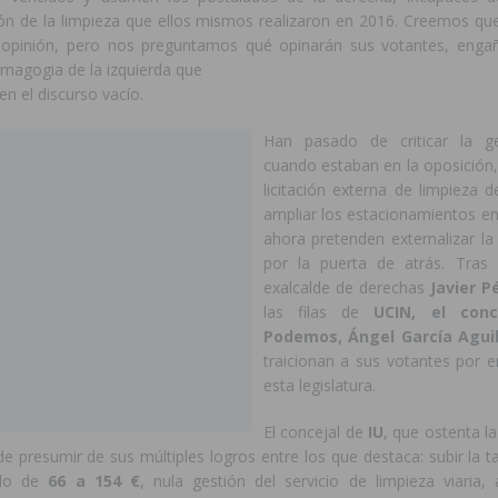
ión de la limpieza que ellos mismos realizaron en 2016. Creemos que
 opinión, pero nos preguntamos qué opinarán sus votantes, enga
emagogia de la izquierda que
en el discurso vacío.
Han pasado de criticar la ge
cuando estaban en la oposición,
licitación externa de limpieza d
ampliar los estacionamientos en
ahora pretenden externalizar la 
por la puerta de atrás. Tras 
exalcalde de derechas
Javier P
las filas de
UCIN, el conc
Podemos, Ángel García Aguil
traicionan a sus votantes por 
esta legislatura.
El concejal de
IU
, que ostenta l
de presumir de sus múltiples logros entre los que destaca: subir la 
ado de
66 a 154 €
, nula gestión del servicio de limpieza viaria,