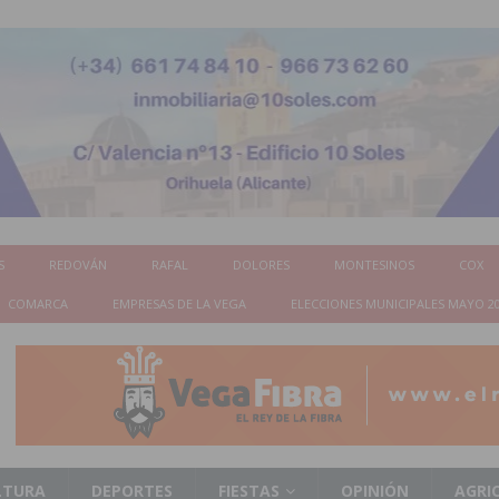
S
REDOVÁN
RAFAL
DOLORES
MONTESINOS
COX
COMARCA
EMPRESAS DE LA VEGA
ELECCIONES MUNICIPALES MAYO 2
LTURA
DEPORTES
FIESTAS
OPINIÓN
AGRI