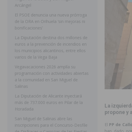
Arcángel
[ 06/08/2026 ]
Benejúzar vive el verano con una progr
El PSOE denuncia una nueva prórroga
BENEJUZAR
de la ORA en Orihuela ‘sin mejoras ni
bonificaciones’
[ 06/08/2026 ]
Orihuela continúa mejorando los parques
La Diputación destina dos millones de
pedanías
ORIHUELA
euros a la prevención de incendios en
[ 06/08/2026 ]
El PP de Guardamar lleva al Pleno dos
los municipios alicantinos, entre ellos
varios de la Vega Baja
[ 05/08/2026 ]
Orihuela ultima diferentes soluciones p
Vegavacaciones 2026 amplía su
CEIP Virgen de la Puerta
ORIHUELA
programación con actividades abiertas
a la comunidad en San Miguel de
[ 07/08/2026 ]
Benferri ya se prepara para dar comien
Salinas
[ 07/08/2026 ]
Bigastro se viste de gala para la coron
La Diputación de Alicante inyectará
[ 07/08/2026 ]
Rojales clausura con éxito las Fiestas
más de 737.000 euros en Pilar de la
La izquierd
Horadada
[ 06/08/2026 ]
Redován presenta la programación de su
propone y 
San Miguel de Salinas abre las
Arcángel
REDOVÁN
El
PP de Call
inscripciones para el Concurso-Desfile
han dado por
de Disfraces y Carrozas de las Fiestas