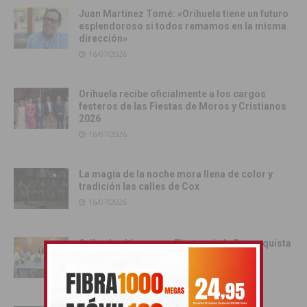
Juan Martínez Tomé: «Orihuela tiene un futuro
esplendoroso si todos remamos en la misma
dirección»
16/07/2026
Orihuela recibe oficialmente a los cargos
festeros de las Fiestas de Moros y Cristianos
2026
16/07/2026
La magia de la noche mora llena de color y
tradición las calles de Cox
16/07/2026
Orihuela ultima unas Fiestas de la Reconquista
que miran al futuro
14/07/2026