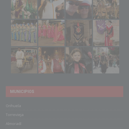
MUNICIPIOS
Orihuela
Torrevieja
Almoradí