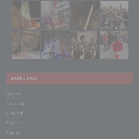
MUNICIPIOS
Orihuela
Torrevieja
Almoradí
Bigastro
Rojales