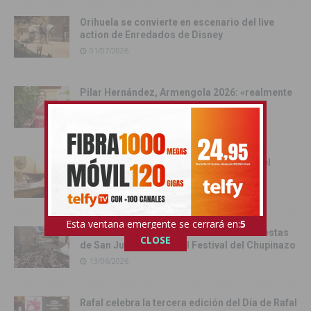
Orihuela se convierte en escenario del live
action de Enredados de Disney
01/07/2026
Pilar Hernández, Armengola 2026: «realmente
soy una Armengola ‘Armengola'»
29/06/2026
Las senadoras de la Vega Baja acercan el
Senado a la comarca
17/06/2026
Esta ventana emergente se cerrará en:
3
Catral da el pistoletazo de salida a las fiestas
CLOSE
de San Juan 2026 con el Festival del Chupinazo
13/06/2026
Rafal celebra la tercera edición del Día de Rafal