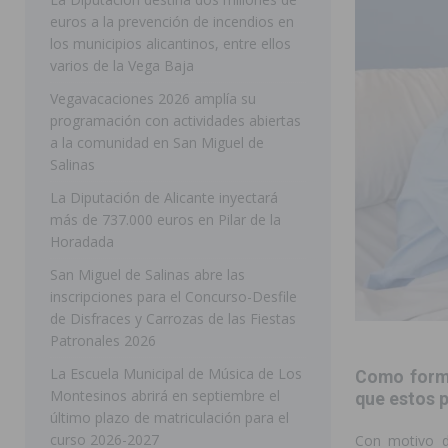
euros a la prevención de incendios en
pedanías
ORIHUELA
los municipios alicantinos, entre ellos
[ 06/08/2026 ]
El PP de Guardamar lleva al Pleno dos
varios de la Vega Baja
[ 05/08/2026 ]
Orihuela ultima diferentes soluciones p
Vegavacaciones 2026 amplía su
programación con actividades abiertas
CEIP Virgen de la Puerta
ORIHUELA
a la comunidad en San Miguel de
[ 05/08/2026 ]
Torrevieja presenta su programación d
Salinas
[ 05/08/2026 ]
Sanidad Orihuela llama a observar el e
La Diputación de Alicante inyectará
más de 737.000 euros en Pilar de la
los desplazamientos
ORIHUELA
Horadada
[ 05/08/2026 ]
Orihuela acogerá una sesión informativ
San Miguel de Salinas abre las
inscripciones para el Concurso-Desfile
ORIHUELA
de Disfraces y Carrozas de las Fiestas
[ 06/08/2026 ]
Redován presenta la programación de su
Patronales 2026
Arcángel
REDOVÁN
La Escuela Municipal de Música de Los
Como forma
Montesinos abrirá en septiembre el
[ 06/08/2026 ]
El PSOE denuncia una nueva prórroga de
que estos p
último plazo de matriculación para el
[ 06/08/2026 ]
La Diputación destina dos millones de e
curso 2026-2027
Con motivo de