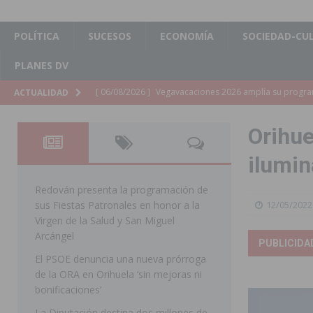
POLÍTICA
SUCESOS
ECONOMÍA
SOCIEDAD-CU
PLANES DV
[ 06/08/2026 ]
La Diputación de Alicante inyectará má
ACTUALIDAD
[ 06/08/2026 ]
San Miguel de Salinas abre las inscripc
Orihue
Patronales 2026
SAN MIGUEL DE SALINAS
ilumin
[ 06/08/2026 ]
La Escuela Municipal de Música de Los 
curso 2026-2027
MONTESINOS
Redován presenta la programación de
sus Fiestas Patronales en honor a la
12/05/2022
[ 06/08/2026 ]
Convocado el XXVII Concurso de Cartele
Virgen de la Salud y San Miguel
HORADADA
Arcángel
PUBLICIDA
El PSOE denuncia una nueva prórroga
[ 06/08/2026 ]
Benejúzar vive el verano con una progr
de la ORA en Orihuela ‘sin mejoras ni
BENEJUZAR
bonificaciones’
[ 06/08/2026 ]
Orihuela continúa mejorando los parques
La Diputación destina dos millones de