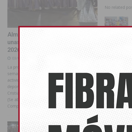
No related pos
Almoradí pone el broche final a
unas intensas Feria y Fiestas
2026
03/08/2026
La programación reunió durante más de una
semana actos institucionales, conciertos,
actividades familiares, competiciones
deportivas y las celebraciones de Moros y
Cristianos Compártelo: Comparte en Facebook
(Se abre en una ventana nueva) Facebook
Compartir en
[...]
La Entrada Cristiana llena de
esplendor las calles de