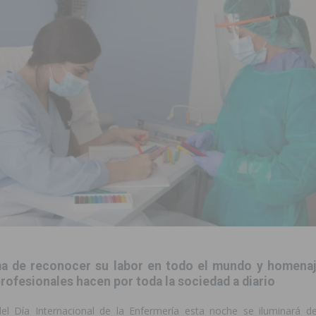
 mociones para pedir responsabilidades y dimisiones
GUARDAMAR
ara garantizar la seguridad y la continuidad educativa del alumnado del
e finales de 2026 tras superar los 78.000 espectadores
TORREVIEJA
clipse solar del 12 de agosto con protección homologada y a planificar
a sobre los recursos disponibles para las mujeres víctimas de violencia
s Fiestas Patronales en honor a la Virgen de la Salud y San Miguel
 de reconocer su labor en todo el mundo y homenaje
 la ORA en Orihuela ‘sin mejoras ni bonificaciones’
ORIHUELA
rofesionales hacen por toda la sociedad a diario
uros a la prevención de incendios en los municipios alicantinos, entre
l Día Internacional de la Enfermería esta noche se iluminará de