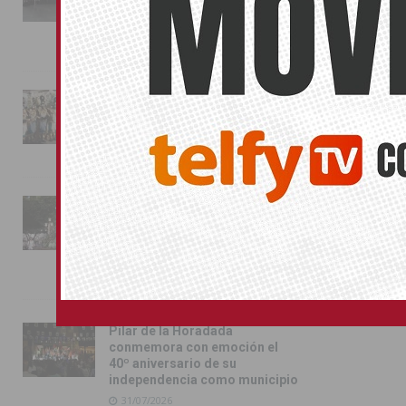
Almoradí en una multitudinaria
jornada festera
02/08/2026
La magia de la Entrada Mora
conquista las calles de
Almoradí
01/08/2026
La fiesta se adueña de
Almoradí con la presentación
de los cargos festeros y la
toma del castillo
31/07/2026
Pilar de la Horadada
conmemora con emoción el
40º aniversario de su
independencia como municipio
31/07/2026