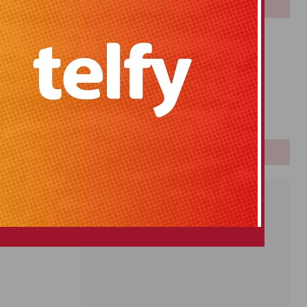
LOTERIAS
Bonoloto
Primitiva
El Gordo
Euromillones
Loteria
Once
PUBLICIDAD