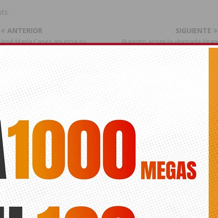
ts.
ANTERIOR
SIGUIENTE
José María Cases anuncia su
Bigastro acoge la «Jornada Vega
retirada
Baja Sostenible. Actuaciones de
Mejora en la Gestión de
Residuos», con el fin de mejorar la
recogida selectiva de envases