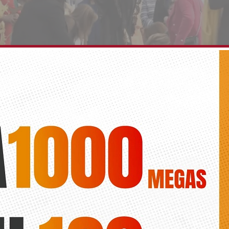
 del Encuentro en Benferri
Diario de la Vega
surrección en Benferri