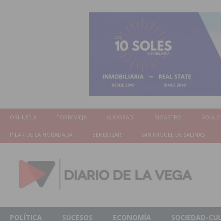
ORIHUELA
TORREVIEJA
ALMORADÍ
BIGASTRO
ROJALE
PILAR DE LA HORADADA
BENEJUZAR
SAN MIGUEL DE SALINAS
POLÍTICA
SUCESOS
ECONOMÍA
SOCIEDAD-CU