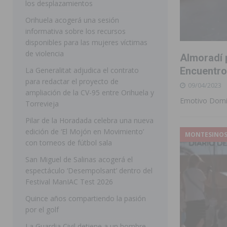
los desplazamientos
ROJALES
Orihuela acogerá una sesión
informativa sobre los recursos
[ 05/08/2026 ]
Bigastro celebra hoy el tercer día de v
disponibles para las mujeres víctimas
BIGASTRO
de violencia
Almoradí 
[ 05/08/2026 ]
El pulso urbano de JC Reyes desembarca
Encuentro
La Generalitat adjudica el contrato
para redactar el proyecto de
09/04/2023
[ 04/08/2026 ]
Incendio de matorrales en Albatera mov
ampliación de la CV-95 entre Orihuela y
Emotivo Domi
[ 04/08/2026 ]
Los Montesinos clausura con éxito el c
Torrevieja
Pilar de la Horadada celebra una nueva
Programa Integra
MONTESINOS
edición de ‘El Mojón en Movimiento’
MONTESINO
[ 05/08/2026 ]
Orihuela ultima diferentes soluciones p
con torneos de fútbol sala
CEIP Virgen de la Puerta
ORIHUELA
San Miguel de Salinas acogerá el
espectáculo ‘Desempolsant’ dentro del
[ 05/08/2026 ]
Torrevieja presenta su programación d
Festival ManIAC Test 2026
[ 05/08/2026 ]
Sanidad Orihuela llama a observar el e
Quince años compartiendo la pasión
los desplazamientos
ORIHUELA
por el golf
[ 05/08/2026 ]
Orihuela acogerá una sesión informativ
La Guardia Civil detiene a un hombre