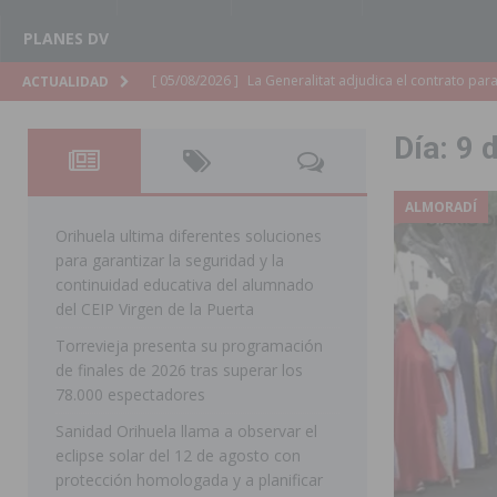
PLANES DV
[ 05/08/2026 ]
La Generalitat adjudica el contrato par
ACTUALIDAD
Torrevieja
COMARCA
Día:
9 
[ 05/08/2026 ]
Pilar de la Horadada celebra una nueva
DE LA HORADADA
ALMORADÍ
[ 05/08/2026 ]
San Miguel de Salinas acogerá el espec
Orihuela ultima diferentes soluciones
para garantizar la seguridad y la
MIGUEL DE SALINAS
continuidad educativa del alumnado
[ 05/08/2026 ]
Quince años compartiendo la pasión po
del CEIP Virgen de la Puerta
Torrevieja presenta su programación
[ 05/08/2026 ]
La Guardia Civil detiene a un hombre en
de finales de 2026 tras superar los
TORREVIEJA
78.000 espectadores
[ 05/08/2026 ]
El Hospital Vega Baja disminuye desde 
Sanidad Orihuela llama a observar el
eclipse solar del 12 de agosto con
ORIHUELA
protección homologada y a planificar
[ 05/08/2026 ]
La Policía Local de Rojales pone a dispo