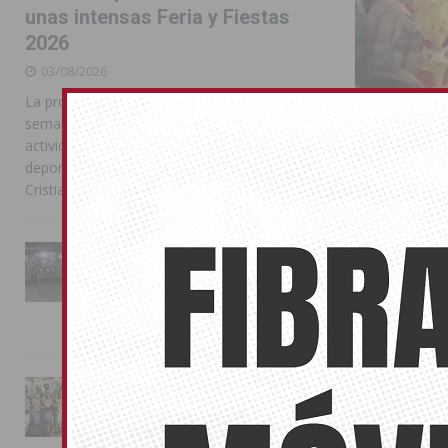
unas intensas Feria y Fiestas
2026
03/08/2026
La programación reunió durante más de una
semana actos institucionales, conciertos,
actividades familiares, competiciones
deportivas y las celebraciones de Moros y
Cristianos
La Entrada Cristiana llena de
Procesión
esplendor las calles de
Almoradí en una multitudinaria
09/04/2023
jornada festera
Domingo de Re
02/08/2026
La magia de la Entrada Mora
conquista las calles de
Almoradí
COX
01/08/2026