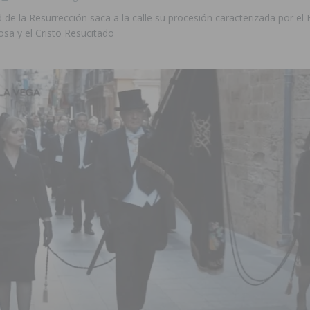
e la Resurrección saca a la calle su procesión caracterizada por el
osa y el Cristo Resucitado