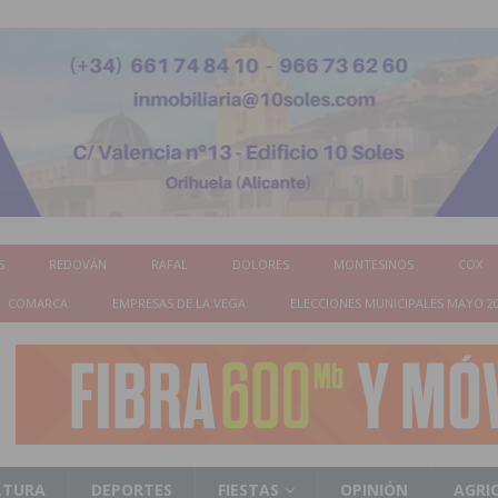
S
REDOVÁN
RAFAL
DOLORES
MONTESINOS
COX
COMARCA
EMPRESAS DE LA VEGA
ELECCIONES MUNICIPALES MAYO 2
LTURA
DEPORTES
FIESTAS
OPINIÓN
AGRI