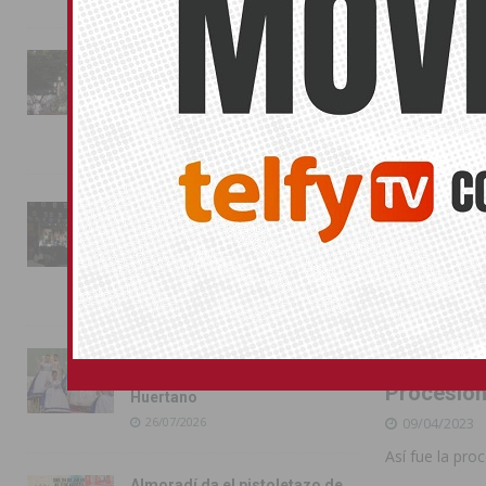
La fiesta se adueña de
Almoradí con la presentación
de los cargos festeros y la
toma del castillo
31/07/2026
Pilar de la Horadada
conmemora con emoción el
40º aniversario de su
independencia como municipio
31/07/2026
Almoradí presume de raíces
con el desfile del Bando
Procesión
Huertano
09/04/2023
26/07/2026
Así fue la pr
Almoradí da el pistoletazo de