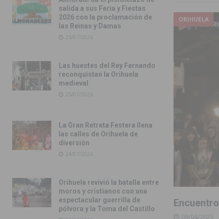
salida a sus Feria y Fiestas
2026 con la proclamación de
ORIHUELA
las Reinas y Damas
25/07/2026
Las huestes del Rey Fernando
reconquistan la Orihuela
medieval
25/07/2026
La Gran Retreta Festera llena
las calles de Orihuela de
diversión
24/07/2026
Orihuela revivió la batalla entre
moros y cristianos con una
espectacular guerrilla de
Encuentro
pólvora y la Toma del Castillo
09/04/2023