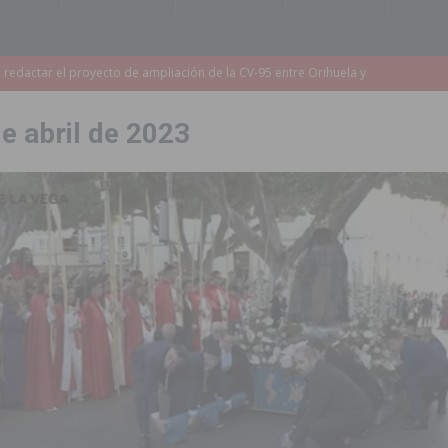
a redactar el proyecto de ampliación de la CV-95 entre Orihuela y
de abril de 2023
 edición de ‘El Mojón en Movimiento’ con torneos de fútbol sala
PILAR
táculo ‘Desempolsant’ dentro del Festival ManIAC Test 2026
SAN
r el golf
ORIHUELA
 Torrevieja tras ser sorprendido con un arma de fuego en la vía pública
2023 un 75% la demora quirúrgica de los pacientes con riesgo vital
sición judicial a un conductor por conducir bajo los efectos del alcohol