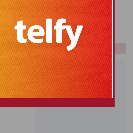
Primitiva
El Gordo
Euromillones
Loteria
Once
PUBLICIDAD