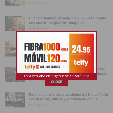
01/07/2026
Pilar Hernández, Armengola 2026: «realmente
soy una Armengola ‘Armengola'»
29/06/2026
Las senadoras de la Vega Baja acercan el
Senado a la comarca
17/06/2026
Catral da el pistoletazo de salida a las fiestas
de San Juan 2026 con el Festival del Chupinazo
Esta ventana emergente se cerrará en:
4
13/06/2026
CLOSE
Rafal celebra la tercera edición del Día de Rafal
con historia, cultura y convivencia vecinal
13/06/2026