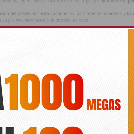
 comparsas participantes lucieron vistosos trajes y elaborados maquill
zación del desfile, la fiesta continuó en los diferentes cuarteles y ká
sica y la diversión hasta bien entrada la noche.
vídeo
del desfile
aquí
: