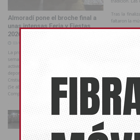
tradición. Las
Tras la finali
Almoradí pone el broche final a
faltaron la mú
unas intensas Feria y Fiestas
2026
Puedes ver el
03/08/2026
La programación reunió durante más de una
semana actos institucionales, conciertos,
actividades familiares, competiciones
deportivas y las celebraciones de Moros y
Cristianos Compártelo: Comparte en Facebook
(Se abre en una ventana nueva) Facebook
Compartir en
[...]
La Entrada Cristiana llena de
esplendor las calles de
Almoradí en una multitudinaria
jornada festera
02/08/2026