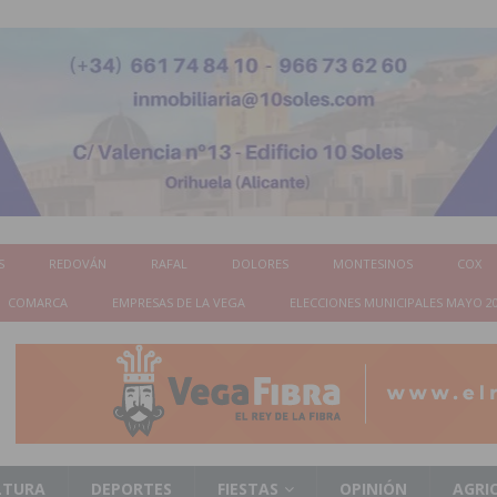
S
REDOVÁN
RAFAL
DOLORES
MONTESINOS
COX
COMARCA
EMPRESAS DE LA VEGA
ELECCIONES MUNICIPALES MAYO 2
LTURA
DEPORTES
FIESTAS
OPINIÓN
AGRI