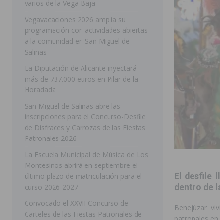
varios de la Vega Baja
[ 05/08/2026 ]
Orihuela ultima diferentes soluciones p
Vegavacaciones 2026 amplía su
programación con actividades abiertas
CEIP Virgen de la Puerta
ORIHUELA
a la comunidad en San Miguel de
[ 05/08/2026 ]
Torrevieja presenta su programación d
Salinas
[ 05/08/2026 ]
Sanidad Orihuela llama a observar el e
La Diputación de Alicante inyectará
más de 737.000 euros en Pilar de la
los desplazamientos
ORIHUELA
Horadada
[ 05/08/2026 ]
Orihuela acogerá una sesión informativ
San Miguel de Salinas abre las
inscripciones para el Concurso-Desfile
ORIHUELA
de Disfraces y Carrozas de las Fiestas
[ 06/08/2026 ]
Redován presenta la programación de su
Patronales 2026
Arcángel
REDOVÁN
La Escuela Municipal de Música de Los
Montesinos abrirá en septiembre el
[ 06/08/2026 ]
El PSOE denuncia una nueva prórroga de
último plazo de matriculación para el
El desfile 
[ 06/08/2026 ]
La Diputación destina dos millones de e
curso 2026-2027
dentro de l
ellos varios de la Vega Baja
COMARCA
Convocado el XXVII Concurso de
Benejúzar vi
Carteles de las Fiestas Patronales de
[ 06/08/2026 ]
Vegavacaciones 2026 amplía su program
patronales en