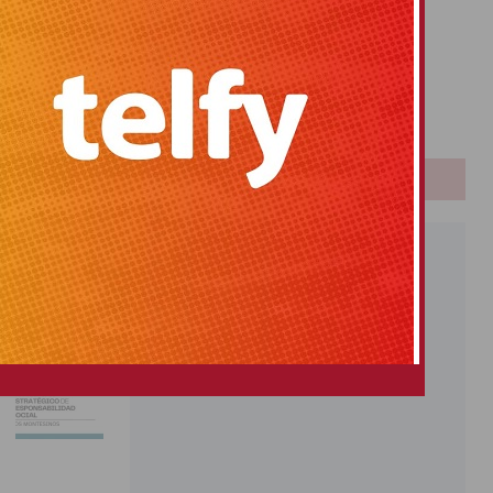
Primitiva
El Gordo
Euromillones
Loteria
Once
PUBLICIDAD
S