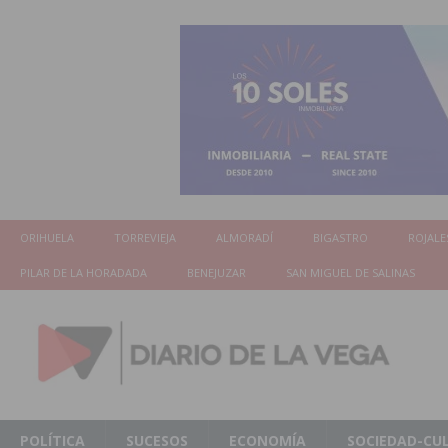
ORIHUELA
TORREVIEJA
ALMORADÍ
BIGASTRO
ROJALE
PILAR DE LA HORADADA
BENEJUZAR
SAN MIGUEL DE SALINAS
POLÍTICA
SUCESOS
ECONOMÍA
SOCIEDAD-CU