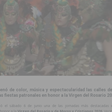
ara garantizar la seguridad y la continuidad educativa del alumnado del
e finales de 2026 tras superar los 78.000 espectadores
TORREVIEJA
clipse solar del 12 de agosto con protección homologada y a planificar
a sobre los recursos disponibles para las mujeres víctimas de violencia
s Fiestas Patronales en honor a la Virgen de la Salud y San Miguel
 la ORA en Orihuela ‘sin mejoras ni bonificaciones’
ORIHUELA
llenó de color, música y espectacularidad las calles d
uros a la prevención de incendios en los municipios alicantinos, entre
as fiestas patronales en honor a la Virgen del Rosario 2
vió el sábado 6 de junio una de las jornadas más destacadas d
ación con actividades abiertas a la comunidad en San Miguel de Salinas
 honor a la
Virgen del Rosario y de Moros y Cristianos 2026
. Veci