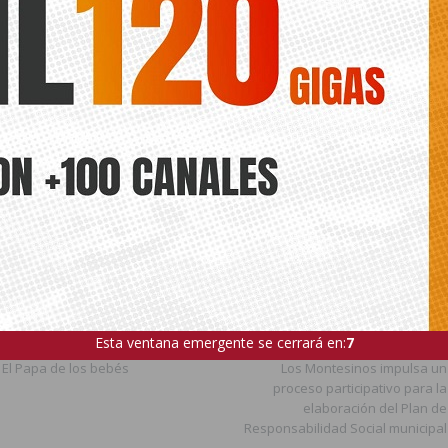
ede interesar
ts.
E
FIESTAS PATRONALES
BENEJUZAR
MOROS Y CRISTIANO
Esta ventana emergente se cerrará en:
5
ANTERIOR
SIGUIENTE
El Papa de los bebés
Los Montesinos impulsa un
proceso participativo para la
elaboración del Plan de
Responsabilidad Social municipal