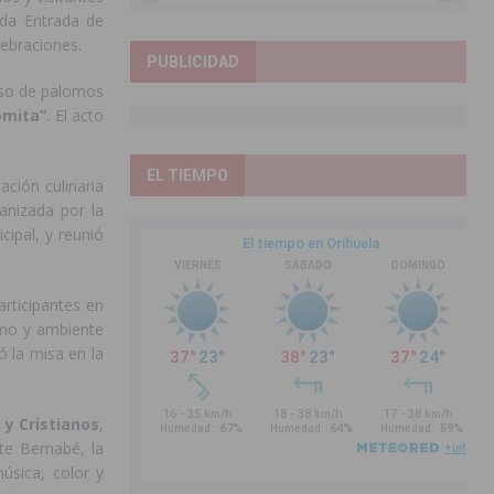
ada Entrada de
lebraciones.
PUBLICIDAD
rso de palomos
omita”
. El acto
EL TIEMPO
ción culinaria
anizada por la
ipal, y reunió
rticipantes en
tmo y ambiente
ó la misa en la
y Cristianos
,
nte Bernabé, la
úsica, color y