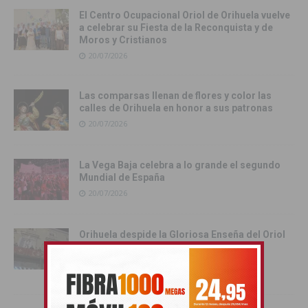
El Centro Ocupacional Oriol de Orihuela vuelve
a celebrar su Fiesta de la Reconquista y de
Moros y Cristianos
20/07/2026
Las comparsas llenan de flores y color las
calles de Orihuela en honor a sus patronas
20/07/2026
La Vega Baja celebra a lo grande el segundo
Mundial de España
20/07/2026
Orihuela despide la Gloriosa Enseña del Oriol
hasta el próximo año con su tradicional
retirada
19/07/2026