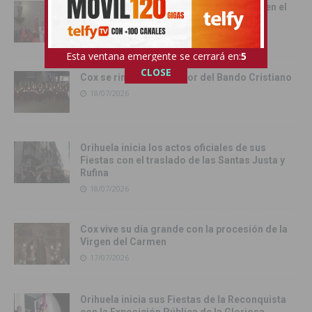
La tradición toma las calles de Orihuela en el
multitudinario Desfile del Pájaro
19/07/2026
Esta ventana emergente se cerrará en:
4
CLOSE
Cox se rinde al esplendor del Bando Cristiano
18/07/2026
Orihuela inicia los actos oficiales de sus
Fiestas con el traslado de las Santas Justa y
Rufina
18/07/2026
Cox vive su día grande con la procesión de la
Virgen del Carmen
17/07/2026
Orihuela inicia sus Fiestas de la Reconquista