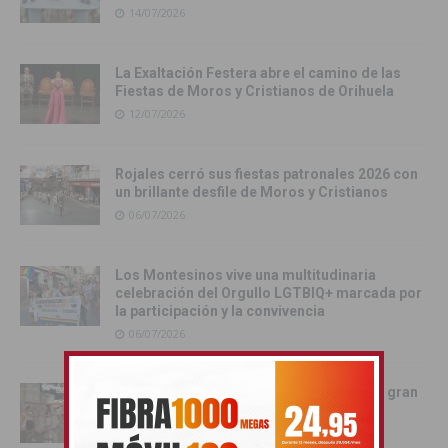
14/07/2026
La Exaltación Festera abre el camino de las
Fiestas de Moros y Cristianos de Orihuela
12/07/2026
Rojales cerró sus fiestas patronales 2026 con
un brillante desfile de Moros y Cristianos
06/07/2026
Los Montesinos vive una multitudinaria
celebración del Orgullo LGTBIQ+ marcada por
la participación y la convivencia
06/07/2026
Rojales vive una noche inolvidable con la gran
Charanga de sus fiestas patronales
05/07/2026