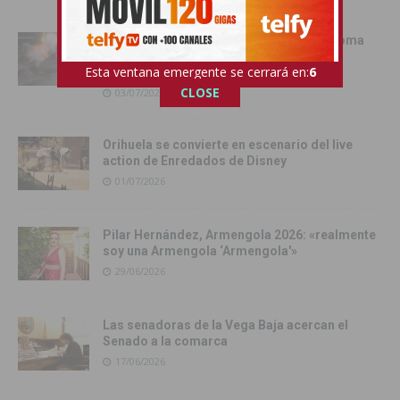
La Batalla de la Pólvora, el pregón y la Toma
del Castillo protagonizaron una intensa
Esta ventana emergente se cerrará en:
4
jornada festiva en Rojales
CLOSE
03/07/2026
Orihuela se convierte en escenario del live
action de Enredados de Disney
01/07/2026
Pilar Hernández, Armengola 2026: «realmente
soy una Armengola ‘Armengola'»
29/06/2026
Las senadoras de la Vega Baja acercan el
Senado a la comarca
17/06/2026