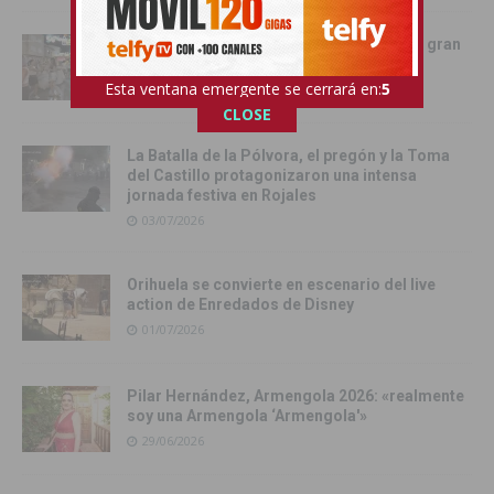
Rojales vive una noche inolvidable con la gran
Charanga de sus fiestas patronales
Esta ventana emergente se cerrará en:
4
05/07/2026
CLOSE
La Batalla de la Pólvora, el pregón y la Toma
del Castillo protagonizaron una intensa
jornada festiva en Rojales
03/07/2026
Orihuela se convierte en escenario del live
action de Enredados de Disney
01/07/2026
Pilar Hernández, Armengola 2026: «realmente
soy una Armengola ‘Armengola'»
29/06/2026