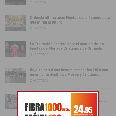
16/07/2026
Orihuela ultima unas Fiestas de la Reconquista
que miran al futuro
14/07/2026
La Exaltación Festera abre el camino de las
Fiestas de Moros y Cristianos de Orihuela
12/07/2026
Rojales cerró sus fiestas patronales 2026 con
un brillante desfile de Moros y Cristianos
06/07/2026
Los Montesinos vive una multitudinaria
celebración del Orgullo LGTBIQ+ marcada por
la participación y la convivencia
06/07/2026