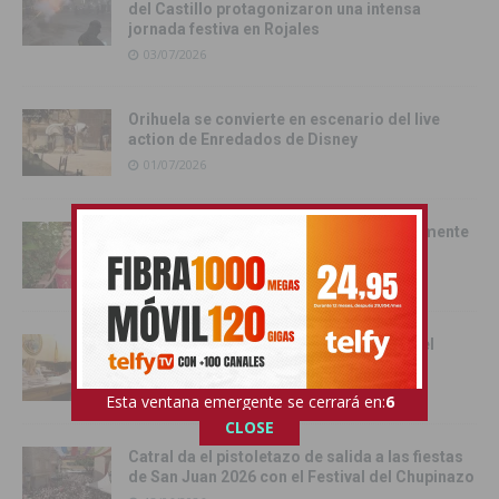
del Castillo protagonizaron una intensa
jornada festiva en Rojales
03/07/2026
Orihuela se convierte en escenario del live
action de Enredados de Disney
01/07/2026
Pilar Hernández, Armengola 2026: «realmente
soy una Armengola ‘Armengola'»
29/06/2026
Las senadoras de la Vega Baja acercan el
Senado a la comarca
17/06/2026
Esta ventana emergente se cerrará en:
4
CLOSE
Catral da el pistoletazo de salida a las fiestas
de San Juan 2026 con el Festival del Chupinazo