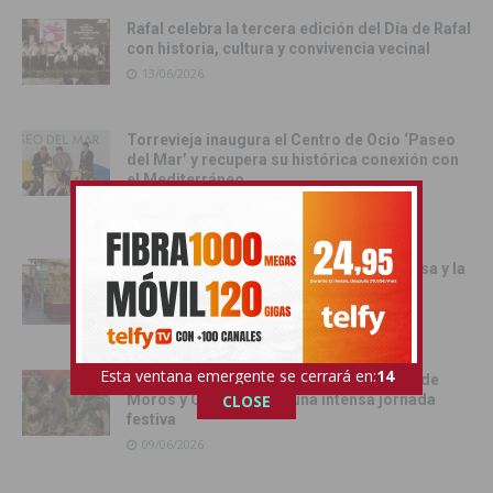
Rafal celebra la tercera edición del Día de Rafal
con historia, cultura y convivencia vecinal
13/06/2026
Torrevieja inaugura el Centro de Ocio ‘Paseo
del Mar’ y recupera su histórica conexión con
el Mediterráneo
12/06/2026
Pilar de la Horadada celebró la Santa Misa y la
Procesión del Corpus Christi 2026
11/06/2026
Esta ventana emergente se cerrará en:
13
Benejúzar se vuelca con la gran Entrada de
Moros y Cristianos en una intensa jornada
CLOSE
festiva
09/06/2026