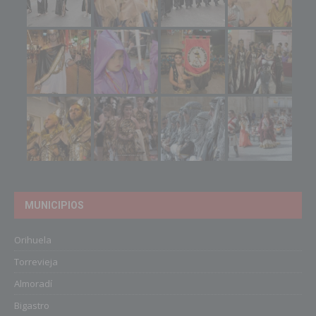
MUNICIPIOS
Orihuela
Torrevieja
Almoradí
Bigastro