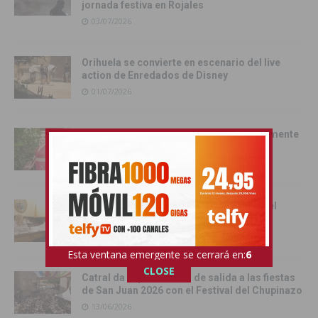
jornada festiva en Rojales
03/07/2026
Orihuela se convierte en escenario del live
action de Enredados de Disney
01/07/2026
Pilar Hernández, Armengola 2026: «realmente
soy una Armengola ‘Armengola'»
29/06/2026
Las senadoras de la Vega Baja acercan el
Senado a la comarca
17/06/2026
Esta ventana emergente se cerrará en:
4
CLOSE
Catral da el pistoletazo de salida a las fiestas
de San Juan 2026 con el Festival del Chupinazo
13/06/2026