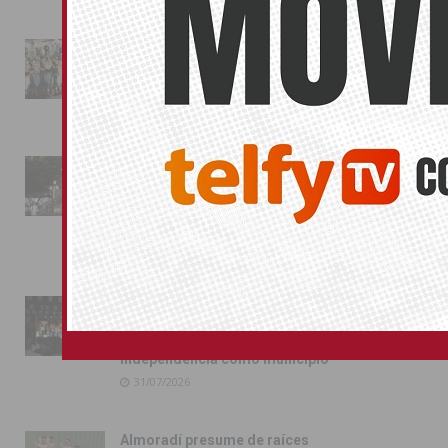
La magia de la Entrada Mora
conquista las calles de
Almoradí
01/08/2026
La fiesta se adueña de
Almoradí con la presentación
de los cargos festeros y la
toma del castillo
31/07/2026
Pilar de la Horadada
conmemora con emoción el
40º aniversario de su
independencia como municipio
31/07/2026
Almoradí presume de raíces