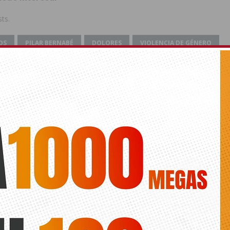
ts.
OS
PILAR BERNABÉ
DOLORES
VIOLENCIA DE GÉNERO
EDA
SUBDELEGADO DEL GOBIERNO
DELEGADA DEL GOBIERNO
SILENCIO
ANTERIOR
SIGUIENTE
Convocan un minuto de silencio
Orihuela celebra su cultura y
para este sábado a las 20:00 en
patrimonio con una multitudinaria
Dolores
Noche de los Museos