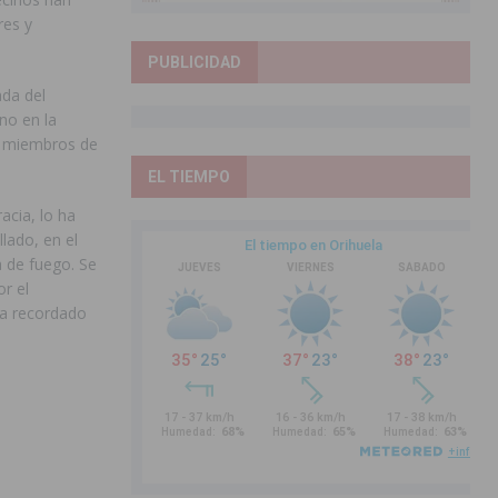
res y
PUBLICIDAD
ada del
no en la
, miembros de
EL TIEMPO
acia, lo ha
lado, en el
a de fuego. Se
r el
ha recordado