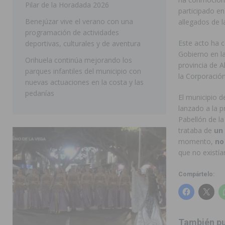
Pilar de la Horadada 2026
participado e
SAN MIGUEL DE SALINAS
Benejúzar vive el verano con una
allegados de l
programación de actividades
Este acto ha 
deportivas, culturales y de aventura
Gobierno en l
Orihuela continúa mejorando los
provincia de A
parques infantiles del municipio con
la Corporación 
nuevas actuaciones en la costa y las
pedanías
El municipio 
lanzado a la p
Pabellón de la
trataba de
un 
momento,
no
que no existía
Compártelo:
También pu