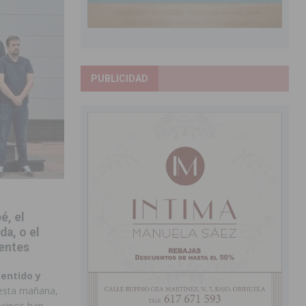
PUBLICIDAD
é, el
da, o el
sentes
sentido y
esta mañana,
ecinos han