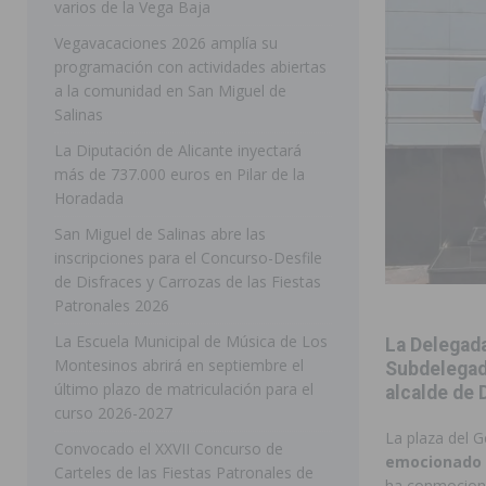
varios de la Vega Baja
[ 05/08/2026 ]
Orihuela ultima diferentes soluciones p
Vegavacaciones 2026 amplía su
programación con actividades abiertas
CEIP Virgen de la Puerta
ORIHUELA
a la comunidad en San Miguel de
[ 05/08/2026 ]
Torrevieja presenta su programación d
Salinas
[ 05/08/2026 ]
Sanidad Orihuela llama a observar el e
La Diputación de Alicante inyectará
más de 737.000 euros en Pilar de la
los desplazamientos
ORIHUELA
Horadada
[ 05/08/2026 ]
Orihuela acogerá una sesión informativ
San Miguel de Salinas abre las
inscripciones para el Concurso-Desfile
ORIHUELA
de Disfraces y Carrozas de las Fiestas
[ 06/08/2026 ]
Redován presenta la programación de su
Patronales 2026
Arcángel
REDOVÁN
La Escuela Municipal de Música de Los
La Delegada
Montesinos abrirá en septiembre el
[ 06/08/2026 ]
El PSOE denuncia una nueva prórroga de
Subdelegado
último plazo de matriculación para el
alcalde de 
[ 06/08/2026 ]
La Diputación destina dos millones de e
curso 2026-2027
La plaza del G
ellos varios de la Vega Baja
COMARCA
Convocado el XXVII Concurso de
emocionado 
Carteles de las Fiestas Patronales de
[ 06/08/2026 ]
Vegavacaciones 2026 amplía su program
ha conmocionad