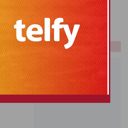
Primitiva
El Gordo
Euromillones
Loteria
Once
PUBLICIDAD