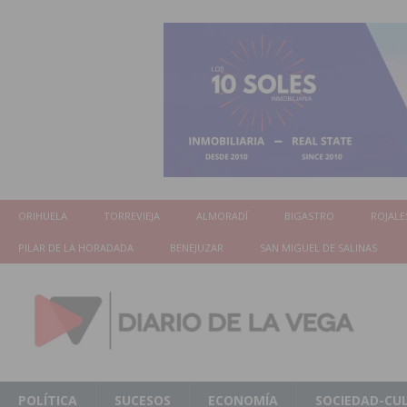
ORIHUELA
TORREVIEJA
ALMORADÍ
BIGASTRO
ROJALE
PILAR DE LA HORADADA
BENEJUZAR
SAN MIGUEL DE SALINAS
POLÍTICA
SUCESOS
ECONOMÍA
SOCIEDAD-CU