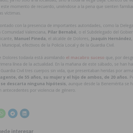
n este momento de recuerdo, uniéndose a la pena que sienten familia
as víctimas.
contado con la presencia de importantes autoridades, como la Deleg
a Comunidad Valenciana,
Pilar Bernabé
, o el Subdelegado del Gobier
licante,
Manuel Pineda
, el alcalde de Dolores,
Joaquín Hernández
Municipal, efectivos de la Policía Local y de la Guardia Civil.
de Dolores todavía está asimilando
el macabro suceso
que, por desgr
rimera línea de la actualidad. En la mañana de este sábado, se han hal
 Guardia Civil tres cuerpos sin vida, que presentaban heridas por arm
agente, de 55 años, su mujer y el hijo de ambos, de 20 años.
Po
 se descarta ninguna hipótesis
, aunque desde la Benemérita se 
n antecedentes por violencia de género.
ede interesar