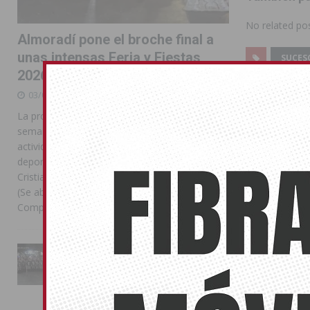
No related pos
Almoradí pone el broche final a
unas intensas Feria y Fiestas
SUCES
2026
MANUEL PIN
03/08/2026
MINUTO DE 
La programación reunió durante más de una
semana actos institucionales, conciertos,
actividades familiares, competiciones
deportivas y las celebraciones de Moros y
Cristianos Compártelo: Comparte en Facebook
(Se abre en una ventana nueva) Facebook
Compartir en
[...]
La Entrada Cristiana llena de
esplendor las calles de
Almoradí en una multitudinaria
jornada festera
02/08/2026