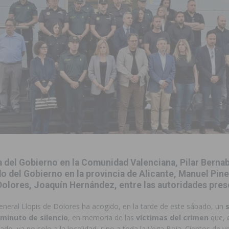
ara garantizar la seguridad y la continuidad educativa del alumnado del
e finales de 2026 tras superar los 78.000 espectadores
TORREVIEJA
clipse solar del 12 de agosto con protección homologada y a planificar
a sobre los recursos disponibles para las mujeres víctimas de violencia
s Fiestas Patronales en honor a la Virgen de la Salud y San Miguel
 del Gobierno en la Comunidad Valenciana, Pilar Bernab
 la ORA en Orihuela ‘sin mejoras ni bonificaciones’
ORIHUELA
 del Gobierno en la provincia de Alicante, Manuel Pine
Dolores, Joaquín Hernández, entre las autoridades pre
uros a la prevención de incendios en los municipios alicantinos, entre
eneral Llopis de Dolores ha acogido, en la tarde de este sábado, un
minuto de silencio
, en memoria de las
víctimas del crimen
que, 
ación con actividades abiertas a la comunidad en San Miguel de Salinas
o, ya no solo a la localidad, sino a toda la Vega Baja. Cientos de v