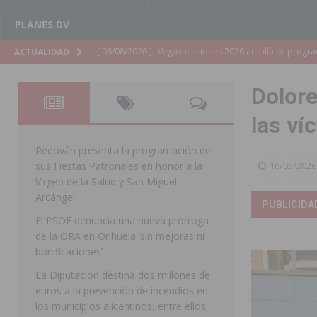
PLANES DV
[ 06/08/2026 ]
La Diputación de Alicante inyectará má
ACTUALIDAD
[ 06/08/2026 ]
San Miguel de Salinas abre las inscripc
Dolore
Patronales 2026
SAN MIGUEL DE SALINAS
las ví
[ 06/08/2026 ]
La Escuela Municipal de Música de Los 
curso 2026-2027
MONTESINOS
Redován presenta la programación de
sus Fiestas Patronales en honor a la
16/05/2026
[ 06/08/2026 ]
Convocado el XXVII Concurso de Cartele
Virgen de la Salud y San Miguel
HORADADA
Arcángel
PUBLICIDA
El PSOE denuncia una nueva prórroga
[ 06/08/2026 ]
Benejúzar vive el verano con una progr
de la ORA en Orihuela ‘sin mejoras ni
BENEJUZAR
bonificaciones’
[ 06/08/2026 ]
Orihuela continúa mejorando los parques
La Diputación destina dos millones de
euros a la prevención de incendios en
pedanías
ORIHUELA
los municipios alicantinos, entre ellos
[ 06/08/2026 ]
El PP de Guardamar lleva al Pleno dos