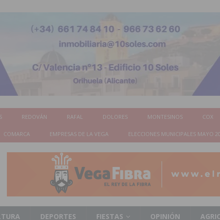
S
REDOVÁN
RAFAL
DOLORES
MONTESINOS
COX
COMARCA
EMPRESAS DE LA VEGA
ELECCIONES MUNICIPALES MAYO 2
LTURA
DEPORTES
FIESTAS
OPINIÓN
AGRI