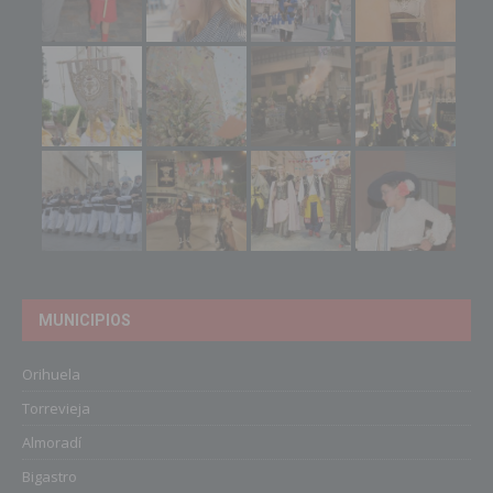
MUNICIPIOS
Orihuela
Torrevieja
Almoradí
Bigastro