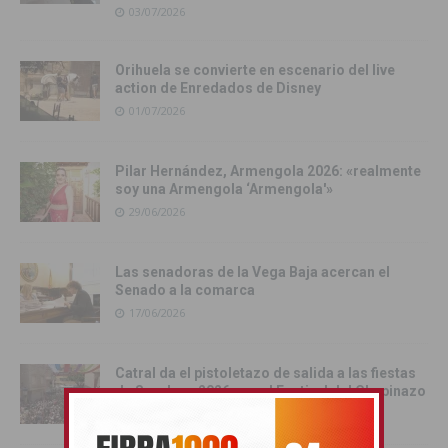
03/07/2026
Orihuela se convierte en escenario del live
action de Enredados de Disney
01/07/2026
Pilar Hernández, Armengola 2026: «realmente
soy una Armengola ‘Armengola'»
29/06/2026
Las senadoras de la Vega Baja acercan el
Senado a la comarca
17/06/2026
Catral da el pistoletazo de salida a las fiestas
de San Juan 2026 con el Festival del Chupinazo
13/06/2026