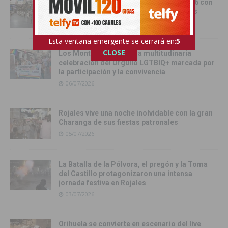
Rojales cerró sus fiestas patronales 2026 con
un brillante desfile de Moros y Cristianos
06/07/2026
Esta ventana emergente se cerrará en:
4
CLOSE
Los Montesinos vive una multitudinaria
celebración del Orgullo LGTBIQ+ marcada por
la participación y la convivencia
06/07/2026
Rojales vive una noche inolvidable con la gran
Charanga de sus fiestas patronales
05/07/2026
La Batalla de la Pólvora, el pregón y la Toma
del Castillo protagonizaron una intensa
jornada festiva en Rojales
03/07/2026
Orihuela se convierte en escenario del live