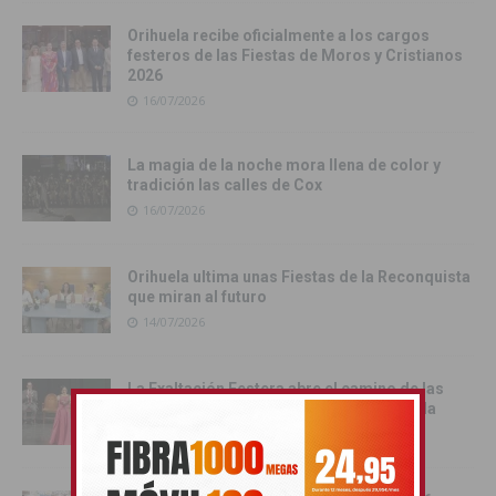
Orihuela recibe oficialmente a los cargos
festeros de las Fiestas de Moros y Cristianos
2026
16/07/2026
La magia de la noche mora llena de color y
tradición las calles de Cox
16/07/2026
Orihuela ultima unas Fiestas de la Reconquista
que miran al futuro
14/07/2026
La Exaltación Festera abre el camino de las
Fiestas de Moros y Cristianos de Orihuela
12/07/2026