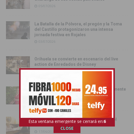
05/07/2026
La Batalla de la Pólvora, el pregón y la Toma
del Castillo protagonizaron una intensa
jornada festiva en Rojales
03/07/2026
Orihuela se convierte en escenario del live
action de Enredados de Disney
01/07/2026
Pilar Hernández, Armengola 2026: «realmente
soy una Armengola ‘Armengola'»
29/06/2026
Las senadoras de la Vega Baja acercan el
Esta ventana emergente se cerrará en:
4
Senado a la comarca
CLOSE
17/06/2026