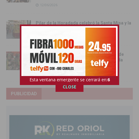
12/06/2026
Pilar de la Horadada celebró la Santa Misa y la
Procesión del Corpus Christi 2026
11/06/2026
Benejúzar se vuelca con la gran Entrada de
Moros y Cristianos en una intensa jornada
festiva
09/06/2026
Esta ventana emergente se cerrará en:
5
CLOSE
PUBLICIDAD