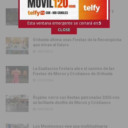
La magia de la noche mora llena de color y
tradición las calles de Cox
16/07/2026
Esta ventana emergente se cerrará en:
4
CLOSE
Orihuela ultima unas Fiestas de la Reconquista
que miran al futuro
14/07/2026
La Exaltación Festera abre el camino de las
Fiestas de Moros y Cristianos de Orihuela
12/07/2026
Rojales cerró sus fiestas patronales 2026 con
un brillante desfile de Moros y Cristianos
06/07/2026
Los Montesinos vive una multitudinaria