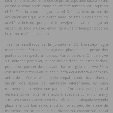
local, en una acción en la que se protestó posible falta a Kevin,
originó la situación del tanto del empate firmado por Roque en
el 86. Tras la enorme algarabía, el Orihuela tuvo un par de
acercamientos que le hubieran dado los tres puntos pero no
acertó. Asimismo, por parte torrevejense, Liam malogró un
disparo cruzado y Cases envió fuera una chilena por poco en
la última acción del partido.
Tras los resultados de la jornada el SC Torrevieja logra
mantenerse aferrado a la segunda plaza aunque pierde dos
puntos con respecto al liderato. Por su parte, el Orihuela vive
su natividad particular, nunca mejor dicho en estas fechas,
porque de parecer desahuciado, ha resurgido cual Ave Fénix
con sus refuerzos y dio buena cuenta del Albatera a domicilio
antes de arañar este festejado empate contra los salineros.
Siendo dos clubes de naturaleza diferenciada, es buen
momento para reflexionar para un Torrevieja que, pese al
desencanto de no cerrar la victoria, acaba de cumplir un año y
4 meses con un ascenso en el zurrón y una trabajada segunda
plaza a la que han salido muchas novias pero de la que de
momento no se baja. Y sin olvidar su crecimiento social