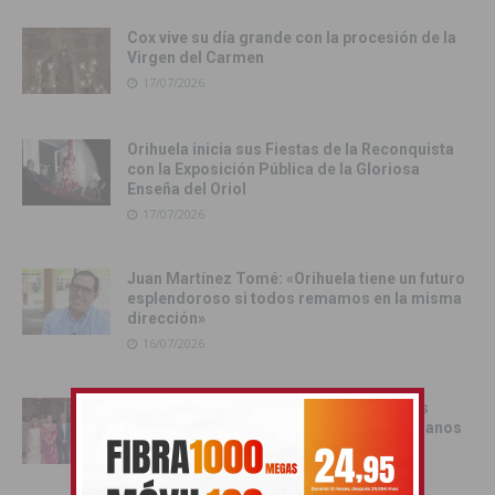
Cox vive su día grande con la procesión de la
Virgen del Carmen
17/07/2026
Orihuela inicia sus Fiestas de la Reconquista
con la Exposición Pública de la Gloriosa
Enseña del Oriol
17/07/2026
Juan Martínez Tomé: «Orihuela tiene un futuro
esplendoroso si todos remamos en la misma
dirección»
16/07/2026
Orihuela recibe oficialmente a los cargos
festeros de las Fiestas de Moros y Cristianos
2026
16/07/2026