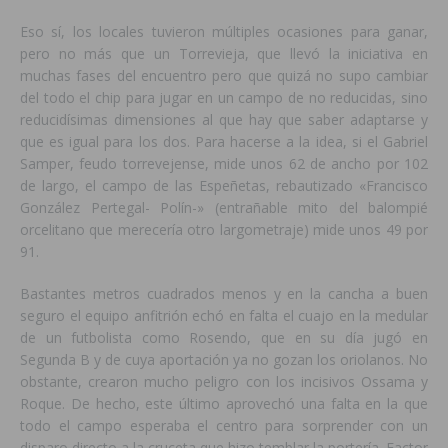
Eso sí, los locales tuvieron múltiples ocasiones para ganar,
pero no más que un Torrevieja, que llevó la iniciativa en
muchas fases del encuentro pero que quizá no supo cambiar
del todo el chip para jugar en un campo de no reducidas, sino
reducidísimas dimensiones al que hay que saber adaptarse y
que es igual para los dos. Para hacerse a la idea, si el Gabriel
Samper, feudo torrevejense, mide unos 62 de ancho por 102
de largo, el campo de las Espeñetas, rebautizado «Francisco
González Pertegal- Polín-» (entrañable mito del balompié
orcelitano que merecería otro largometraje) mide unos 49 por
91.
Bastantes metros cuadrados menos y en la cancha a buen
seguro el equipo anfitrión echó en falta el cuajo en la medular
de un futbolista como Rosendo, que en su día jugó en
Segunda B y de cuya aportación ya no gozan los oriolanos. No
obstante, crearon mucho peligro con los incisivos Ossama y
Roque. De hecho, este último aprovechó una falta en la que
todo el campo esperaba el centro para sorprender con un
disparo directo a la cruceta que hizo temblar la portería. Factor