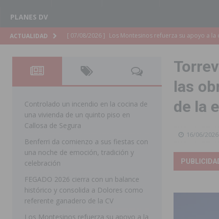
PLANES DV
[ 07/08/2026 ]
Orihuela cumple los objetivos de ‘Refluy
ACTUALIDAD
ORIHUELA
Torrev
[ 07/08/2026 ]
Orihuela organiza un concierto sinfónic
las ob
Golf & Country Club
ORIHUELA
de la 
[ 07/08/2026 ]
El Ayuntamiento de Almoradí mejora la 
Controlado un incendio en la cocina de
una vivienda de un quinto piso en
ALMORADÍ
Callosa de Segura
16/06/2026
[ 07/08/2026 ]
Educación destina 1,2 millones adicional
Benferri da comienzo a sus fiestas con
una noche de emoción, tradición y
[ 07/08/2026 ]
La Policía Nacional desarticula un grup
PUBLICIDA
celebración
clonación de llaves electrónicas
ORIHUELA
FEGADO 2026 cierra con un balance
[ 07/08/2026 ]
Torrevieja impulsa el empleo con la c
histórico y consolida a Dolores como
referente ganadero de la CV
TORREVIEJA
Los Montesinos refuerza su apoyo a la
[ 07/08/2026 ]
Raiguero de Bonanza alerta del riesgo 