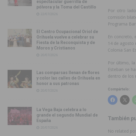
espectacular guerrilla de
pólvora y la Toma del Castillo
Por otro lado
22/07/2026
comisión bilat
Programa Barr
El Centro Ocupacional Oriol de
En concreto, e
Orihuela vuelve a celebrar su
Fiesta de la Reconquista y de
14 de agosto 
Moros y Cristianos
Colonia San Es
20/07/2026
Por último, l
Esteban se ha 
Las comparsas llenan de flores
dentro de los 
y color las calles de Orihuela en
honor a sus patronas
Compártelo:
20/07/2026
La Vega Baja celebra a lo
grande el segundo Mundial de
También pu
España
20/07/2026
No related pos