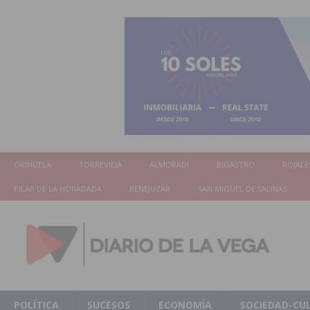
ORIHUELA
TORREVIEJA
ALMORADÍ
BIGASTRO
ROJALE
PILAR DE LA HORADADA
BENEJUZAR
SAN MIGUEL DE SALINAS
POLÍTICA
SUCESOS
ECONOMÍA
SOCIEDAD-CU