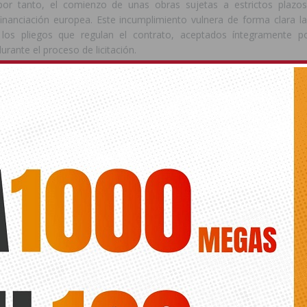
por tanto, el comienzo de unas obras sujetas a estrictos plazo
financiación europea. Este incumplimiento vulnera de forma clara la
 los pliegos que regulan el contrato, aceptados íntegramente p
urante el proceso de licitación.
PIETARIOS RENUNCIAN A LAS ACTUACIONES P
ALICOS
, el Ayuntamiento ha comunicado a la Generalitat Valenciana la renu
Portalicos dentro del Programa Barrios tras constatar que los propi
luidos en la actuación han rechazado mayoritariamente las solucio
los objetivos de eficiencia energética exigidos por la convocatoria de
ntemplaba la rehabilitación integral de los edificios
La Muralla, Ely
ctuaciones de mejora energética y la reparación de importantes
 detectadas en los inmuebles. Las obras habían sido adjudicadas por
euros (IVA incluido) y no suponían coste alguno para los propietari
amiento asumiera la aportación económica que inicialmente corr
ecinales.