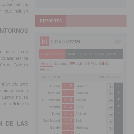
 consecuencia,
, que incluían
DEPORTES
ENTORNOS
rollándose con
actuaciones de
ción de Colonia
inúan adelante
munidad decidió
s cuatro no se
s de eficiencia
N DE LAS