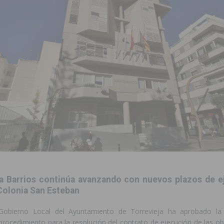
to de la CV-95, clave para Torrevieja
TORREVIEJA
zo a sus Fiestas 2026
COMARCA
ación de la Corte 2026
BIGASTRO
 de las Urbanizaciones de Ciudad Quesada 2026
ROJALES
 una vivienda de un quinto piso en Callosa de Segura
CALLOSA DE
 una noche de emoción, tradición y celebración
COMARCA
tórico y consolida a Dolores como referente ganadero de la CV
a Barrios continúa avanzando con nuevos plazos de e
cultura local con nuevos convenios de colaboración
MONTESINOS
Colonia San Esteban
Gobierno Local del Ayuntamiento de Torrevieja ha aprobado la
procedimiento para la resolución del contrato de ejecución de las o