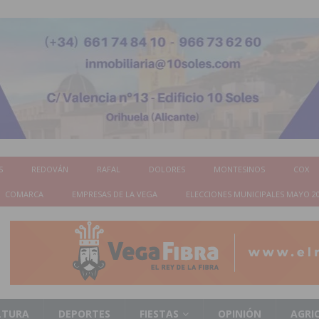
S
REDOVÁN
RAFAL
DOLORES
MONTESINOS
COX
COMARCA
EMPRESAS DE LA VEGA
ELECCIONES MUNICIPALES MAYO 2
LTURA
DEPORTES
FIESTAS
OPINIÓN
AGRI