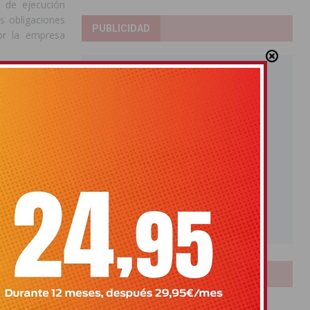
s de ejecución
s obligaciones
PUBLICIDAD
or la empresa
REVISTAS
ncia definitiva
etarios de los
nes planteadas
 ayudas.
os y Geráneos
,
 deficiencias
 un importe de
os, después de
espondía a las
LOTERIAS
Bonoloto