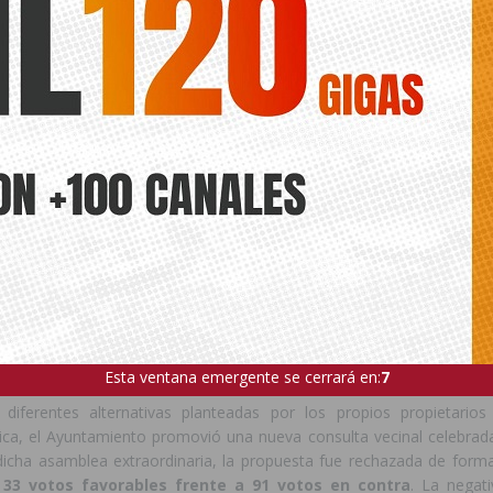
 GERÁNEOS QUEDARON FUERA DEL PROYECTO 
ACIÓN
 Elyos y Geráneos habían mostrado inicialmente su interés en pa
ios. Sin embargo, durante la tramitación del expediente no consigui
dividuales necesarias para garantizar los niveles mínimos de aho
la subvención europea. Esta circunstancia impidió acreditar los 
tica requeridos, por lo que ambos inmuebles quedaron finalmente
incluso de la licitación de las obras.
e La Muralla, comunidad integrada por
271 viviendas
, los prop
icialmente su adhesión al programa y garantizado los compromisos n
oras energéticas estimadas entre el 45% y el 60% mediante la i
erotermia y placas fotovoltaicas. No obstante, a medida que se fue 
las nuevas instalaciones, numerosos vecinos retiraron su apoyo a
o el cumplimiento de los requisitos energéticos exigidos por la sub
Esta ventana emergente se cerrará en:
5
 diferentes alternativas planteadas por los propios propietarios
cnica, el Ayuntamiento promovió una nueva consulta vecinal celebrad
icha asamblea extraordinaria, la propuesta fue rechazada de form
33 votos favorables frente a 91 votos en contra
. La negati