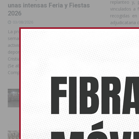
replanteo y, 
unas intensas Feria y Fiestas
vinculados a 
2026
recogidas en
03/08/2026
adjudicataria d
La programación reunió durante más de una
LOS PRO
semana actos institucionales, conciertos,
EN PORT
actividades familiares, competiciones
deportivas y las celebraciones de Moros y
Paralelamente
Cristianos Compártelo: Comparte en Facebook
al ámbito de 
(Se abre en una ventana nueva) Facebook
edificios inc
Compartir en
[...]
para alcanzar 
El proyecto co
La Entrada Cristiana llena de
esplendor las calles de
incluyendo a
Almoradí en una multitudinaria
estructurales
jornada festera
1.621.976,10 
02/08/2026
que el Ayunt
comunidades v
La magia de la Entrada Mora