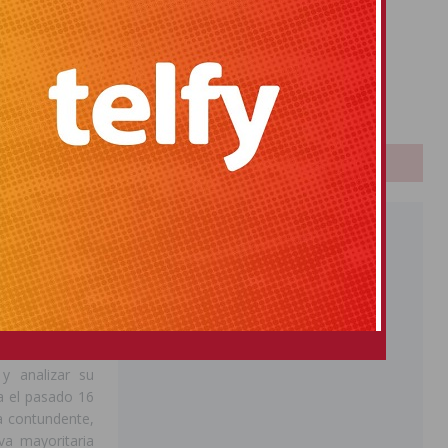
ANTES DE
Primitiva
El Gordo
Euromillones
rticipar en el
Loteria
eron reunir las
Once
rro energético
porcentajes de
 excluidos del
PUBLICIDAD
ietarios habían
ecesarios para
nstalación de
concretando la
 la actuación,
vención.
 y analizar su
a el pasado 16
a contundente,
va mayoritaria