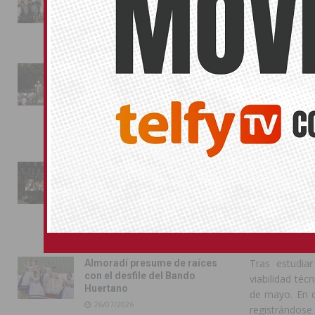
ELYOS Y
conquista las calles de
Almoradí
LA LICIT
01/08/2026
Los edificios
Programa Barr
La fiesta se adueña de
adhesiones in
Almoradí con la presentación
exigidos por 
de los cargos festeros y la
toma del castillo
mejora energé
31/07/2026
proyecto antes 
En el caso d
Pilar de la Horadada
respaldado in
conmemora con emoción el
alcanzar mej
40º aniversario de su
sistemas de a
independencia como municipio
ubicación de 
31/07/2026
comprometiend
Tras estudiar
Almoradí presume de raíces
con el desfile del Bando
viabilidad té
Huertano
de mayo. En d
26/07/2026
registrándose