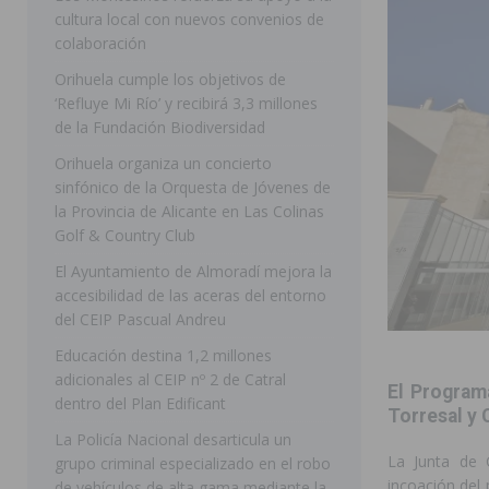
cultura local con nuevos convenios de
ORIHUELA
colaboración
[ 07/08/2026 ]
La Generalitat impulsa el desdoblamien
Orihuela cumple los objetivos de
‘Refluye Mi Río’ y recibirá 3,3 millones
[ 07/08/2026 ]
Benferri ya se prepara para dar comien
de la Fundación Biodiversidad
[ 07/08/2026 ]
Bigastro se viste de gala para la coron
Orihuela organiza un concierto
[ 07/08/2026 ]
Rojales clausura con éxito las Fiestas
sinfónico de la Orquesta de Jóvenes de
la Provincia de Alicante en Las Colinas
[ 08/08/2026 ]
Controlado un incendio en la cocina de
Golf & Country Club
SEGURA
El Ayuntamiento de Almoradí mejora la
accesibilidad de las aceras del entorno
[ 08/08/2026 ]
Benferri da comienzo a sus fiestas con
del CEIP Pascual Andreu
[ 07/08/2026 ]
FEGADO 2026 cierra con un balance his
Educación destina 1,2 millones
DOLORES
adicionales al CEIP nº 2 de Catral
El Program
dentro del Plan Edificant
[ 07/08/2026 ]
Los Montesinos refuerza su apoyo a la 
Torresal y 
La Policía Nacional desarticula un
La Junta de 
grupo criminal especializado en el robo
incoación del 
de vehículos de alta gama mediante la