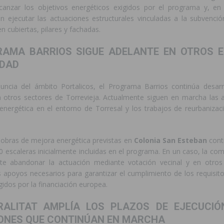
alcanzar los objetivos energéticos exigidos por el programa y, en
n ejecutar las actuaciones estructurales vinculadas a la subvención
n cubiertas, pilares y fachadas.
RAMA BARRIOS SIGUE ADELANTE EN OTROS 
UDAD
uncia del ámbito Portalicos, el Programa Barrios continúa desar
 otros sectores de Torrevieja. Actualmente siguen en marcha las 
n energética en el entorno de Torresal y los trabajos de reurbaniza
 obras de mejora energética previstas en
Colonia San Esteban
cont
0 escaleras inicialmente incluidas en el programa. En un caso, la co
nte abandonar la actuación mediante votación vecinal y en otro
 apoyos necesarios para garantizar el cumplimiento de los requisito
gidos por la financiación europea.
RALITAT AMPLÍA LOS PLAZOS DE EJECUCIÓ
ONES QUE CONTINÚAN EN MARCHA