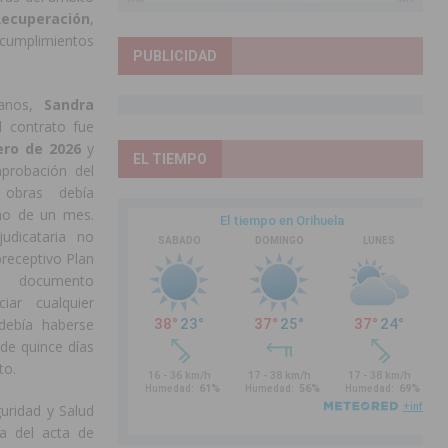
Recuperación
,
cumplimientos
PUBLICIDAD
banos,
Sandra
l contrato fue
ero de 2026
y
EL TIEMPO
probación del
 obras debía
mo de un mes.
udicataria no
receptivo Plan
 documento
iar cualquier
debía haberse
de quince días
to.
uridad y Salud
ma del acta de