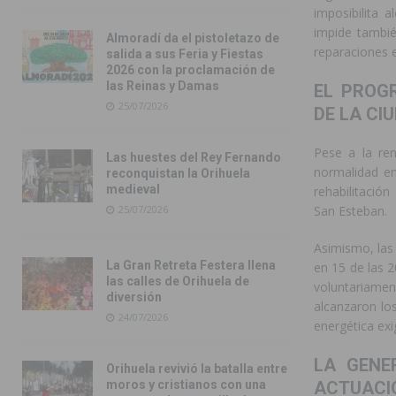
imposibilita 
impide tambié
Almoradí da el pistoletazo de
reparaciones e
salida a sus Feria y Fiestas
2026 con la proclamación de
las Reinas y Damas
EL PROG
25/07/2026
DE LA CI
Pese a la ren
Las huestes del Rey Fernando
normalidad en
reconquistan la Orihuela
medieval
rehabilitació
San Esteban.
25/07/2026
Asimismo, las
La Gran Retreta Festera llena
en 15 de las 2
las calles de Orihuela de
voluntariame
diversión
alcanzaron los
24/07/2026
energética exi
LA GENE
Orihuela revivió la batalla entre
ACTUACI
moros y cristianos con una