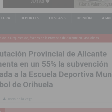
LTURA
DEPORTES
FIESTAS
OPINIÓN
AGRI
accesibilidad de las aceras del entorno del CEIP Pascual Andreu
utación Provincial de Alicante
es al CEIP nº 2 de Catral dentro del Plan Edificant
COMARCA
enta en un 55% la subvención
o criminal especializado en el robo de vehículos de alta gama mediante la
ada a la Escuela Deportiva Mun
ontratación de 55 personas desempleadas a través de seis programas
bol de Orihuela
de incendios e inundaciones por el estado de sus barrancos
Diario de la Vega