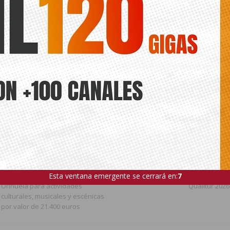
rtivas Municipales y su resolución ha sido publicada en el
Boletín
 Alicante número 108
, de fecha 10 de junio de 2026.
ede interesar
ts.
ELA
DEPORTES
ESCUELAS DEPORTIVAS MUNICIPALES
SUB
ANTERIOR
SIGUIENTE
La Diputación Provincial de Alicante
Torrevieja, Orihuela y Pilar de la
Esta ventana emergente se cerrará en:
5
concede una subvención a
Horadada logran la Bandera
Orihuela para actividades
Qualitur 2026
culturales, musicales y escénicas
por valor de 21.400 euros