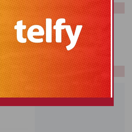
 Oficial de la
LOTERIAS
Bonoloto
Primitiva
El Gordo
Euromillones
Loteria
Once
PUBLICIDAD
VENCIÓN