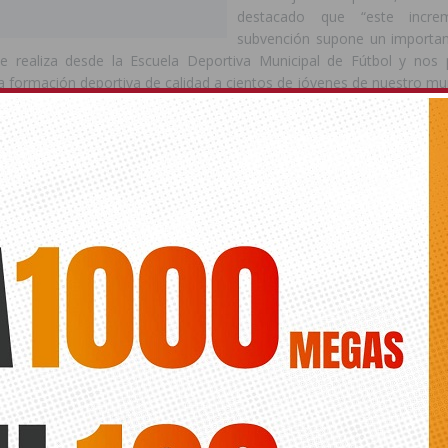
destacado que “este incr
subvención supone un importan
e realiza desde la Escuela Deportiva Municipal de Fútbol y nos 
 formación deportiva de calidad a cientos de jóvenes de nuestro mun
eñalado que la escuela “se ha consolidado como uno de los pilar
ela, no solo por el elevado número de participantes, sino tambié
ocial que desarrolla a través del deporte”. En este sentido, ha re
ortiva es una herramienta fundamental para fomentar la integración,
o personal de niños y jóvenes.
 concedida permitirá continuar desarrollando las actividades prog
nte la temporada y seguir mejorando los recursos destinados a
sus alumnos.
portes ha agradecido el apoyo de la Diputación de Alicante, dest
entre administraciones es fundamental para seguir impulsando i
l crecimiento del deporte base y ofrecen nuevas oportunidades a nues
ido concedida dentro de la convocatoria provincial destinada al fun