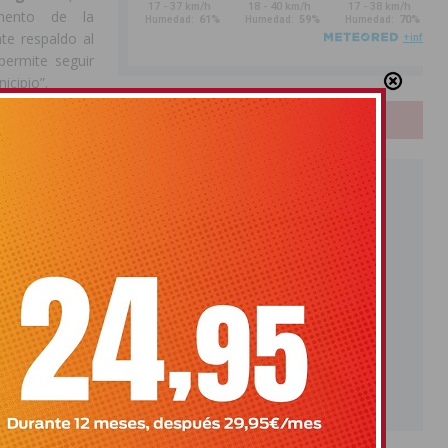
emento de la
te respaldo al
permite seguir
icipio”.
PUBLICIDAD
es del deporte
n por la labor
cordado que la
 la convivencia
ramadas por la
 la formación
acando que “la
niciativas que
tros jóvenes”.
cionamiento de