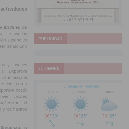
actividades
de
8.876 euros
ria de ayudas
PUBLICIDAD
ción supone un
 reforzando uno
ños y jóvenes
EL TIEMPO
la Deportiva
tiva impulsada
que tiene como
eportiva desde
ver valores
añerismo, el
na y los hábitos
r Sigüenza
, ha