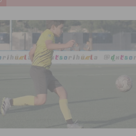
D
to de la CV-95, clave para Torrevieja
TORREVIEJA
zo a sus Fiestas 2026
COMARCA
ación de la Corte 2026
BIGASTRO
 de las Urbanizaciones de Ciudad Quesada 2026
ROJALES
s Fiestas Patronales en honor a la Virgen de la Salud y San Miguel
 la ORA en Orihuela ‘sin mejoras ni bonificaciones’
ORIHUELA
tórico y consolida a Dolores como referente ganadero de la CV
cultura local con nuevos convenios de colaboración
MONTESINOS
e Mi Río’ y recibirá 3,3 millones de la Fundación Biodiversidad
o de la Orquesta de Jóvenes de la Provincia de Alicante en Las Colinas