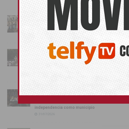
Escuelas Depo
02/08/2026
Provincia de
La magia de la Entrada Mora
Compártelo:
conquista las calles de
Almoradí
01/08/2026
También pu
La fiesta se adueña de
Almoradí con la presentación
No related pos
de los cargos festeros y la
toma del castillo
ORIHU
31/07/2026
Pilar de la Horadada
conmemora con emoción el
40º aniversario de su
independencia como municipio
31/07/2026