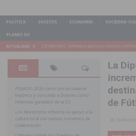
POLÍTICA
SUCESOS
ECONOMÍA
SOCIEDAD-CU
PLANES DV
[ 07/08/2026 ]
El Ayuntamiento de Almoradí mejora la 
ACTUALIDAD
ALMORADÍ
La Dip
[ 07/08/2026 ]
Educación destina 1,2 millones adicional
increm
[ 07/08/2026 ]
La Policía Nacional desarticula un grup
destin
clonación de llaves electrónicas
ORIHUELA
FEGADO 2026 cierra con un balance
histórico y consolida a Dolores como
[ 07/08/2026 ]
Torrevieja impulsa el empleo con la c
de Fút
referente ganadero de la CV
TORREVIEJA
Los Montesinos refuerza su apoyo a la
cultura local con nuevos convenios de
[ 07/08/2026 ]
Raiguero de Bonanza alerta del riesgo 
16/06/2026
colaboración
ORIHUELA
Orihuela cumple los objetivos de