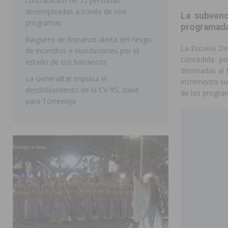
contratación de 55 personas
Golf & Country Club
ORIHUELA
desempleadas a través de seis
La subvenc
programas
programada
Raiguero de Bonanza alerta del riesgo
La Escuela De
de incendios e inundaciones por el
concedida po
estado de sus barrancos
destinadas al
La Generalitat impulsa el
incremento sup
desdoblamiento de la CV-95, clave
de los program
para Torrevieja