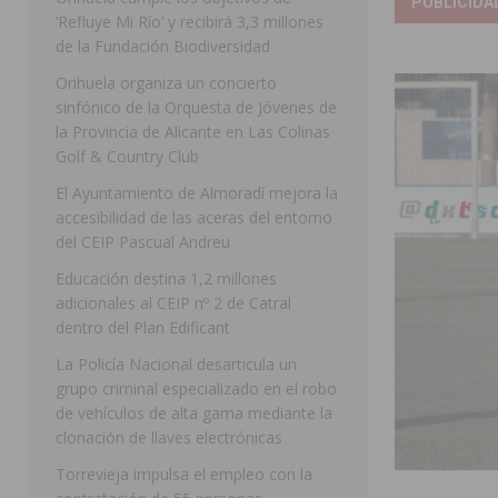
PUBLICIDA
[ 07/08/2026 ]
La Generalitat impulsa el desdoblamien
‘Refluye Mi Río’ y recibirá 3,3 millones
de la Fundación Biodiversidad
[ 07/08/2026 ]
Benferri ya se prepara para dar comien
Orihuela organiza un concierto
[ 07/08/2026 ]
Bigastro se viste de gala para la coron
sinfónico de la Orquesta de Jóvenes de
[ 07/08/2026 ]
Rojales clausura con éxito las Fiestas
la Provincia de Alicante en Las Colinas
Golf & Country Club
[ 06/08/2026 ]
Redován presenta la programación de su
El Ayuntamiento de Almoradí mejora la
Arcángel
REDOVÁN
accesibilidad de las aceras del entorno
[ 06/08/2026 ]
El PSOE denuncia una nueva prórroga de
del CEIP Pascual Andreu
[ 07/08/2026 ]
FEGADO 2026 cierra con un balance his
Educación destina 1,2 millones
adicionales al CEIP nº 2 de Catral
DOLORES
dentro del Plan Edificant
[ 07/08/2026 ]
Los Montesinos refuerza su apoyo a la 
La Policía Nacional desarticula un
grupo criminal especializado en el robo
[ 07/08/2026 ]
Orihuela cumple los objetivos de ‘Refluy
de vehículos de alta gama mediante la
ORIHUELA
clonación de llaves electrónicas
[ 07/08/2026 ]
Orihuela organiza un concierto sinfónic
Torrevieja impulsa el empleo con la