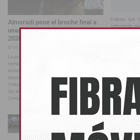
trabajo que s
Almoradí pone el broche final a
ofreciendo una
unas intensas Feria y Fiestas
2026
Sigüenza ha s
base en Orihu
03/08/2026
educativa y s
La programación reunió durante más de una
actividad dep
semana actos institucionales, conciertos,
y el desarroll
actividades familiares, competiciones
deportivas y las celebraciones de Moros y
La subvención
Cristianos Compártelo: Comparte en Facebook
escuela dura
(Se abre en una ventana nueva) Facebook
deportiva de 
Compartir en
[...]
El edil de De
colaboración 
La Entrada Cristiana llena de
contribuyen a
esplendor las calles de
Almoradí en una multitudinaria
La ayuda ha s
jornada festera