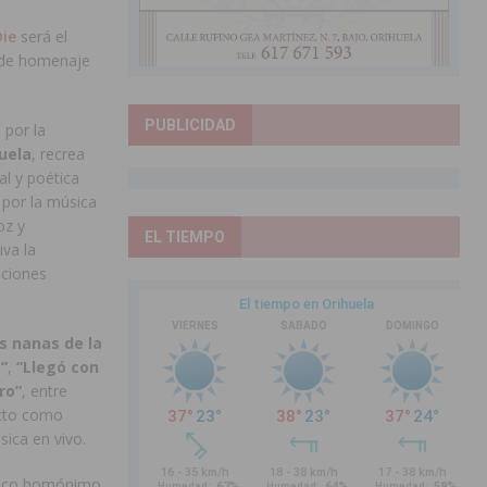
Die
será el
inde homenaje
PUBLICIDAD
 por la
uela
, recrea
tal y poética
 por la música
oz y
EL TIEMPO
va la
ciones
s nanas de la
”
,
“Llegó con
ro”
, entre
ecto como
ica en vivo.
disco homónimo