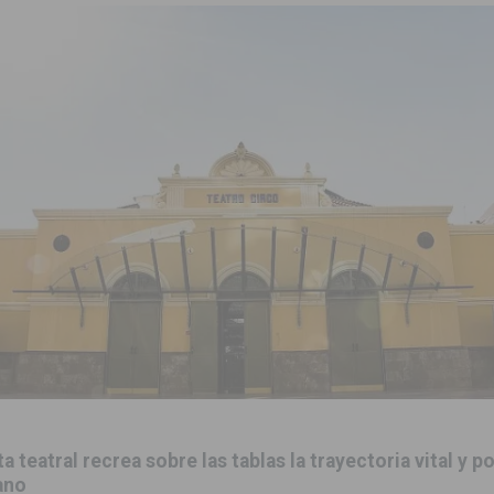
 mociones para pedir responsabilidades y dimisiones
GUARDAMAR
ara garantizar la seguridad y la continuidad educativa del alumnado del
e finales de 2026 tras superar los 78.000 espectadores
TORREVIEJA
clipse solar del 12 de agosto con protección homologada y a planificar
a sobre los recursos disponibles para las mujeres víctimas de violencia
s Fiestas Patronales en honor a la Virgen de la Salud y San Miguel
 la ORA en Orihuela ‘sin mejoras ni bonificaciones’
ORIHUELA
 teatral recrea sobre las tablas la trayectoria vital y p
uros a la prevención de incendios en los municipios alicantinos, entre
ano