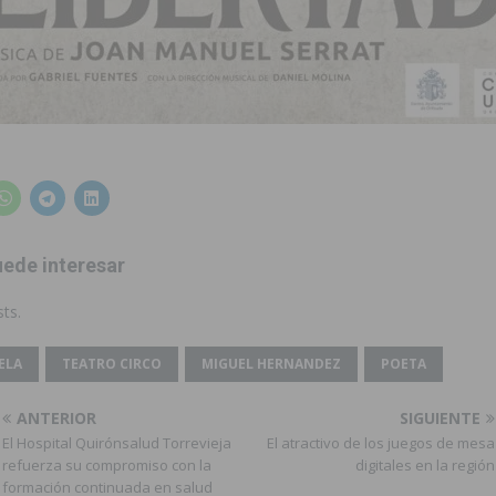
ede interesar
ts.
ELA
TEATRO CIRCO
MIGUEL HERNANDEZ
POETA
ANTERIOR
SIGUIENTE
El Hospital Quirónsalud Torrevieja
El atractivo de los juegos de mesa
refuerza su compromiso con la
digitales en la región
formación continuada en salud