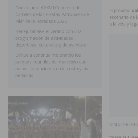
ellos varios de la Vega Baja
COMARCA
Convocado el XXVII Concurso de
El próximo
sá
Carteles de las Fiestas Patronales de
[ 06/08/2026 ]
Vegavacaciones 2026 amplía su program
escenario de l
Pilar de la Horadada 2026
a la vida y leg
SAN MIGUEL DE SALINAS
Benejúzar vive el verano con una
programación de actividades
deportivas, culturales y de aventura
Orihuela continúa mejorando los
parques infantiles del municipio con
nuevas actuaciones en la costa y las
pedanías
motor de la tr
“Para la Libe