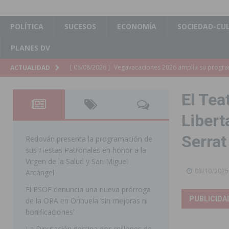
POLÍTICA
SUCESOS
ECONOMÍA
SOCIEDAD-CU
PLANES DV
[ 06/08/2026 ]
La Diputación de Alicante inyectará má
ACTUALIDAD
[ 06/08/2026 ]
San Miguel de Salinas abre las inscripc
El Tea
Patronales 2026
SAN MIGUEL DE SALINAS
Libert
[ 06/08/2026 ]
La Escuela Municipal de Música de Los 
Serrat
curso 2026-2027
MONTESINOS
Redován presenta la programación de
sus Fiestas Patronales en honor a la
[ 06/08/2026 ]
Convocado el XXVII Concurso de Cartele
Virgen de la Salud y San Miguel
03/10/2025
HORADADA
Arcángel
El PSOE denuncia una nueva prórroga
[ 06/08/2026 ]
Benejúzar vive el verano con una progr
PUBLICIDA
de la ORA en Orihuela ‘sin mejoras ni
BENEJUZAR
bonificaciones’
[ 06/08/2026 ]
Orihuela continúa mejorando los parques
La Diputación destina dos millones de