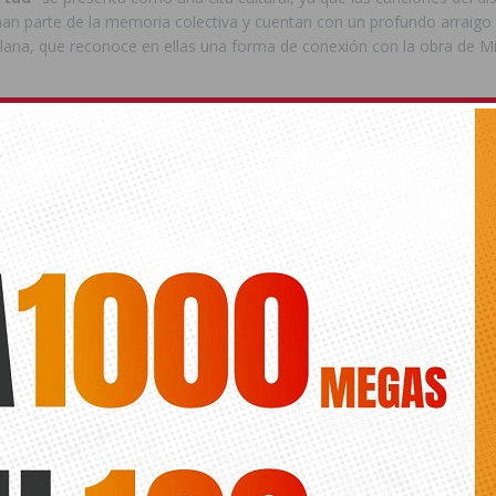
an parte de la memoria colectiva y cuentan con un profundo arraigo 
olana, que reconoce en ellas una forma de conexión con la obra de M
s gratuita hasta completar aforo
. Las invitaciones pueden recog
de en la taquilla del Teatro Circo, en su horario habitual.