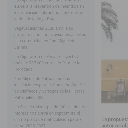
euros a la prevención de incendios en
pedanías
ORIHUELA
los municipios alicantinos, entre ellos
[ 06/08/2026 ]
El PP de Guardamar lleva al Pleno dos
varios de la Vega Baja
[ 05/08/2026 ]
Orihuela ultima diferentes soluciones p
Vegavacaciones 2026 amplía su
programación con actividades abiertas
CEIP Virgen de la Puerta
ORIHUELA
a la comunidad en San Miguel de
[ 05/08/2026 ]
Torrevieja presenta su programación d
Salinas
[ 05/08/2026 ]
Sanidad Orihuela llama a observar el e
La Diputación de Alicante inyectará
más de 737.000 euros en Pilar de la
los desplazamientos
ORIHUELA
Horadada
[ 05/08/2026 ]
Orihuela acogerá una sesión informativ
San Miguel de Salinas abre las
inscripciones para el Concurso-Desfile
ORIHUELA
de Disfraces y Carrozas de las Fiestas
[ 06/08/2026 ]
Redován presenta la programación de su
Patronales 2026
Arcángel
REDOVÁN
La Escuela Municipal de Música de Los
Montesinos abrirá en septiembre el
[ 06/08/2026 ]
El PSOE denuncia una nueva prórroga de
último plazo de matriculación para el
La propuesta
[ 06/08/2026 ]
La Diputación destina dos millones de e
curso 2026-2027
autor oriol