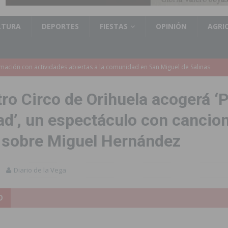
LTURA
DEPORTES
FIESTAS
OPINIÓN
AGRI
s de 737.000 euros en Pilar de la Horadada
PILAR DE LA HORADADA
iones para el Concurso-Desfile de Disfraces y Carrozas de las Fiestas
tro Circo de Orihuela acogerá ‘P
ad’, un espectáculo con cancio
Montesinos abrirá en septiembre el último plazo de matriculación para el
 sobre Miguel Hernández
s de las Fiestas Patronales de Pilar de la Horadada 2026
PILAR DE LA
Diario de la Vega
amación de actividades deportivas, culturales y de aventura
D
 infantiles del municipio con nuevas actuaciones en la costa y las