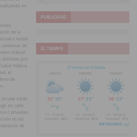
tualizando en
PUBLICIDAD
iones
ación de la
ocial e insiste
 sanitarias de
EL TIEMPO
deben realizar
 definidas por
Salud Pública,
ud, el
leria de
».
circular están
esgo en cada
ica o privadas,
cción en las
ealización de