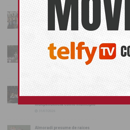
La magia de la Entrada Mora
conquista las calles de
Almoradí
01/08/2026
La fiesta se adueña de
Almoradí con la presentación
de los cargos festeros y la
toma del castillo
31/07/2026
Pilar de la Horadada
conmemora con emoción el
40º aniversario de su
independencia como municipio
31/07/2026
Almoradí presume de raíces