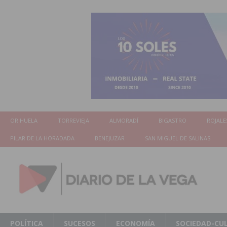
ORIHUELA
TORREVIEJA
ALMORADÍ
BIGASTRO
ROJALE
PILAR DE LA HORADADA
BENEJUZAR
SAN MIGUEL DE SALINAS
POLÍTICA
SUCESOS
ECONOMÍA
SOCIEDAD-CU