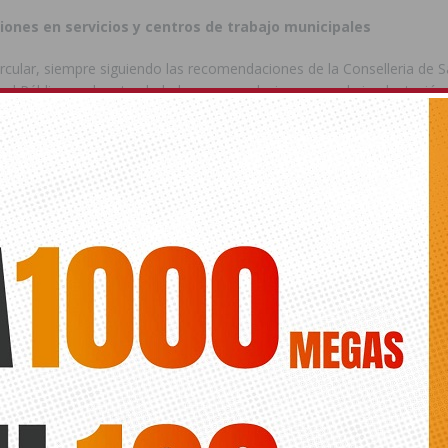
nes en servicios y centros de trabajo municipales
rcular, siempre siguiendo las recomendaciones de la Conselleria de 
alud Pública, se han trasladado recomendaciones para la implantació
 colectivas que garanticen la prestación de servicios y atención a la c
minimicen la propagación del COVID-19.
ede interesar
ts.
AVIRUS
ANTERIOR
SIGUIENTE
Arde un camión en la carretera
Suspendida ‘La Pasión de Callosa’