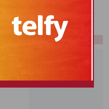
Primitiva
El Gordo
Euromillones
Loteria
Once
PUBLICIDAD