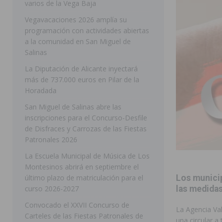
varios de la Vega Baja
[ 05/08/2026 ]
Orihuela ultima diferentes soluciones p
Vegavacaciones 2026 amplía su
programación con actividades abiertas
CEIP Virgen de la Puerta
ORIHUELA
a la comunidad en San Miguel de
[ 05/08/2026 ]
Torrevieja presenta su programación d
Salinas
[ 05/08/2026 ]
Sanidad Orihuela llama a observar el e
La Diputación de Alicante inyectará
más de 737.000 euros en Pilar de la
los desplazamientos
ORIHUELA
Horadada
[ 05/08/2026 ]
Orihuela acogerá una sesión informativ
San Miguel de Salinas abre las
inscripciones para el Concurso-Desfile
ORIHUELA
de Disfraces y Carrozas de las Fiestas
[ 06/08/2026 ]
Redován presenta la programación de su
Patronales 2026
Arcángel
REDOVÁN
La Escuela Municipal de Música de Los
Montesinos abrirá en septiembre el
[ 06/08/2026 ]
El PSOE denuncia una nueva prórroga de
último plazo de matriculación para el
Los municip
[ 06/08/2026 ]
La Diputación destina dos millones de e
curso 2026-2027
las medidas
ellos varios de la Vega Baja
COMARCA
Convocado el XXVII Concurso de
La Agencia Va
Carteles de las Fiestas Patronales de
[ 06/08/2026 ]
Vegavacaciones 2026 amplía su program
una circular 