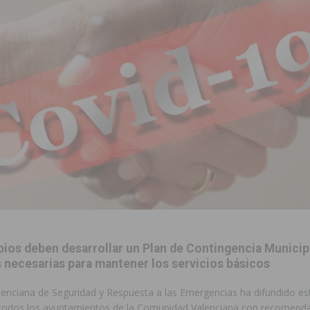
ara garantizar la seguridad y la continuidad educativa del alumnado del
e finales de 2026 tras superar los 78.000 espectadores
TORREVIEJA
clipse solar del 12 de agosto con protección homologada y a planificar
a sobre los recursos disponibles para las mujeres víctimas de violencia
s Fiestas Patronales en honor a la Virgen de la Salud y San Miguel
 la ORA en Orihuela ‘sin mejoras ni bonificaciones’
ORIHUELA
ios deben desarrollar un Plan de Contingencia Municipa
uros a la prevención de incendios en los municipios alicantinos, entre
 necesarias para mantener los servicios básicos
lenciana de Seguridad y Respuesta a las Emergencias ha difundido es
ación con actividades abiertas a la comunidad en San Miguel de Salinas
a todos los ayuntamientos de la Comunidad Valenciana con recomend