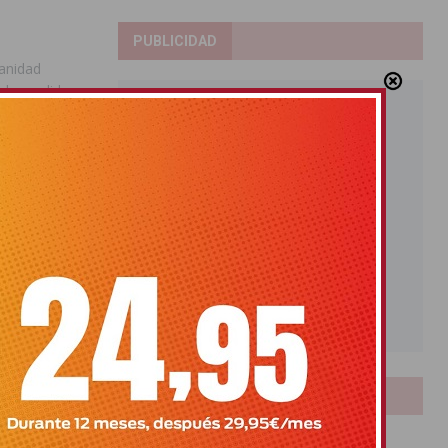
PUBLICIDAD
Sanidad
n de medidas
iudadanía pero
LOTERIAS
Bonoloto