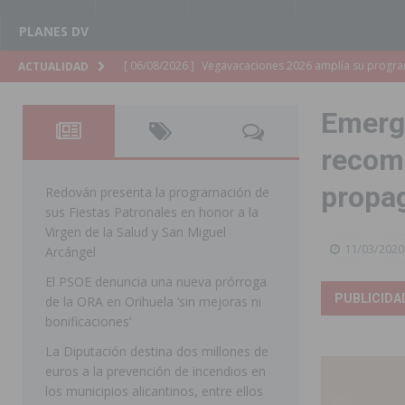
PLANES DV
[ 06/08/2026 ]
La Diputación de Alicante inyectará má
ACTUALIDAD
[ 06/08/2026 ]
San Miguel de Salinas abre las inscripc
Emerge
Patronales 2026
SAN MIGUEL DE SALINAS
recome
[ 06/08/2026 ]
La Escuela Municipal de Música de Los 
propa
curso 2026-2027
MONTESINOS
Redován presenta la programación de
sus Fiestas Patronales en honor a la
[ 06/08/2026 ]
Convocado el XXVII Concurso de Cartele
Virgen de la Salud y San Miguel
11/03/2020
HORADADA
Arcángel
El PSOE denuncia una nueva prórroga
[ 06/08/2026 ]
Benejúzar vive el verano con una progr
PUBLICIDA
de la ORA en Orihuela ‘sin mejoras ni
BENEJUZAR
bonificaciones’
[ 06/08/2026 ]
Orihuela continúa mejorando los parques
La Diputación destina dos millones de
euros a la prevención de incendios en
pedanías
ORIHUELA
los municipios alicantinos, entre ellos
[ 06/08/2026 ]
El PP de Guardamar lleva al Pleno dos