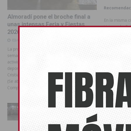
Recomendacio
Almoradí pone el broche final a
En la misma ci
unas intensas Feria y Fiestas
Universal y S
2026
individuales y
que eviten o 
03/08/2026
La programación reunió durante más de una
Compártelo:
semana actos institucionales, conciertos,
actividades familiares, competiciones
deportivas y las celebraciones de Moros y
Cristianos Compártelo: Comparte en Facebook
También pu
(Se abre en una ventana nueva) Facebook
Compartir en
[...]
No related pos
La Entrada Cristiana llena de
CORON
esplendor las calles de
Almoradí en una multitudinaria
jornada festera
02/08/2026