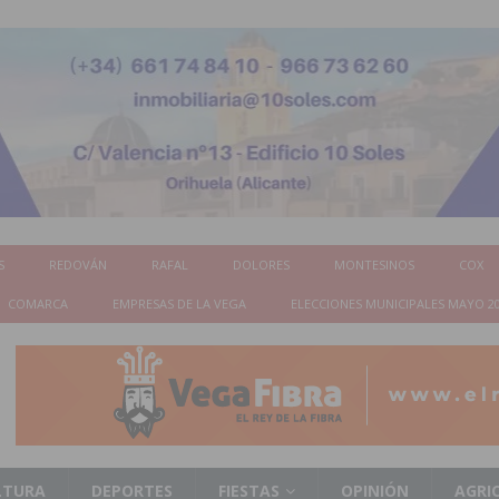
S
REDOVÁN
RAFAL
DOLORES
MONTESINOS
COX
COMARCA
EMPRESAS DE LA VEGA
ELECCIONES MUNICIPALES MAYO 2
LTURA
DEPORTES
FIESTAS
OPINIÓN
AGRI