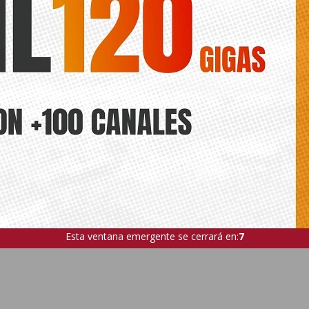
que une Orihuela con Benferri
prevista para este domingo por el
Coronavirus
Esta ventana emergente se cerrará en:
5