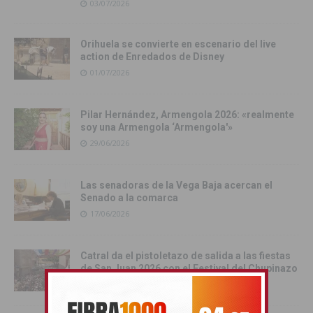
03/07/2026
Orihuela se convierte en escenario del live
action de Enredados de Disney
01/07/2026
Pilar Hernández, Armengola 2026: «realmente
soy una Armengola ‘Armengola'»
29/06/2026
Las senadoras de la Vega Baja acercan el
Senado a la comarca
17/06/2026
Catral da el pistoletazo de salida a las fiestas
de San Juan 2026 con el Festival del Chupinazo
13/06/2026