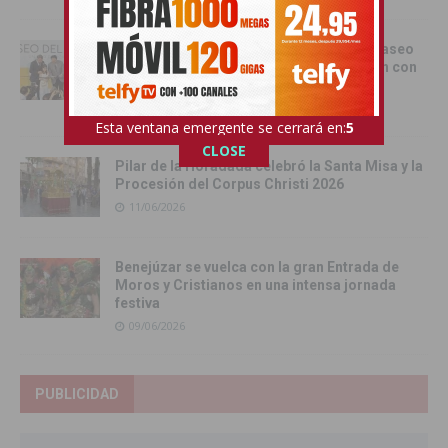
Torrevieja inaugura el Centro de Ocio ‘Paseo
del Mar’ y recupera su histórica conexión con
el Mediterráneo
12/06/2026
Esta ventana emergente se cerrará en:
4
CLOSE
Pilar de la Horadada celebró la Santa Misa y la
Procesión del Corpus Christi 2026
11/06/2026
Benejúzar se vuelca con la gran Entrada de
Moros y Cristianos en una intensa jornada
festiva
09/06/2026
PUBLICIDAD