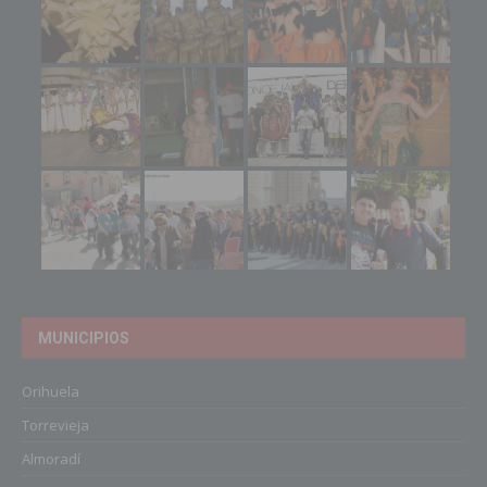
MUNICIPIOS
Orihuela
Torrevieja
Almoradí