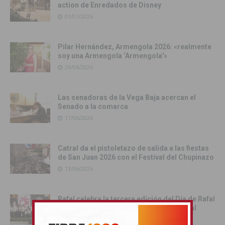
action de Enredados de Disney
01/07/2026
Pilar Hernández, Armengola 2026: «realmente
soy una Armengola ‘Armengola'»
29/06/2026
Las senadoras de la Vega Baja acercan el
Senado a la comarca
17/06/2026
Catral da el pistoletazo de salida a las fiestas
de San Juan 2026 con el Festival del Chupinazo
13/06/2026
Rafal celebra la tercera edición del Día de Rafal
con historia, cultura y convivencia vecinal
13/06/2026