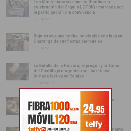
Los Montesinos vive una multitudinaria
celebración del Orgullo LGTBIQ+ marcada por
la participación y la convivencia
06/07/2026
Rojales vive una noche inolvidable con la gran
Charanga de sus fiestas patronales
05/07/2026
La Batalla de la Pólvora, el pregón y la Toma
del Castillo protagonizaron una intensa
jornada festiva en Rojales
03/07/2026
Orihuela se convierte en escenario del live
action de Enredados de Disney
01/07/2026
Pilar Hernández, Armengola 2026: «realmente