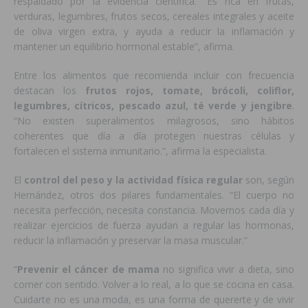
respaldado por la evidencia científica. “Es rica en frutas,
verduras, legumbres, frutos secos, cereales integrales y aceite
de oliva virgen extra, y ayuda a reducir la inflamación y
mantener un equilibrio hormonal estable”, afirma.
Entre los alimentos que recomienda incluir con frecuencia
destacan los
frutos rojos, tomate, brócoli, coliflor,
legumbres, cítricos, pescado azul, té verde y jengibre
.
“No existen superalimentos milagrosos, sino hábitos
coherentes que día a día protegen nuestras células y
fortalecen el sistema inmunitario.”, afirma la especialista.
El
control del peso y la actividad física regular
son, según
Hernández, otros dos pilares fundamentales. “El cuerpo no
necesita perfección, necesita constancia. Movernos cada día y
realizar ejercicios de fuerza ayudan a regular las hormonas,
reducir la inflamación y preservar la masa muscular.”
“
Prevenir el cáncer de mama
no significa vivir a dieta, sino
comer con sentido. Volver a lo real, a lo que se cocina en casa.
Cuidarte no es una moda, es una forma de quererte y de vivir