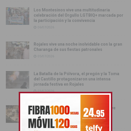
Los Montesinos vive una multitudinaria
celebración del Orgullo LGTBIQ+ marcada por
la participación y la convivencia
06/07/2026
Rojales vive una noche inolvidable con la gran
Charanga de sus fiestas patronales
05/07/2026
La Batalla de la Pólvora, el pregón y la Toma
del Castillo protagonizaron una intensa
jornada festiva en Rojales
03/07/2026
Orihuela se convierte en escenario del live
action de Enredados de Disney
01/07/2026