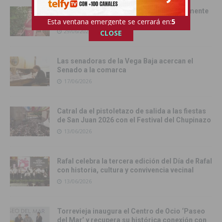
Pilar Hernández, Armengola 2026: «realmente
soy una Armengola ‘Armengola'»
Esta ventana emergente se cerrará en:
4
29/06/2026
CLOSE
Las senadoras de la Vega Baja acercan el
Senado a la comarca
17/06/2026
Catral da el pistoletazo de salida a las fiestas
de San Juan 2026 con el Festival del Chupinazo
13/06/2026
Rafal celebra la tercera edición del Día de Rafal
con historia, cultura y convivencia vecinal
13/06/2026
Torrevieja inaugura el Centro de Ocio ‘Paseo
del Mar’ y recupera su histórica conexión con