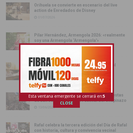
Orihuela se convierte en escenario del live
action de Enredados de Disney
01/07/2026
Pilar Hernández, Armengola 2026: «realmente
soy una Armengola ‘Armengola'»
29/06/2026
Las senadoras de la Vega Baja acercan el
Senado a la comarca
17/06/2026
Catral da el pistoletazo de salida a las fiestas
Esta ventana emergente se cerrará en:
4
de San Juan 2026 con el Festival del Chupinazo
CLOSE
13/06/2026
Rafal celebra la tercera edición del Día de Rafal
con historia, cultura y convivencia vecinal