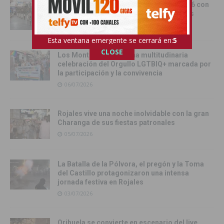
Rojales cerró sus fiestas patronales 2026 con
un brillante desfile de Moros y Cristianos
06/07/2026
Esta ventana emergente se cerrará en:
4
CLOSE
Los Montesinos vive una multitudinaria
celebración del Orgullo LGTBIQ+ marcada por
la participación y la convivencia
06/07/2026
Rojales vive una noche inolvidable con la gran
Charanga de sus fiestas patronales
05/07/2026
La Batalla de la Pólvora, el pregón y la Toma
del Castillo protagonizaron una intensa
jornada festiva en Rojales
03/07/2026
Orihuela se convierte en escenario del live