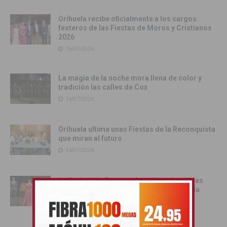
Orihuela recibe oficialmente a los cargos
festeros de las Fiestas de Moros y Cristianos
2026
16/07/2026
La magia de la noche mora llena de color y
tradición las calles de Cox
16/07/2026
Orihuela ultima unas Fiestas de la Reconquista
que miran al futuro
14/07/2026
La Exaltación Festera abre el camino de las
Fiestas de Moros y Cristianos de Orihuela
12/07/2026