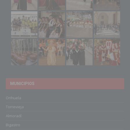
MUNICIPIOS
Orihuela
Torrevieja
Almoradí
Bigastro