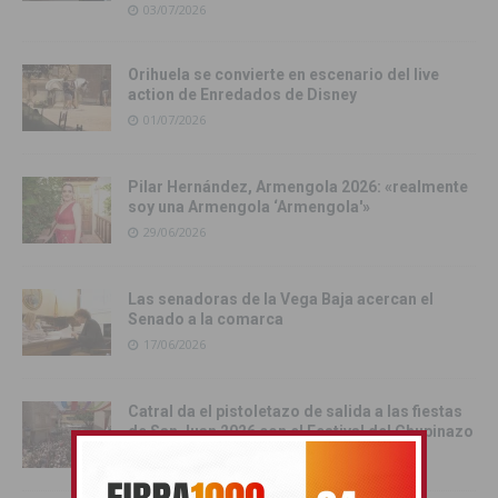
03/07/2026
Orihuela se convierte en escenario del live
action de Enredados de Disney
01/07/2026
Pilar Hernández, Armengola 2026: «realmente
soy una Armengola ‘Armengola'»
29/06/2026
Las senadoras de la Vega Baja acercan el
Senado a la comarca
17/06/2026
Catral da el pistoletazo de salida a las fiestas
de San Juan 2026 con el Festival del Chupinazo
13/06/2026