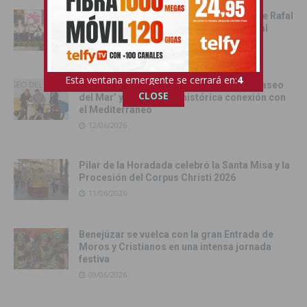
Rafal celebra la tercera edición del Día de Rafal
con historia, cultura y convivencia vecinal
13/06/2026
Esta ventana emergente se cerrará en:
3
Torrevieja inaugura el Centro de Ocio ‘Paseo
CLOSE
del Mar’ y recupera su histórica conexión con
el Mediterráneo
12/06/2026
Pilar de la Horadada celebró la Santa Misa y la
Procesión del Corpus Christi 2026
11/06/2026
Benejúzar se vuelca con la gran Entrada de
Moros y Cristianos en una intensa jornada
festiva
09/06/2026