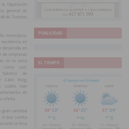
 la Diputación
ora general de
dil de Turismo
PUBLICIDAD
éis municipios,
 excelencia en
e desarrolla en
ón de empresas
jan en la zona
EL TIEMPO
d, como son:
b Náutico de
e Cabo Roig,
s cuales han
untamiento de
u oferta.
n gran cantidad
 el que cuenta
urante la feria