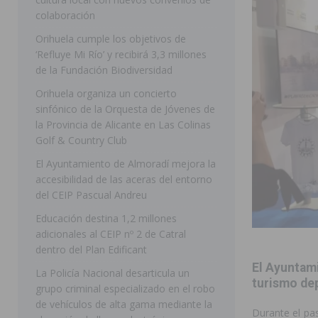
colaboración
ORIHUELA
Orihuela cumple los objetivos de
[ 07/08/2026 ]
La Generalitat impulsa el desdoblamien
‘Refluye Mi Río’ y recibirá 3,3 millones
[ 07/08/2026 ]
Benferri ya se prepara para dar comien
de la Fundación Biodiversidad
[ 07/08/2026 ]
Bigastro se viste de gala para la coron
Orihuela organiza un concierto
sinfónico de la Orquesta de Jóvenes de
[ 07/08/2026 ]
Rojales clausura con éxito las Fiestas
la Provincia de Alicante en Las Colinas
[ 06/08/2026 ]
Redován presenta la programación de su
Golf & Country Club
Arcángel
REDOVÁN
El Ayuntamiento de Almoradí mejora la
accesibilidad de las aceras del entorno
[ 08/08/2026 ]
Benferri da comienzo a sus fiestas con
del CEIP Pascual Andreu
[ 07/08/2026 ]
FEGADO 2026 cierra con un balance his
Educación destina 1,2 millones
adicionales al CEIP nº 2 de Catral
DOLORES
dentro del Plan Edificant
[ 07/08/2026 ]
Los Montesinos refuerza su apoyo a la 
El Ayuntami
La Policía Nacional desarticula un
[ 07/08/2026 ]
Orihuela cumple los objetivos de ‘Refluy
turismo de
grupo criminal especializado en el robo
de vehículos de alta gama mediante la
ORIHUELA
Durante el pa