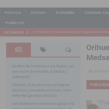
POLÍTICA
SUCESOS
ECONOMÍA
SOCIEDAD-CU
PLANES DV
[ 07/08/2026 ]
Orihuela organiza un concierto sinfónic
ACTUALIDAD
Golf & Country Club
ORIHUELA
Orihue
[ 07/08/2026 ]
El Ayuntamiento de Almoradí mejora la 
Medse
ALMORADÍ
[ 07/08/2026 ]
Educación destina 1,2 millones adicional
Benferri da comienzo a sus fiestas con
una noche de emoción, tradición y
31/03/2017
[ 07/08/2026 ]
La Policía Nacional desarticula un grup
celebración
clonación de llaves electrónicas
ORIHUELA
FEGADO 2026 cierra con un balance
PUBLICIDA
histórico y consolida a Dolores como
[ 07/08/2026 ]
Torrevieja impulsa el empleo con la c
referente ganadero de la CV
TORREVIEJA
Los Montesinos refuerza su apoyo a la
[ 07/08/2026 ]
Raiguero de Bonanza alerta del riesgo 
cultura local con nuevos convenios de