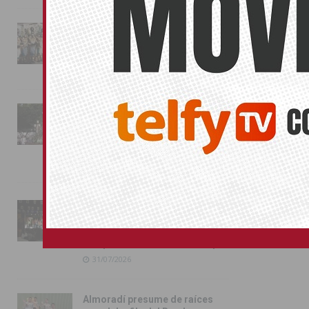
La magia de la Entrada Mora
conquista las calles de
Almoradí
01/08/2026
La fiesta se adueña de
Almoradí con la presentación
de los cargos festeros y la
toma del castillo
31/07/2026
Pilar de la Horadada
conmemora con emoción el
40º aniversario de su
independencia como municipio
31/07/2026
Almoradí presume de raíces