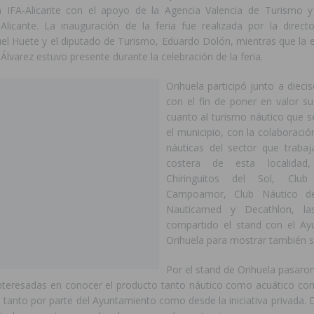
 IFA-Alicante con el apoyo de la Agencia Valencia de Turismo y
 Alicante. La inauguración de la feria fue realizada por la direct
el Huete y el diputado de Turismo, Eduardo Dolón, mientras que la e
 Álvarez estuvo presente durante la celebración de la feria.
Orihuela participó junto a diecis
con el fin de poner en valor su
cuanto al turismo náutico que s
el municipio, con la colaboraci
náuticas del sector que traba
costera de esta localida
Chiringuitos del Sol, Clu
Campoamor, Club Náutico d
Nauticamed y Decathlon, la
compartido el stand con el Ay
Orihuela para mostrar también s
Por el stand de Orihuela pasaro
nteresadas en conocer el producto tanto náutico como acuático con
 tanto por parte del Ayuntamiento como desde la iniciativa privada. D