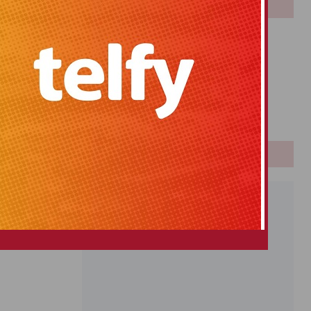
LOTERIAS
Bonoloto
Primitiva
El Gordo
Euromillones
Loteria
Once
PUBLICIDAD