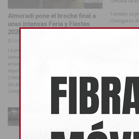
Orihuela ha e
También se pre
Almoradí pone el broche final a
Chiringuitos d
unas intensas Feria y Fiestas
2026
Compártelo:
03/08/2026
La programación reunió durante más de una
semana actos institucionales, conciertos,
También pu
actividades familiares, competiciones
deportivas y las celebraciones de Moros y
No related pos
Cristianos Compártelo: Comparte en Facebook
(Se abre en una ventana nueva) Facebook
Compartir en
[...]
MEDSE
La Entrada Cristiana llena de
esplendor las calles de
Almoradí en una multitudinaria
jornada festera
02/08/2026