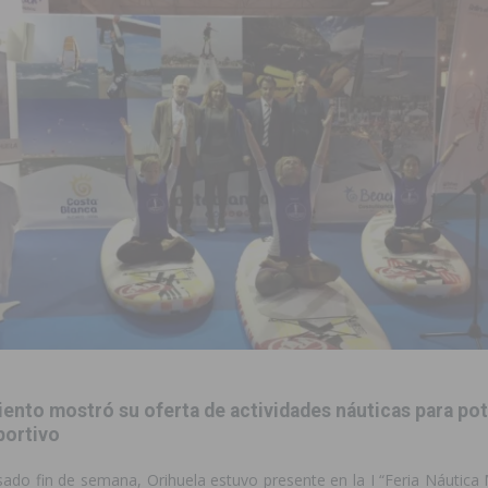
to de la CV-95, clave para Torrevieja
TORREVIEJA
zo a sus Fiestas 2026
COMARCA
ación de la Corte 2026
BIGASTRO
 de las Urbanizaciones de Ciudad Quesada 2026
ROJALES
s Fiestas Patronales en honor a la Virgen de la Salud y San Miguel
 una noche de emoción, tradición y celebración
COMARCA
tórico y consolida a Dolores como referente ganadero de la CV
cultura local con nuevos convenios de colaboración
MONTESINOS
ento mostró su oferta de actividades náuticas para pot
e Mi Río’ y recibirá 3,3 millones de la Fundación Biodiversidad
portivo
sado fin de semana, Orihuela estuvo presente en la I “Feria Náutica