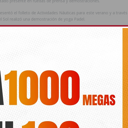
stado presente en ruedas de prensa y demostraciones.
sentó el folleto de Actividades Náuticas para este verano y a travé
el Sol realizó una demostración de yoga Padel.
ede interesar
ts.
A
ACTIVIDADES NÁUTICAS
ORIHUELA
TURISMO DEPORTIV
ANTERIOR
SIGUIENTE
Conselleria ejecuta «en tiempo
La JGL da vía libre a la instalación
récord» una acera junto a la CV-95
del aire acondicionado en el
Palacio de la Música