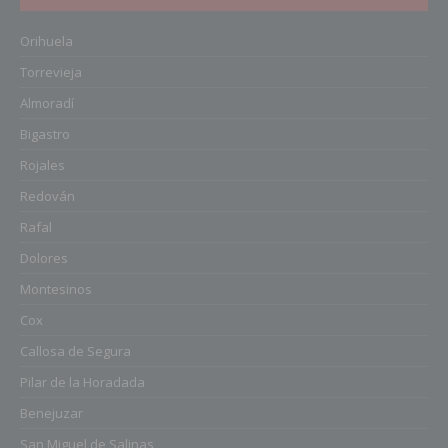
Orihuela
Torrevieja
Almoradí
Bigastro
Rojales
Redován
Rafal
Dolores
Montesinos
Cox
Callosa de Segura
Pilar de la Horadada
Benejuzar
San Miguel de Salinas