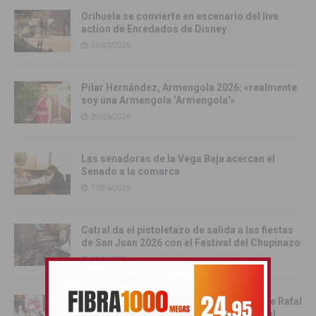
Orihuela se convierte en escenario del live
action de Enredados de Disney
01/07/2026
Pilar Hernández, Armengola 2026: «realmente
soy una Armengola ‘Armengola'»
29/06/2026
Las senadoras de la Vega Baja acercan el
Senado a la comarca
17/06/2026
Catral da el pistoletazo de salida a las fiestas
de San Juan 2026 con el Festival del Chupinazo
13/06/2026
Rafal celebra la tercera edición del Día de Rafal
con historia, cultura y convivencia vecinal