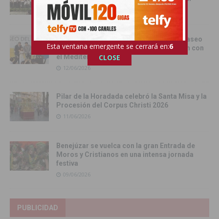
13/06/2026
Torrevieja inaugura el Centro de Ocio ‘Paseo
Esta ventana emergente se cerrará en:
4
del Mar’ y recupera su histórica conexión con
CLOSE
el Mediterráneo
12/06/2026
Pilar de la Horadada celebró la Santa Misa y la
Procesión del Corpus Christi 2026
11/06/2026
Benejúzar se vuelca con la gran Entrada de
Moros y Cristianos en una intensa jornada
festiva
09/06/2026
PUBLICIDAD