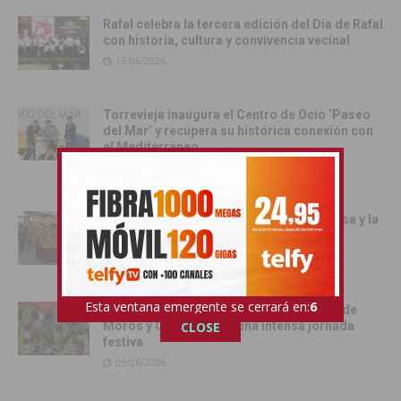
Rafal celebra la tercera edición del Día de Rafal
con historia, cultura y convivencia vecinal
13/06/2026
Torrevieja inaugura el Centro de Ocio ‘Paseo
del Mar’ y recupera su histórica conexión con
el Mediterráneo
12/06/2026
Pilar de la Horadada celebró la Santa Misa y la
Procesión del Corpus Christi 2026
11/06/2026
Esta ventana emergente se cerrará en:
5
Benejúzar se vuelca con la gran Entrada de
CLOSE
Moros y Cristianos en una intensa jornada
festiva
09/06/2026