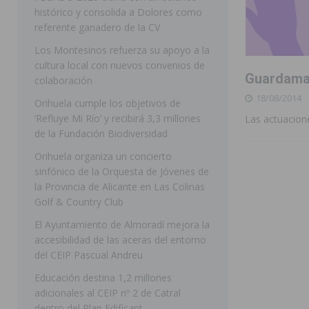
histórico y consolida a Dolores como
[ 07/08/2026 ]
Raiguero de Bonanza alerta del riesgo 
referente ganadero de la CV
ORIHUELA
Los Montesinos refuerza su apoyo a la
cultura local con nuevos convenios de
[ 07/08/2026 ]
La Generalitat impulsa el desdoblamien
Guardamar
colaboración
[ 07/08/2026 ]
Benferri ya se prepara para dar comien
18/08/2014
Orihuela cumple los objetivos de
[ 07/08/2026 ]
Bigastro se viste de gala para la coron
‘Refluye Mi Río’ y recibirá 3,3 millones
Las actuacione
de la Fundación Biodiversidad
[ 09/08/2026 ]
Bigastro da el pistoletazo de salida a 
Orihuela organiza un concierto
BIGASTRO
sinfónico de la Orquesta de Jóvenes de
la Provincia de Alicante en Las Colinas
[ 08/08/2026 ]
Controlado un incendio en la cocina de
Golf & Country Club
SEGURA
El Ayuntamiento de Almoradí mejora la
[ 08/08/2026 ]
Benferri da comienzo a sus fiestas con
accesibilidad de las aceras del entorno
del CEIP Pascual Andreu
[ 07/08/2026 ]
FEGADO 2026 cierra con un balance his
Educación destina 1,2 millones
DOLORES
adicionales al CEIP nº 2 de Catral
dentro del Plan Edificant