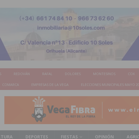
S
REDOVÁN
RAFAL
DOLORES
MONTESINOS
COX
COMARCA
EMPRESAS DE LA VEGA
ELECCIONES MUNICIPALES MAYO 2
LTURA
DEPORTES
FIESTAS
OPINIÓN
AGRI