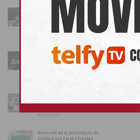
La fiesta se adueña de
Almoradí con la presentación
de los cargos festeros y la
toma del castillo
31/07/2026
Pilar de la Horadada
conmemora con emoción el
40º aniversario de su
independencia como municipio
31/07/2026
Almoradí presume de raíces
con el desfile del Bando
Huertano
26/07/2026
Almoradí da el pistoletazo de
salida a sus Feria y Fiestas