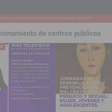
cultura local con nuevos convenios de colaboración
MONTESINOS
e Mi Río’ y recibirá 3,3 millones de la Fundación Biodiversidad
cionamiento de centros públicos
o de la Orquesta de Jóvenes de la Provincia de Alicante en Las Colinas
ÍA
accesibilidad de las aceras del entorno del CEIP Pascual Andreu
es al CEIP nº 2 de Catral dentro del Plan Edificant
COMARCA
o criminal especializado en el robo de vehículos de alta gama mediante la
ontratación de 55 personas desempleadas a través de seis programas