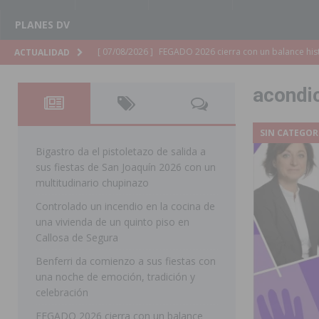
PLANES DV
[ 07/08/2026 ]
Los Montesinos refuerza su apoyo a la 
ACTUALIDAD
[ 07/08/2026 ]
Orihuela cumple los objetivos de ‘Refluy
acondi
ORIHUELA
[ 07/08/2026 ]
Orihuela organiza un concierto sinfónic
SIN CATEGOR
Golf & Country Club
ORIHUELA
Bigastro da el pistoletazo de salida a
sus fiestas de San Joaquín 2026 con un
[ 07/08/2026 ]
El Ayuntamiento de Almoradí mejora la 
multitudinario chupinazo
ALMORADÍ
Controlado un incendio en la cocina de
una vivienda de un quinto piso en
[ 07/08/2026 ]
Educación destina 1,2 millones adicional
Callosa de Segura
[ 07/08/2026 ]
La Policía Nacional desarticula un grup
Benferri da comienzo a sus fiestas con
clonación de llaves electrónicas
ORIHUELA
una noche de emoción, tradición y
celebración
[ 07/08/2026 ]
Torrevieja impulsa el empleo con la c
FEGADO 2026 cierra con un balance
TORREVIEJA