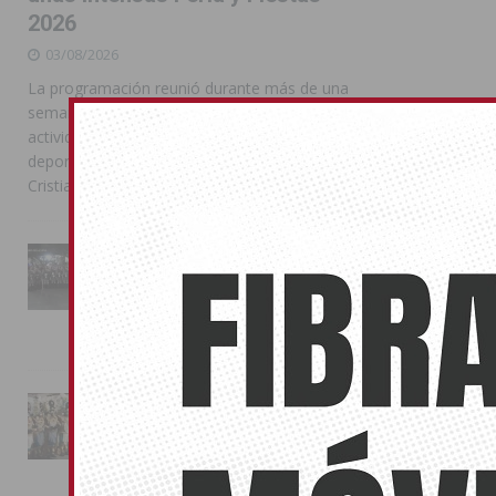
2026
03/08/2026
La programación reunió durante más de una
semana actos institucionales, conciertos,
actividades familiares, competiciones
deportivas y las celebraciones de Moros y
Cristianos
La Entrada Cristiana llena de
esplendor las calles de
Almoradí en una multitudinaria
jornada festera
02/08/2026
La magia de la Entrada Mora
conquista las calles de
Almoradí
01/08/2026