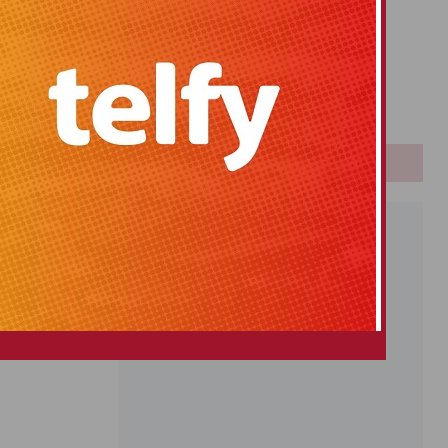
Primitiva
El Gordo
Euromillones
Loteria
Once
PUBLICIDAD