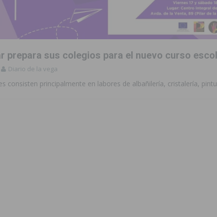
de incendios e inundaciones por el estado de sus barrancos
to de la CV-95, clave para Torrevieja
TORREVIEJA
 prepara sus colegios para el nuevo curso esco
zo a sus Fiestas 2026
COMARCA
Diario de la vega
ación de la Corte 2026
BIGASTRO
s consisten principalmente en labores de albañilería, cristalería, pintu
sus fiestas de San Joaquín 2026 con un multitudinario chupinazo
 una vivienda de un quinto piso en Callosa de Segura
CALLOSA DE
 una noche de emoción, tradición y celebración
COMARCA
tórico y consolida a Dolores como referente ganadero de la CV