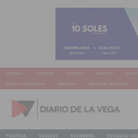
ORIHUELA
TORREVIEJA
ALMORADÍ
BIGASTRO
ROJALE
PILAR DE LA HORADADA
BENEJUZAR
SAN MIGUEL DE SALINAS
POLÍTICA
SUCESOS
ECONOMÍA
SOCIEDAD-CU