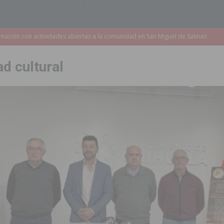
s de 737.000 euros en Pilar de la Horadada
PILAR DE LA HORADADA
iones para el Concurso-Desfile de Disfraces y Carrozas de las Fiestas
ad cultural
Montesinos abrirá en septiembre el último plazo de matriculación para el
s de las Fiestas Patronales de Pilar de la Horadada 2026
PILAR DE LA
amación de actividades deportivas, culturales y de aventura
 infantiles del municipio con nuevas actuaciones en la costa y las
 mociones para pedir responsabilidades y dimisiones
GUARDAMAR