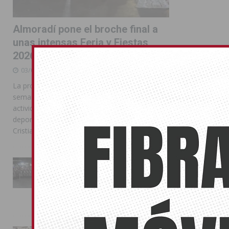
Almoradí pone el broche final a
unas intensas Feria y Fiestas
2026
03/08/2026
La programación reunió durante más de una
semana actos institucionales, conciertos,
actividades familiares, competiciones
deportivas y las celebraciones de Moros y
Cristianos
La Entrada Cristiana llena de
esplendor las calles de
Almoradí en una multitudinaria
jornada festera
02/08/2026