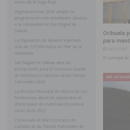
varios de la Vega Baja
[ 05/08/2026 ]
Orihuela ultima diferentes soluciones p
Vegavacaciones 2026 amplía su
programación con actividades abiertas
CEIP Virgen de la Puerta
ORIHUELA
a la comunidad en San Miguel de
[ 05/08/2026 ]
Torrevieja presenta su programación d
Salinas
Orihuela p
[ 05/08/2026 ]
Sanidad Orihuela llama a observar el e
para mante
La Diputación de Alicante inyectará
más de 737.000 euros en Pilar de la
26/02/2026
los desplazamientos
ORIHUELA
Horadada
El concejal de
[ 05/08/2026 ]
Orihuela acogerá una sesión informativ
San Miguel de Salinas abre las
inscripciones para el Concurso-Desfile
ORIHUELA
de Disfraces y Carrozas de las Fiestas
SIN CATEGOR
[ 06/08/2026 ]
Redován presenta la programación de su
Patronales 2026
Arcángel
REDOVÁN
La Escuela Municipal de Música de Los
Montesinos abrirá en septiembre el
[ 06/08/2026 ]
El PSOE denuncia una nueva prórroga de
último plazo de matriculación para el
[ 06/08/2026 ]
La Diputación destina dos millones de e
curso 2026-2027
ellos varios de la Vega Baja
COMARCA
Convocado el XXVII Concurso de
Carteles de las Fiestas Patronales de
[ 06/08/2026 ]
Vegavacaciones 2026 amplía su program