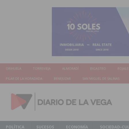
ORIHUELA
TORREVIEJA
ALMORADÍ
BIGASTRO
ROJALE
PILAR DE LA HORADADA
BENEJUZAR
SAN MIGUEL DE SALINAS
POLÍTICA
SUCESOS
ECONOMÍA
SOCIEDAD-CU