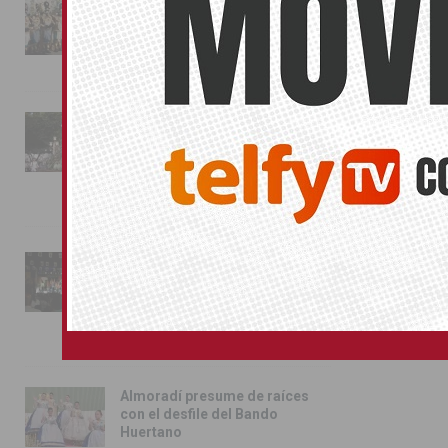
La magia de la Entrada Mora
conquista las calles de
Almoradí
01/08/2026
La fiesta se adueña de
Almoradí con la presentación
de los cargos festeros y la
toma del castillo
31/07/2026
Pilar de la Horadada
conmemora con emoción el
40º aniversario de su
independencia como municipio
31/07/2026
Almoradí presume de raíces
con el desfile del Bando
Huertano