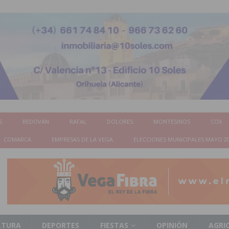
S
REDOVÁN
RAFAL
DOLORES
MONTESINOS
COX
COMARCA
EMPRESAS DE LA VEGA
ELECCIONES MUNICIPALES MAYO 2
LTURA
DEPORTES
FIESTAS
OPINIÓN
AGRI