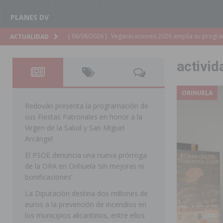
PLANES DV
[ 06/08/2026 ]
La Diputación de Alicante inyectará má
ACTUALIDAD
[ 06/08/2026 ]
San Miguel de Salinas abre las inscripc
activid
Patronales 2026
SAN MIGUEL DE SALINAS
[ 06/08/2026 ]
La Escuela Municipal de Música de Los 
ORIHUELA
curso 2026-2027
MONTESINOS
Redován presenta la programación de
sus Fiestas Patronales en honor a la
[ 06/08/2026 ]
Convocado el XXVII Concurso de Cartele
Virgen de la Salud y San Miguel
HORADADA
Arcángel
El PSOE denuncia una nueva prórroga
[ 06/08/2026 ]
Benejúzar vive el verano con una progr
de la ORA en Orihuela ‘sin mejoras ni
BENEJUZAR
bonificaciones’
[ 06/08/2026 ]
Orihuela continúa mejorando los parques
La Diputación destina dos millones de
euros a la prevención de incendios en
pedanías
ORIHUELA
los municipios alicantinos, entre ellos
[ 06/08/2026 ]
El PP de Guardamar lleva al Pleno dos