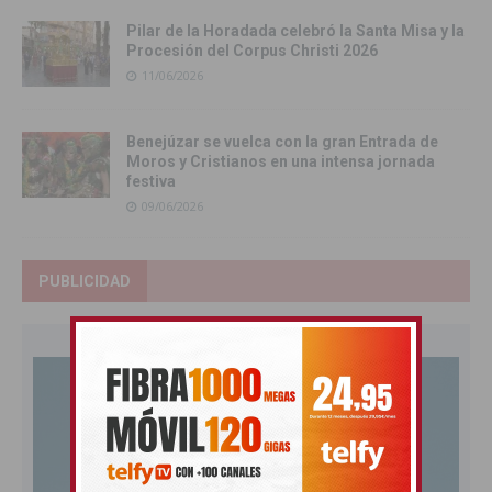
Pilar de la Horadada celebró la Santa Misa y la
Procesión del Corpus Christi 2026
11/06/2026
Benejúzar se vuelca con la gran Entrada de
Moros y Cristianos en una intensa jornada
festiva
09/06/2026
PUBLICIDAD