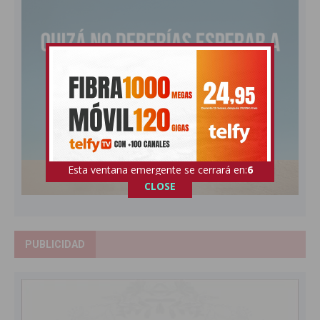
Esta ventana emergente se cerrará en:
5
CLOSE
PUBLICIDAD