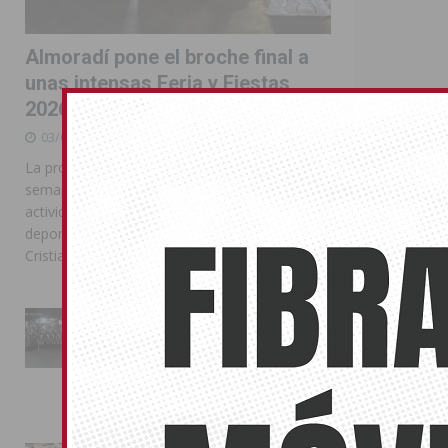
Almoradí pone el broche final a
unas intensas Feria y Fiestas
2026
03/08/2026
La programación reunió durante más de una
semana actos institucionales, conciertos,
actividades familiares, competiciones
deportivas y las celebraciones de Moros y
Cristianos
Cambios e
La Entrada Cristiana llena de
esplendor las calles de
21/01/2015
Almoradí en una multitudinaria
jornada festera
Afecáncer sus
02/08/2026
Cultural Anda