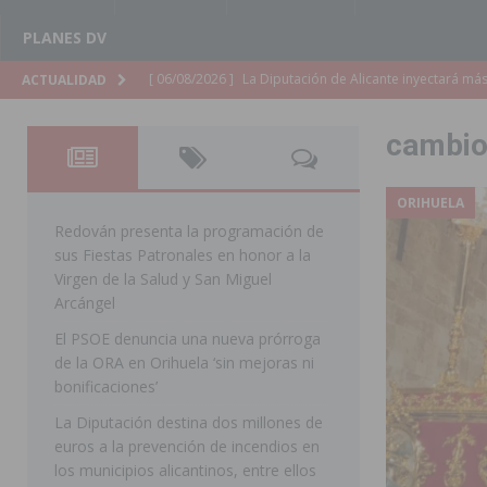
PLANES DV
[ 06/08/2026 ]
La Diputación de Alicante inyectará má
ACTUALIDAD
[ 06/08/2026 ]
San Miguel de Salinas abre las inscripc
cambi
Patronales 2026
SAN MIGUEL DE SALINAS
[ 06/08/2026 ]
La Escuela Municipal de Música de Los 
ORIHUELA
curso 2026-2027
MONTESINOS
Redován presenta la programación de
sus Fiestas Patronales en honor a la
[ 06/08/2026 ]
Convocado el XXVII Concurso de Cartele
Virgen de la Salud y San Miguel
HORADADA
Arcángel
El PSOE denuncia una nueva prórroga
[ 06/08/2026 ]
Benejúzar vive el verano con una progr
de la ORA en Orihuela ‘sin mejoras ni
BENEJUZAR
bonificaciones’
[ 06/08/2026 ]
Orihuela continúa mejorando los parques
La Diputación destina dos millones de
euros a la prevención de incendios en
pedanías
ORIHUELA
los municipios alicantinos, entre ellos
[ 06/08/2026 ]
El PP de Guardamar lleva al Pleno dos