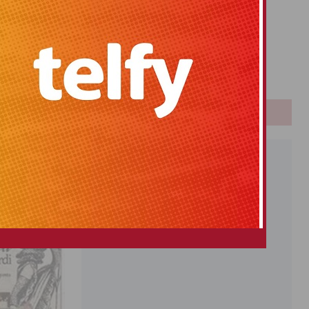
Primitiva
El Gordo
Euromillones
Loteria
Once
PUBLICIDAD