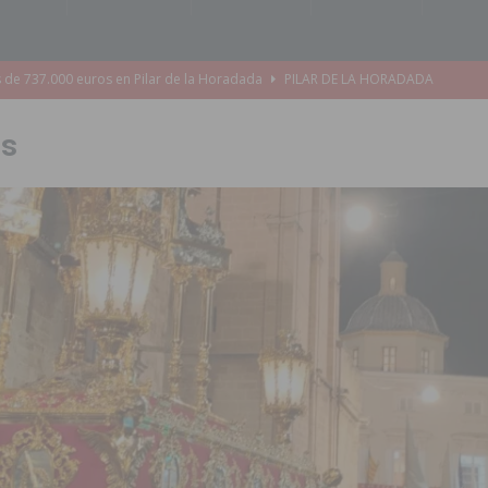
s de 737.000 euros en Pilar de la Horadada
PILAR DE LA HORADADA
iones para el Concurso-Desfile de Disfraces y Carrozas de las Fiestas
os
Montesinos abrirá en septiembre el último plazo de matriculación para el
s de las Fiestas Patronales de Pilar de la Horadada 2026
PILAR DE LA
amación de actividades deportivas, culturales y de aventura
 infantiles del municipio con nuevas actuaciones en la costa y las
 mociones para pedir responsabilidades y dimisiones
GUARDAMAR