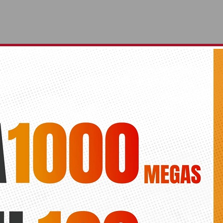
n la agenda cultural de invierno
Diario de la vega
pende su gala musical. Además sufren cambios el concierto de la Aso
luza y el Pregón de Semana Santa