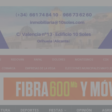
S
REDOVÁN
RAFAL
DOLORES
MONTESINOS
COX
COMARCA
EMPRESAS DE LA VEGA
ELECCIONES MUNICIPALES MAYO 2
LTURA
DEPORTES
FIESTAS
OPINIÓN
AGRI