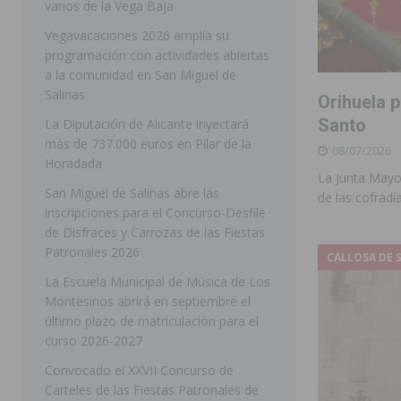
varios de la Vega Baja
[ 05/08/2026 ]
Orihuela ultima diferentes soluciones p
Vegavacaciones 2026 amplía su
programación con actividades abiertas
CEIP Virgen de la Puerta
ORIHUELA
a la comunidad en San Miguel de
[ 05/08/2026 ]
Torrevieja presenta su programación d
Salinas
Orihuela p
[ 05/08/2026 ]
Sanidad Orihuela llama a observar el e
Santo
La Diputación de Alicante inyectará
más de 737.000 euros en Pilar de la
08/07/2026
los desplazamientos
ORIHUELA
Horadada
La Junta Mayo
[ 05/08/2026 ]
Orihuela acogerá una sesión informativ
San Miguel de Salinas abre las
de las cofradí
inscripciones para el Concurso-Desfile
ORIHUELA
de Disfraces y Carrozas de las Fiestas
[ 06/08/2026 ]
Redován presenta la programación de su
Patronales 2026
CALLOSA DE 
Arcángel
REDOVÁN
La Escuela Municipal de Música de Los
Montesinos abrirá en septiembre el
[ 06/08/2026 ]
El PSOE denuncia una nueva prórroga de
último plazo de matriculación para el
[ 06/08/2026 ]
La Diputación destina dos millones de e
curso 2026-2027
ellos varios de la Vega Baja
COMARCA
Convocado el XXVII Concurso de
Carteles de las Fiestas Patronales de
[ 06/08/2026 ]
Vegavacaciones 2026 amplía su program