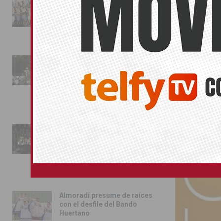
La magia de la Entrada Mora
conquista las calles de
Almoradí
SIN CATEGOR
01/08/2026
La fiesta se adueña de
Almoradí con la presentación
de los cargos festeros y la
toma del castillo
31/07/2026
Pilar de la Horadada
conmemora con emoción el
40º aniversario de su
independencia como municipio
31/07/2026
Almoradí presume de raíces
con el desfile del Bando
Huertano