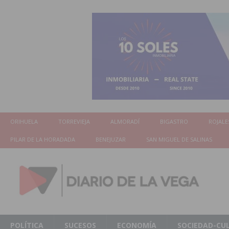
ORIHUELA
TORREVIEJA
ALMORADÍ
BIGASTRO
ROJALE
PILAR DE LA HORADADA
BENEJUZAR
SAN MIGUEL DE SALINAS
POLÍTICA
SUCESOS
ECONOMÍA
SOCIEDAD-CU