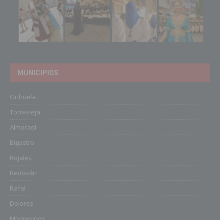
MUNICIPIOS
Orihuela
Torrevieja
Almoradí
Bigastro
Rojales
Redován
Rafal
Dolores
Montesinos