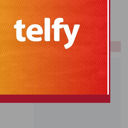
Primitiva
El Gordo
Euromillones
Loteria
Once
PUBLICIDAD