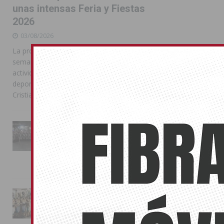
unas intensas Feria y Fiestas
2026
03/08/2026
La programación reunió durante más de una
semana actos institucionales, conciertos,
actividades familiares, competiciones
deportivas y las celebraciones de Moros y
Cristianos
La Entrada Cristiana llena de
esplendor las calles de
Almoradí en una multitudinaria
jornada festera
02/08/2026
La magia de la Entrada Mora
conquista las calles de
Almoradí
01/08/2026