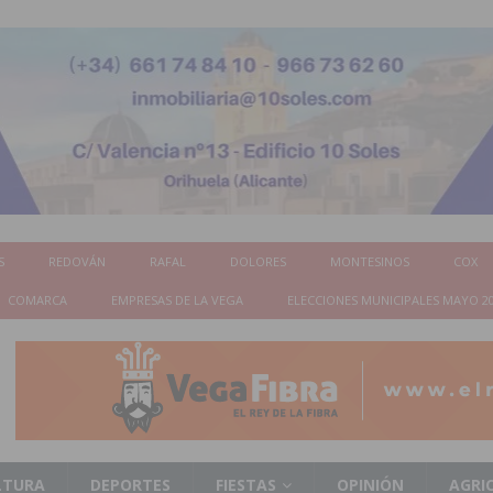
S
REDOVÁN
RAFAL
DOLORES
MONTESINOS
COX
COMARCA
EMPRESAS DE LA VEGA
ELECCIONES MUNICIPALES MAYO 2
LTURA
DEPORTES
FIESTAS
OPINIÓN
AGRI