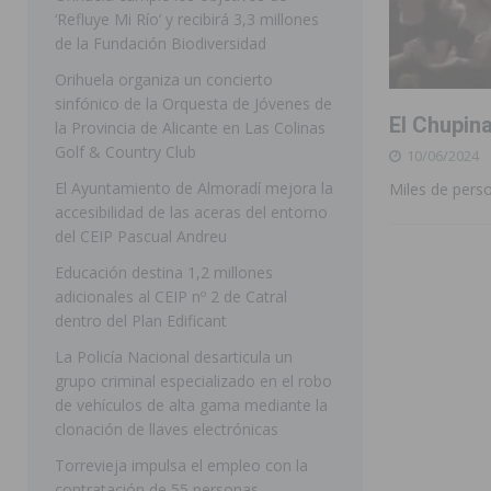
‘Refluye Mi Río’ y recibirá 3,3 millones
[ 07/08/2026 ]
Benferri ya se prepara para dar comien
de la Fundación Biodiversidad
[ 07/08/2026 ]
Bigastro se viste de gala para la coron
Orihuela organiza un concierto
sinfónico de la Orquesta de Jóvenes de
[ 07/08/2026 ]
Rojales clausura con éxito las Fiestas
El Chupina
la Provincia de Alicante en Las Colinas
[ 06/08/2026 ]
Redován presenta la programación de su
Golf & Country Club
10/06/2024
Arcángel
REDOVÁN
El Ayuntamiento de Almoradí mejora la
Miles de pers
accesibilidad de las aceras del entorno
[ 08/08/2026 ]
Benferri da comienzo a sus fiestas con
del CEIP Pascual Andreu
[ 07/08/2026 ]
FEGADO 2026 cierra con un balance his
Educación destina 1,2 millones
adicionales al CEIP nº 2 de Catral
DOLORES
dentro del Plan Edificant
[ 07/08/2026 ]
Los Montesinos refuerza su apoyo a la 
La Policía Nacional desarticula un
[ 07/08/2026 ]
Orihuela cumple los objetivos de ‘Refluy
grupo criminal especializado en el robo
de vehículos de alta gama mediante la
ORIHUELA
clonación de llaves electrónicas
Torrevieja impulsa el empleo con la
contratación de 55 personas