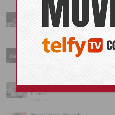
La fiesta se adueña de
Almoradí con la presentación
de los cargos festeros y la
toma del castillo
31/07/2026
Pilar de la Horadada
conmemora con emoción el
40º aniversario de su
independencia como municipio
31/07/2026
Almoradí presume de raíces
con el desfile del Bando
Huertano
26/07/2026
Almoradí da el pistoletazo de