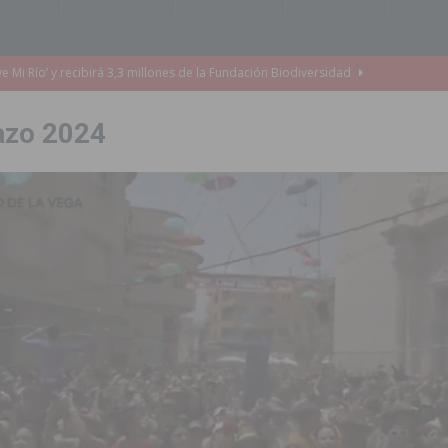
o de la Orquesta de Jóvenes de la Provincia de Alicante en Las Colinas
azo 2024
accesibilidad de las aceras del entorno del CEIP Pascual Andreu
es al CEIP nº 2 de Catral dentro del Plan Edificant
COMARCA
o criminal especializado en el robo de vehículos de alta gama mediante la
ontratación de 55 personas desempleadas a través de seis programas
de incendios e inundaciones por el estado de sus barrancos
to de la CV-95, clave para Torrevieja
TORREVIEJA