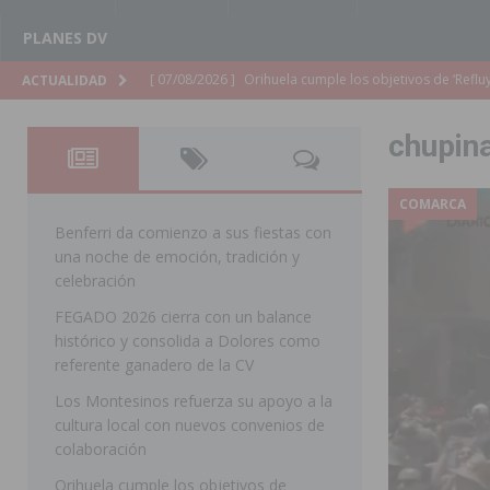
PLANES DV
[ 07/08/2026 ]
Orihuela organiza un concierto sinfónic
ACTUALIDAD
Golf & Country Club
ORIHUELA
chupin
[ 07/08/2026 ]
El Ayuntamiento de Almoradí mejora la 
ALMORADÍ
COMARCA
[ 07/08/2026 ]
Educación destina 1,2 millones adicional
Benferri da comienzo a sus fiestas con
una noche de emoción, tradición y
[ 07/08/2026 ]
La Policía Nacional desarticula un grup
celebración
clonación de llaves electrónicas
ORIHUELA
FEGADO 2026 cierra con un balance
histórico y consolida a Dolores como
[ 07/08/2026 ]
Torrevieja impulsa el empleo con la c
referente ganadero de la CV
TORREVIEJA
Los Montesinos refuerza su apoyo a la
[ 07/08/2026 ]
Raiguero de Bonanza alerta del riesgo 
cultura local con nuevos convenios de
colaboración
ORIHUELA
Orihuela cumple los objetivos de
[ 07/08/2026 ]
La Generalitat impulsa el desdoblamien