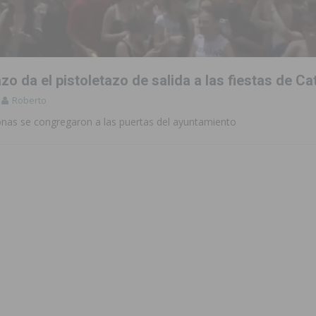
zo a sus Fiestas 2026
COMARCA
ación de la Corte 2026
BIGASTRO
 de las Urbanizaciones de Ciudad Quesada 2026
ROJALES
zo da el pistoletazo de salida a las fiestas de Ca
s Fiestas Patronales en honor a la Virgen de la Salud y San Miguel
Roberto
onas se congregaron a las puertas del ayuntamiento
 una noche de emoción, tradición y celebración
COMARCA
tórico y consolida a Dolores como referente ganadero de la CV
cultura local con nuevos convenios de colaboración
MONTESINOS
e Mi Río’ y recibirá 3,3 millones de la Fundación Biodiversidad