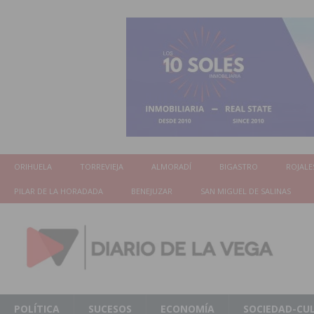
ORIHUELA
TORREVIEJA
ALMORADÍ
BIGASTRO
ROJALE
PILAR DE LA HORADADA
BENEJUZAR
SAN MIGUEL DE SALINAS
POLÍTICA
SUCESOS
ECONOMÍA
SOCIEDAD-CU